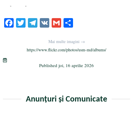
Fa
T
Te
V
G
Pa
ce
wi
le
K
m
rt
bo
tte
gr
ail
aj
Mai multe imagini →
ok
r
a
ea
https://www.flickr.com/photos/usm-md/albums/
m
ză
Published
joi, 16 aprilie 2026
Anunțuri și Comunicate