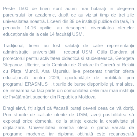
Peste 1500 de tineri sunt acum mai hotărâți în alegerea
parcursului lor academic, după ce au vizitat timp de trei zile
universitatea noastră. Liceeni din 38 de instituții publice din țară, în
perioada 14-16 aprilie, au descoperit diversitatea ofertelor
educaționale de la cele 14 facultăți USM.
Tradițional, tinerii au fost salutați de către reprezentanții
administrației universității – rectorul USM, Otilia Dandara și
prorectorul pentru activitatea didactică și studențească, Georgeta
Stepanov. Ulterior, șefa Centrului de Ghidare în Carieră și Relații
cu Piața Muncii, Ana Ușurelu, le-a prezentat tinerilor oferta
educațională pentru 2026, oportunitățile de mobilitate prin
programul ERASMUS+, tipurile de burse disponibile și, mai ales,
ce înseamnă să faci parte din comunitatea celei mai mari instituții
de învățământ superior din Republica Moldova.
Dragi elevi, fiți siguri că #acasă puteți deveni ceea ce vă doriți.
Prin studiile de calitate oferite de USM, aveți posibilitatea să
explorați orice domeniu, de la științe exacte la creativitate și
digitalizare. Universitatea noastră oferă o gamă variată de
programe moderne, iar diploma obținută este recunoscută