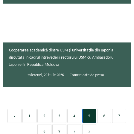
Cooperarea academică dintre USM și universitățile din Japonia,
discutată în cadrul întrevederii rectorului USM cu Ambasadorul
Japoniei în Republica Moldova
miercuri, 29 iulie 2026
Comunicate de presa
‹
1
2
3
4
5
6
7
8
9
›
»