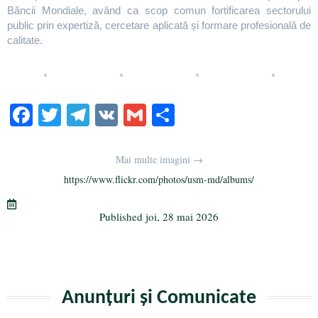
Băncii Mondiale, având ca scop comun fortificarea sectorului
public prin expertiză, cercetare aplicată și formare profesională de
calitate.
Fa
T
Te
V
G
Pa
ce
wi
le
K
m
rt
bo
tte
gr
ail
aj
Mai multe imagini →
ok
r
a
ea
https://www.flickr.com/photos/usm-md/albums/
m
ză
Published
joi, 28 mai 2026
Anunțuri și Comunicate