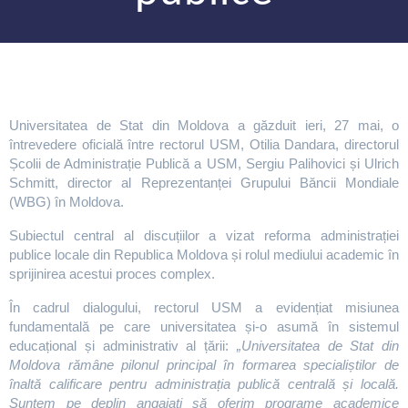
Universitatea de Stat din Moldova a găzduit ieri, 27 mai, o
întrevedere oficială între rectorul USM, Otilia Dandara, directorul
Școlii de Administrație Publică a USM, Sergiu Palihovici și Ulrich
Schmitt, director al Reprezentanței Grupului Băncii Mondiale
(WBG) în Moldova.
Subiectul central al discuțiilor a vizat reforma administrației
publice locale din Republica Moldova și rolul mediului academic în
sprijinirea acestui proces complex.
În cadrul dialogului, rectorul USM a evidențiat misiunea
fundamentală pe care universitatea și-o asumă în sistemul
educațional și administrativ al țării:
„Universitatea de Stat din
Moldova rămâne pilonul principal în formarea specialiștilor de
înaltă calificare pentru administrația publică centrală și locală.
Suntem pe deplin angajați să oferim programe academice