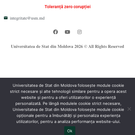
Toleranță zero corupției
integritate@usm.md
Universitatea de Stat din Moldova 2026 © All Rights Reserved
Universitatea de Stat din Moldova folosește module cookie
strict necesare și alte tehnologii similare pentru a opera acest
®
website și pentru a oferi utilizatorilor o experiență
Oficiul Programare Web al USM
personalizată. Pe lângă modulele cookie strict necesare,
Universitatea de Stat din Moldova folosește module cookie
opționale pentru a îmbunătăți și personaliza experiența
utilizatorilor, pentru a analiza performanța website-ului.
Ok