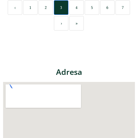
‹
1
2
3
4
5
6
7
›
»
Adresa