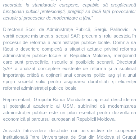
racordate la standardele europene, capabile să pregătească
funcționari publici profesioniști, pregătiți să facă față provocărilor
actuale și proceselor de modernizare a țării.”
Directorul Școlii de Administrație Publică, Sergiu Palihovici, a
vorbit despre misiunea și scopul ȘAP, precum și rolul acesteia în
procesul de reformă a administrației publice locale. Domnia sa
făcut o descriere complexă a situației actuale privind reforma
administrației publice locale în Republica Moldova, menționînd
care sunt provocările, riscurile și posibilele scenarii. Directorul
ȘAP a analizat conceptele existente de reformă și a subliniat
importanța critică a obținerii unui consens politic larg și a unui
sprijin societal solid pentru asigurarea durabilității și eficienței
reformei administrației publice locale.
Reprezentanții Grupului Băncii Mondiale au apreciat deschiderea
și potențialul academic al USM, subliniind că modernizarea
administrației publice este un pilon esențial pentru dezvoltarea
economică și parcursul european al Republicii Moldova.
Această întrevedere deschide noi perspective de cooperare
instituțională între Universitatea de Stat din Moldova și Grupul