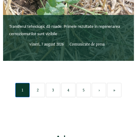
Transferul tehnologic dă roade: Primele rezultate în regenerarea
cernoziomurilor sunt vizibile
vineri, 7 august 2026
Comunicate de presa
1
2
3
4
5
›
»