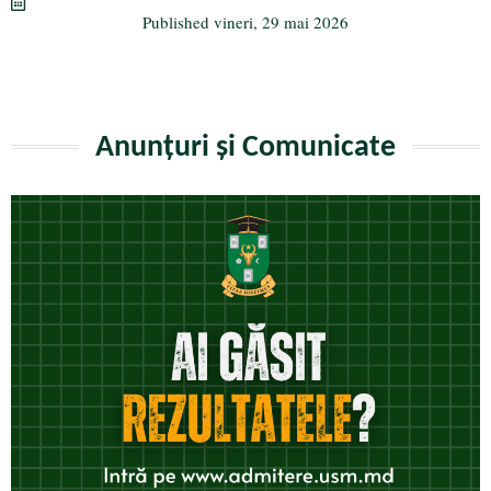
m
ză
Published
vineri, 29 mai 2026
Anunțuri și Comunicate