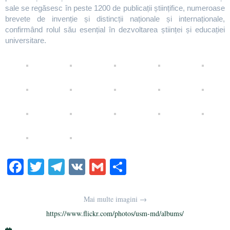
sale se regăsesc în peste 1200 de publicații științifice, numeroase
brevete de invenție și distincții naționale și internaționale,
confirmând rolul său esențial în dezvoltarea științei și educației
universitare.
Fa
T
Te
V
G
Pa
ce
wi
le
K
m
rt
bo
tte
gr
ail
aj
Mai multe imagini →
ok
r
a
ea
https://www.flickr.com/photos/usm-md/albums/