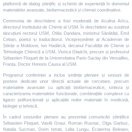
platformă de dialog științific și schimb de experiență în domeniul
materialelor avansate, biofarmaceuticii și chimiei coordinative.
Ceremonia de deschidere a fost moderată de Aculina Arîcu,
directorul Institutului de Chimie al USM. În deschidere au susținut
alocuțiuni rectorul USM, Otilia Dandara, ministrul Sănătății, Emil
Ceban, poetul și traducătorul, Vicepreședinte al Academiei de
Științe a Moldovei, Ion Hadârcă, decanul Facultății de Chimie și
Tehnologie Chimică a USM, Viorica Gladchi, precum și profesorul
Sébastien Floquet de la Universitatea Paris-Saclay din Versailles,
Franța, Doctor Honoris Causa al USM.
Programul conferinței a inclus ședințe plenare și sesiuni de
postere dedicate unor direcții actuale de cercetare, precum
materialele avansate cu aplicații biofarmaceutice, sinteza și
caracterizarea materialelor funcționale, combinațiile complexe cu
liganzi polifuncționali și aplicațiile noilor materiale în medicină,
biologie și tehnică.
În cadrul sesiunilor plenare au prezentat comunicări științifice
Sébastien Floquet, Vasilii Graur, Roman Rusnac, Olga Garbuz,
Natalia Sucman, Dorin Istrati, Lidia Lungu, Ecaterina Beleaev,