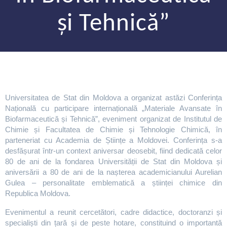
și Tehnică”
Universitatea de Stat din Moldova a organizat astăzi Conferința
Națională cu participare internațională „Materiale Avansate în
Biofarmaceutică și Tehnică”, eveniment organizat de Institutul de
Chimie și Facultatea de Chimie și Tehnologie Chimică, în
parteneriat cu Academia de Științe a Moldovei. Conferința s-a
desfășurat într-un context aniversar deosebit, fiind dedicată celor
80 de ani de la fondarea Universității de Stat din Moldova și
aniversării a 80 de ani de la nașterea academicianului Aurelian
Gulea – personalitate emblematică a științei chimice din
Republica Moldova.
Evenimentul a reunit cercetători, cadre didactice, doctoranzi și
specialiști din țară și de peste hotare, constituind o importantă