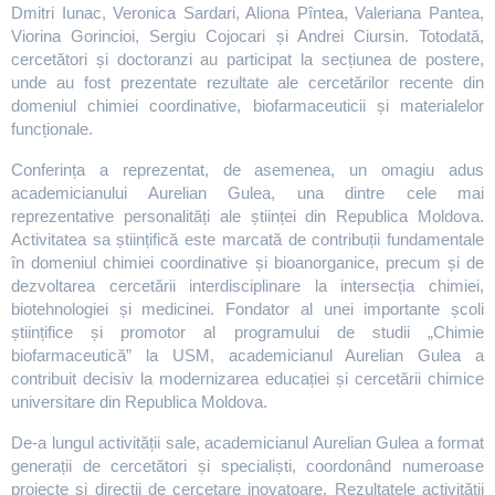
Dmitri Iunac, Veronica Sardari, Aliona Pîntea, Valeriana Pantea,
Viorina Gorincioi, Sergiu Cojocari și Andrei Ciursin. Totodată,
cercetători și doctoranzi au participat la secțiunea de postere,
unde au fost prezentate rezultate ale cercetărilor recente din
domeniul chimiei coordinative, biofarmaceuticii și materialelor
funcționale.
Conferința a reprezentat, de asemenea, un omagiu adus
academicianului Aurelian Gulea, una dintre cele mai
reprezentative personalități ale științei din Republica Moldova.
Activitatea sa științifică este marcată de contribuții fundamentale
în domeniul chimiei coordinative și bioanorganice, precum și de
dezvoltarea cercetării interdisciplinare la intersecția chimiei,
biotehnologiei și medicinei. Fondator al unei importante școli
științifice și promotor al programului de studii „Chimie
biofarmaceutică” la USM, academicianul Aurelian Gulea a
contribuit decisiv la modernizarea educației și cercetării chimice
universitare din Republica Moldova.
De-a lungul activității sale, academicianul Aurelian Gulea a format
generații de cercetători și specialiști, coordonând numeroase
proiecte și direcții de cercetare inovatoare. Rezultatele activității