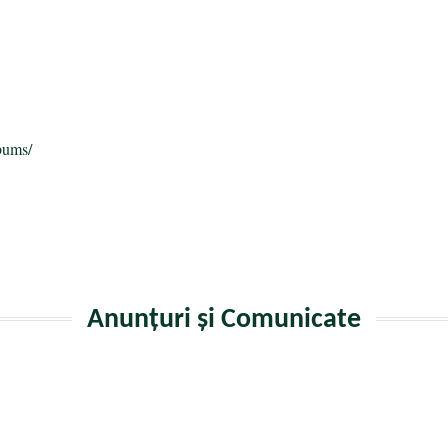
a
bums/
Anunțuri și Comunicate