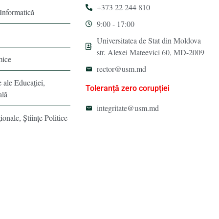
+373 22 244 810
 Informatică
9:00 - 17:00
Universitatea de Stat din Moldova
str. Alexei Mateevici 60, MD-2009
mice
rector@usm.md
e ale Educaţiei,
Toleranță zero corupției
ală
integritate@usm.md
ionale, Ştiinţe Politice