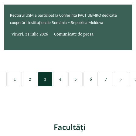
Rectorul USM a participat la Conferința PACT UEMRO dedicată
cooperării instituționale România – Republica Moldova
vineri, 31 iulie 2026
Comunicate de presa
‹
1
2
3
4
5
6
7
›
Facultăţi