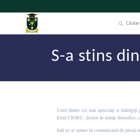
S-a stins din
Unul dintre cei mai apreciați și îndrăgiți
Emil CIOBU, doctor în științe filosofice, 
Iată ce se spune în comunicatul de presă