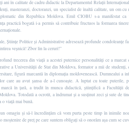
 ani în calitate de cadru didactic la Departamentul Relații Internațio
enți, masteranzi, doctoranzi, un specialist de înaltă calitate, un om cu mo
diplomatic din Republica Moldova. Emil CIOBU s-a manifestat ca un
ța practică bogată i-a permis să contribuie fructuos la formarea tinerei 
ternaţionale.
nale, Științe Politice și Administrative adresează profunde condoleanțe fam
intirea veșnică! Zbor lin la ceruri!”
nd trecerea din viață a acestei puternice personalități ce a marcat evo
trative a Universității de Stat din Moldova, formator a mii de studenţi, 
versitare, figură marcantă în diplomația moldovenească. Dumnealui a in
 celor care au avut şansa de a-l cunoaşte. A luptat cu toate puterile, 
rcă în țară, a trudit în munca didactică, științifică a Facultății de 
Moldova. Totodată a ocrotit, a îndrumat şi a susţinut zeci şi sute de tine
la o viaţă mai bună.
un omagiu şi să-l încredinţăm că vom purta peste timp în inimile noa
at o moştenire de preţ pe care suntem obligaţi să o onorăm aşa cum se cuv