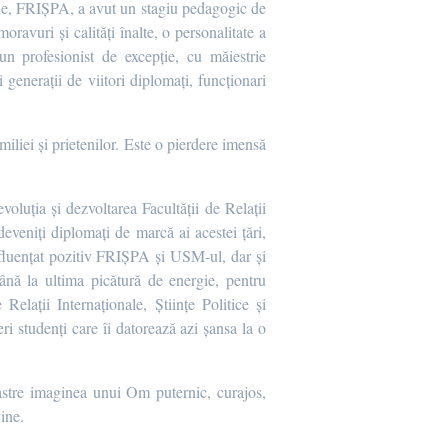
nale, FRIȘPA, a avut un stagiu pedagogic de
ravuri și calități înalte, o personalitate a
 profesionist de excepție, cu măiestrie
generaţii de viitori diplomaţi, funcţionari
iliei și prietenilor. Este o pierdere imensă
luția şi dezvoltarea Facultății de Relații
deveniţi diplomați de marcă ai acestei ţări,
fluenţat pozitiv FRIȘPA și USM-ul, dar şi
până la ultima picătură de energie, pentru
Relații Internaționale, Științe Politice și
ri studenţi care îi datorează azi şansa la o
stre imaginea unui Om puternic, curajos,
ine.