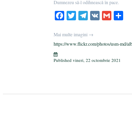
Dumnezeu să-l odihnească în pace.
Fa
T
Te
V
G
P
ce
wi
le
K
m
rt
bo
tte
gr
ail
aj
Mai multe imagini →
ok
r
a
ea
https://www.flickr.com/photos/usm-md/al
m
ză
Published
vineri, 22 octombrie 2021