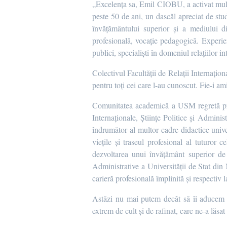
„Excelența sa, Emil CIOBU, a activat mulți
peste 50 de ani, un dascăl apreciat de stud
învățământului superior și a mediului 
profesională, vocație pedagogică. Experien
publici, specialişti în domeniul relaţiilor in
Colectivul Facultății de Relații Internațio
pentru toți cei care l-au cunoscut. Fie-i am
Comunitatea academică a USM regretă profu
Internaționale, Științe Politice și Adminis
îndrumător al multor cadre didactice uni
viețile şi traseul profesional al tuturor
dezvoltarea unui învăţământ superior de ma
Administrative a Universității de Stat din 
carieră profesională împlinită şi respectiv 
Astăzi nu mai putem decât să îi aducem 
extrem de cult şi de rafinat, care ne-a lăs