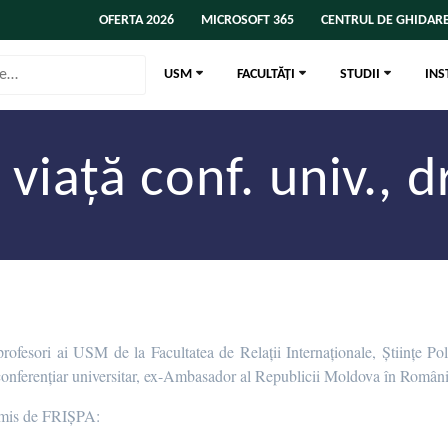
OFERTA 2026
MICROSOFT 365
CENTRUL DE GHIDARE
USM
FACULTĂȚI
STUDII
INS
 viață conf. univ., 
 profesori ai USM de la Facultatea de Relații Internaționale, Științe 
conferențiar universitar, ex-Ambasador al Republicii Moldova în România 
 emis de FRIȘPA: