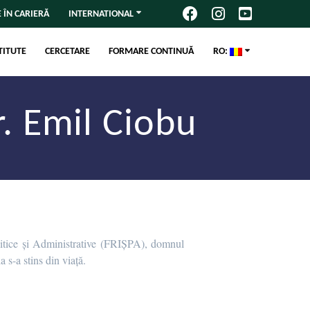
 ÎN CARIERĂ
INTERNATIONAL
TITUTE
CERCETARE
FORMARE CONTINUĂ
RO:
dr. Emil Ciobu
Politice și Administrative (FRIȘPA), domnul
s-a stins din viață.