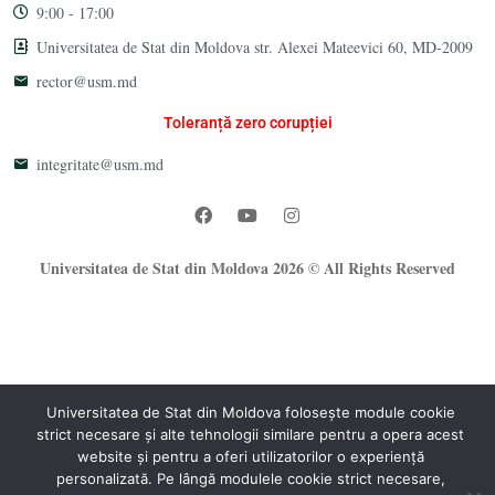
9:00 - 17:00
Universitatea de Stat din Moldova str. Alexei Mateevici 60, MD-2009
rector@usm.md
Toleranță zero corupției
integritate@usm.md
Universitatea de Stat din Moldova 2026 © All Rights Reserved
Universitatea de Stat din Moldova folosește module cookie
strict necesare și alte tehnologii similare pentru a opera acest
®
website și pentru a oferi utilizatorilor o experiență
Oficiul Programare Web al USM
personalizată. Pe lângă modulele cookie strict necesare,