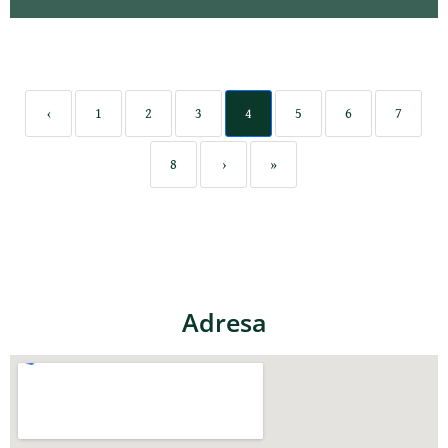
‹
1
2
3
4
5
6
7
8
›
»
Adresa