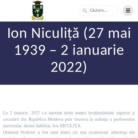
Ion Niculiță (27 mai
1939 – 2 ianuarie
2022)
La 2 ianuarie, 2022 s-a așternut doliu asupra învățământului superior și
cercetării din Republica Moldova prin trecerea în neființa a profesorului
universitar, doctor habilitat, Ion NICULIȚĂ.
Distinsul Profesor a fost unul dintre cei mai recunoscuţi arheologi din