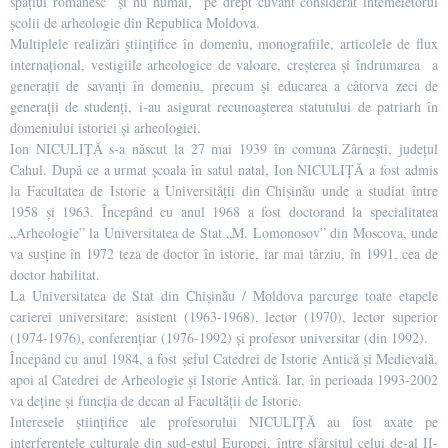
spaţiul românesc şi nu numai, pe drept cuvânt considerat întemeietorul
şcolii de arheologie din Republica Moldova.
Multiplele realizări ştiinţifice în domeniu, monografiile, articolele de flux
internaţional, vestigiile arheologice de valoare, creşterea şi îndrumarea a
generaţii de savanţi în domeniu, precum şi educarea a câtorva zeci de
generaţii de studenţi, i-au asigurat recunoaşterea statutului de patriarh în
domeniului istoriei şi arheologiei.
Ion NICULIȚĂ s-a născut la 27 mai 1939 în comuna Zârneşti, judeţul
Cahul. După ce a urmat şcoala în satul natal, Ion NICULIȚĂ a fost admis
la Facultatea de Istorie a Universităţii din Chişinău unde a studiat între
1958 şi 1963. Începând cu anul 1968 a fost doctorand la specialitatea
„Arheologie” la Universitatea de Stat „M. Lomonosov” din Moscova, unde
va susține în 1972 teza de doctor în istorie, iar mai târziu, în 1991, cea de
doctor habilitat.
La Universitatea de Stat din Chişinău / Moldova parcurge toate etapele
carierei universitare: asistent (1963-1968), lector (1970), lector superior
(1974-1976), conferențiar (1976-1992) și profesor universitar (din 1992).
Începând cu anul 1984, a fost șeful Catedrei de Istorie Antică și Medievală,
apoi al Catedrei de Arheologie și Istorie Antică. Iar, în perioada 1993-2002
va deţine şi funcţia de decan al Facultăţii de Istorie.
Interesele ştiinţifice ale profesorului NICULIȚĂ au fost axate pe
interferenţele culturale din sud-estul Europei, între sfârşitul celui de-al II-