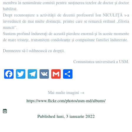
membru în nenumărate comisii pentru susținerea tezelor de doctor și doctor
habilitat.
Drept recunoaştere a activităţii de decenii profesorul Ion NICULIȚĂ s-a
învrednicit de mai multe distincții, printre care se remarcă ordinul „Gloria
muncii”.
Suntem profund îndurerați de această pierdere enormă și în aceste momente
de mare tristețe, transmitem condoleanțe și compasiune familiei îndurerate.
Dumnezeu să-l odihnească cu drepții.
Comunitatea universitară a USM.
Fa
T
Te
V
G
Pa
ce
wi
le
K
m
rt
bo
tte
gr
ail
aj
Mai multe imagini →
ok
r
a
ea
https://www.flickr.com/photos/usm-md/albums/
m
ză
Published
luni, 3 ianuarie 2022