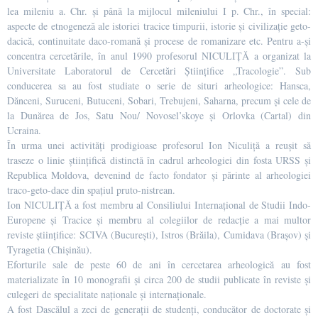
lea mileniu a. Chr. şi până la mijlocul mileniului I p. Chr., în special:
aspecte de etnogeneză ale istoriei tracice timpurii, istorie şi civilizaţie geto-
dacică, continuitate daco-romană şi procese de romanizare etc. Pentru a-şi
concentra cercetările, în anul 1990 profesorul NICULIȚĂ a organizat la
Universitate Laboratorul de Cercetări Ştiinţifice „Tracologie”. Sub
conducerea sa au fost studiate o serie de situri arheologice: Hansca,
Dănceni, Suruceni, Butuceni, Sobari, Trebujeni, Saharna, precum şi cele de
la Dunărea de Jos, Satu Nou/ Novosel’skoye şi Orlovka (Cartal) din
Ucraina.
În urma unei activități prodigioase profesorul Ion Niculiță a reușit să
traseze o linie științifică distinctă în cadrul arheologiei din fosta URSS și
Republica Moldova, devenind de facto fondator și părinte al arheologiei
traco-geto-dace din spațiul pruto-nistrean.
Ion NICULIȚĂ a fost membru al Consiliului Internaţional de Studii Indo-
Europene şi Tracice și membru al colegiilor de redacţie a mai multor
reviste ştiinţifice: SCIVA (Bucureşti), Istros (Brăila), Cumidava (Braşov) şi
Tyragetia (Chişinău).
Eforturile sale de peste 60 de ani în cercetarea arheologică au fost
materializate în 10 monografii şi circa 200 de studii publicate în reviste şi
culegeri de specialitate naţionale şi internaţionale.
A fost Dascălul a zeci de generații de studenți, conducător de doctorate și