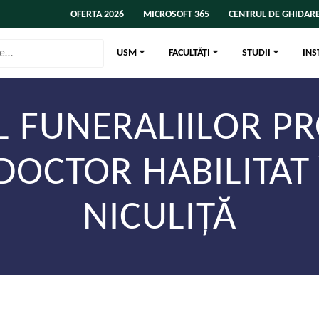
OFERTA 2026
MICROSOFT 365
CENTRUL DE GHIDARE
USM
FACULTĂȚI
STUDII
INS
 FUNERALIILOR PR
DOCTOR HABILITAT 
NICULIȚĂ