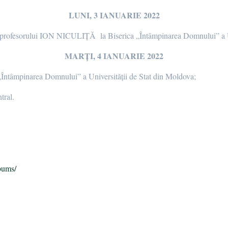
LUNI, 3 IANUARIE 2022
a profesorului ION NICULIȚĂ la Biserica „Întâmpinarea Domnului” a Un
MARȚI, 4 IANUARIE 2022
„Întâmpinarea Domnului” a Universității de Stat din Moldova;
tral.
a
bums/