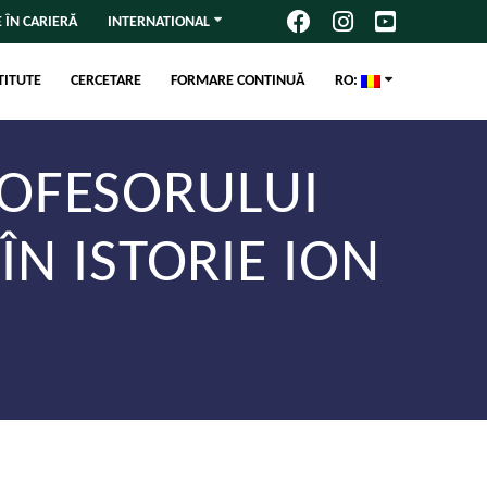
 ÎN CARIERĂ
INTERNATIONAL
TITUTE
CERCETARE
FORMARE CONTINUĂ
RO:
OFESORULUI
ÎN ISTORIE ION