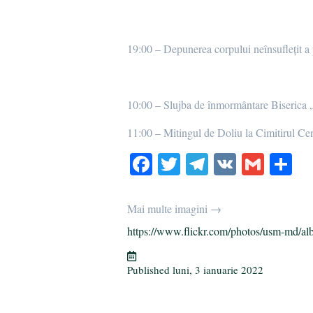
19:00 – Depunerea corpului neînsuflețit 
10:00 – Slujba de înmormântare Biserica 
11:00 – Mitingul de Doliu la Cimitirul Cen
Fa
T
Te
V
G
P
ce
wi
le
K
m
rt
bo
tte
gr
ail
aj
Mai multe imagini →
ok
r
a
ea
https://www.flickr.com/photos/usm-md/al
m
ză
Published
luni, 3 ianuarie 2022