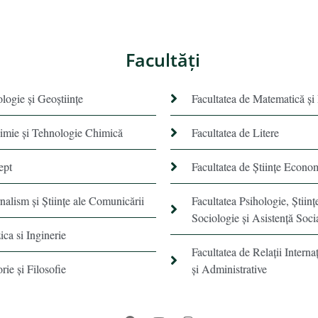
Facultăţi
ologie și Geoștiințe
Facultatea de Matematică şi
himie şi Tehnologie Chimică
Facultatea de Litere
ept
Facultatea de Științe Econo
rnalism şi Ştiinţe ale Comunicării
Facultatea Psihologie, Ştiinţ
Sociologie și Asistență Soci
ica si Inginerie
Facultatea de Relaţii Internaţ
orie şi Filosofie
şi Administrative