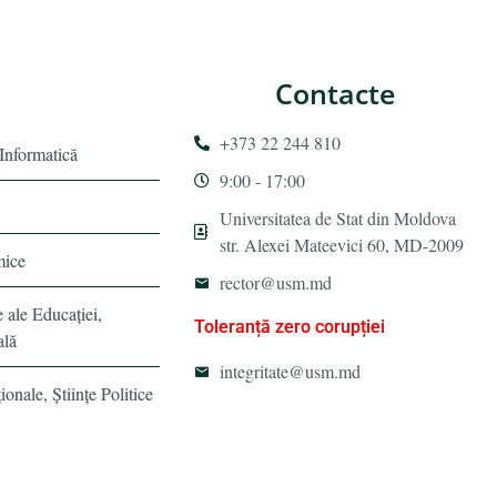
Contacte
+373 22 244 810
 Informatică
9:00 - 17:00
Universitatea de Stat din Moldova
str. Alexei Mateevici 60, MD-2009
mice
rector@usm.md
e ale Educaţiei,
Toleranță zero corupției
ală
integritate@usm.md
ionale, Ştiinţe Politice