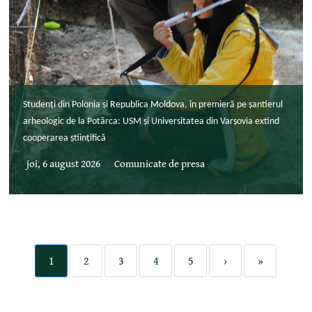
Studenți din Polonia și Republica Moldova, în premieră pe șantierul
arheologic de la Potârca: USM și Universitatea din Varșovia extind
cooperarea științifică
joi, 6 august 2026
Comunicate de presa
1
2
3
4
5
›
»