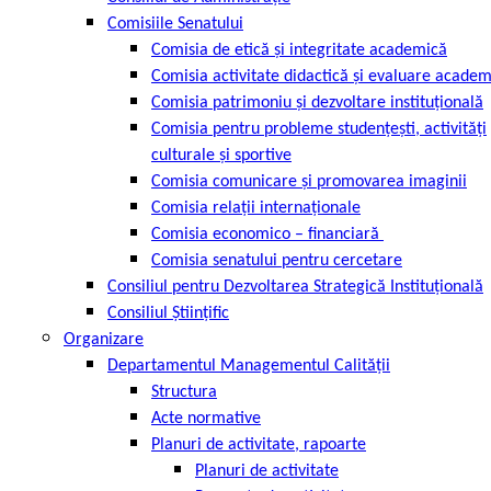
Comisiile Senatului
Comisia de etică şi integritate academică
Comisia activitate didactică şi evaluare acade
Comisia patrimoniu şi dezvoltare instituţională
Comisia pentru probleme studenţeşti, activităţi
culturale şi sportive
Comisia comunicare și promovarea imaginii
Comisia relaţii internaţionale
Comisia economico – financiară
Comisia senatului pentru cercetare
Consiliul pentru Dezvoltarea Strategică Instituțională
Consiliul Științific
Organizare
Departamentul Managementul Calității
Structura
Acte normative
Planuri de activitate, rapoarte
Planuri de activitate