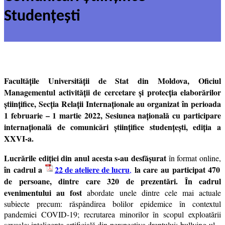
Studențești
Facultățile Universității de Stat din Moldova, Oficiul
Managementul activității de cercetare şi protecția elaborărilor
științifice,
Secția Relații Internaționale au organizat în perioada
1 februarie – 1 martie 2022, Sesiunea națională cu participare
internațională de comunicări științifice studențești, ediția a
XXVI-a.
Lucrările ediției din anul acesta s-au desfășurat
în format online,
în cadrul a
22 de ateliere de lucru
la care au participat 470
,
de persoane, dintre care 320 de prezentări. În cadrul
evenimentului au fost
abordate unele dintre cele mai actuale
subiecte precum: răspândirea bolilor epidemice în contextul
pandemiei COVID-19; recrutarea minorilor în scopul exploatării
sexuale; inteligența artificială din perspectiva dreptului; bullying-ul –