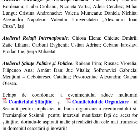
Bordeianu; Liuba Ciobanu; Nicoleta Vartic; Adela Cerchez; Mihai
Lungu; Cristina Andronache; Valeria Munteanu; Daniela Nichita;
Alexandru Napoleon Valentin, Universitatea „Alexandru Ioan
Cuza”, Iași.
Atelierul Relaţii Internaţionale
:
Chiosa Elena; Chiciuc Dmitrii;
Zatic Liliana; Carbuni Evghenii; Ustian Adrian; Cebanu Iaroslav;
Prodan Ilie; Șerpi Mihaelal.
Atelierul Ştiinţe Politice şi Politice
:
Railean Irina; Rusnac Viorelia;
Filipenco Ana; Arnăut Dan; Juc Vitalia; Sofronovici Gabriela;
Menţiuni – Cebotarescu Catalina; Povorozniuc Alexandra; Gațcan
Olesea.
Echipa de coordonare a evenimentului aduce mulţumiri
Comitetului Ştiinţific
Comitetului de Organizare
şi
al
Sesiunii pentru implicarea în buna organizare a evenimentului şi,
Premianților Sesiunii, pentru interesul manifestat faţă de acest for
ştiinţific, dorindu-le aspirații înalte și realizări din cele mai frumoase
în domeniul cercetării şi inovării!