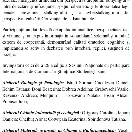
între delectare și infracțiune; spațiul cibernetic și teritorialitatea legii
penale; prevenirea stalking-ului și a cyberstalking-ului din
perspectiva realizării Convenției de la Istanbul etc.
Participanții au dat dovadă de aptitudini analitice, perspicacitate, tact
şi viziune, şi au expus informația într-o ambianță solemnă şi totodată
extrem de cooperantă, demonstrând calități oratorice, cognitive şi
implicându-se activ în dezbateri prin întrebări, replici, susțineri de
poziție.
Învingătorii celei de a 26-a ediție a Sesiunii Naționale cu participare
Internațională de Comunicări Științifice Studențești sunt:
Atelierul Biologie şi Pedologie:
Istrati Sorina; Cuculescu Daniel;
Echim Tatiana; Doni Ecaterina; Dobrea Adelina; Grabovschi Vasile;
Revenco Andreea; Menţiuni – Lozovanu Natalia; Josan Alexei;
Popușoi Iulia;
Atelierul Chimie industrială și ecologică
:
Grigoraș Carolina; Iepure
Daniela; Chelbuț Arina; Cotvițcaia Ecaterina; Spiridonova Tatiana.
Atelierul Materiale avansate în Chimie și Biofarmaceutică
:
Vasilii