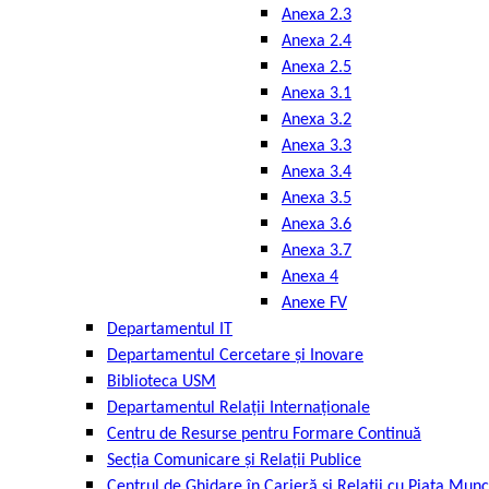
Anexa 2.3
Anexa 2.4
Anexa 2.5
Anexa 3.1
Anexa 3.2
Anexa 3.3
Anexa 3.4
Anexa 3.5
Anexa 3.6
Anexa 3.7
Anexa 4
Anexe FV
Departamentul IT
Departamentul Cercetare și Inovare
Biblioteca USM
Departamentul Relații Internaționale
Centru de Resurse pentru Formare Continuă
Secția Comunicare și Relații Publice
Centrul de Ghidare în Carieră și Relații cu Piața Munc