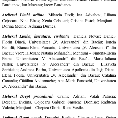
Burdianov; Ion Mocanu; Iacov Burdianov.
Atelierul Limbi străine
:
Mihaela Dodi; Ina Advahov; Liliana
Cojocaru; Nina Efros; Xenia Cebotari; Cristina Pistol; Mențiuni –
Dorina Melnic; Adriana Durnea.
Atelierul Limbă, literatură, civilizație
:
Daniela Novac; Daniel-
Florin Dincă, Universitatea „V. Alecsandri” din Bacău; Ionela
Panfilii; Bianca-Elena Purcariu, Universitatea „V. Alecsandri” din
Bacău; Viorelia Josan; Natalia Mihalachi; Mențiuni – Simona-Elena
Petrea, Universitatea „V. Alecsandri” din Bacău; Maria-Iuliana
Nistor, Universitatea „V. Alecsandri” din Bacău;
Elizaveta
Serbician; Andreea Barbu, Universitatea Apollonia din Iași; Diana-
Elena Focșa, Universitatea „V. Alecsandri” din Bacău; Cătălina
Cananău; Cătălina Andronache; Ana-Maria Panoschi, Universitatea
„V. Alecsandri” din Bacău.
Atelierul Drept procedural
:
Crainic Adrian; Valah Patricia;
Descalui Evelina, Cojocaru Gabriel; Smoleac Dionisie; Raducan
Valeria; Mențiuni – Cheptea Gloria, Rusu Vasile.
Atelierul Drept penal
:
Descalui Evelina; Chetrean Iana; Stoica