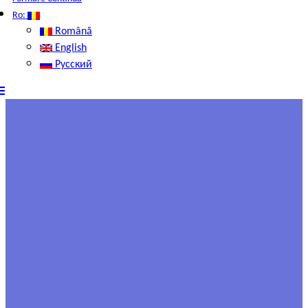
Ro:
Română
English
Русский