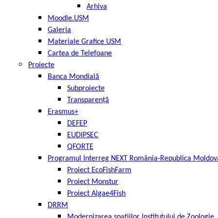
Arhiva
Moodle.USM
Galeria
Materiale Grafice USM
Cartea de Telefoane
Proiecte
Banca Mondială
Subproiecte
Transparență
Erasmus+
DEFEP
EUDIPSEC
QFORTE
Programul Interreg NEXT România-Republica Moldov
Proiect EcoFishFarm
Proiect Monstur
Proiect Algae4Fish
DRRM
Modernizarea spațiilor Institutului de Zoologie