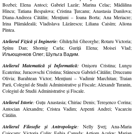
Bozbei; Elena Antoci; Gabriel Lazăr; Marina Celac; Mădălina
Hîncu; Tatiana Bespalova; Cristina Țurcanu; Anastasia Danilova;
Diana-Andreea Cătălin; Menţiuni – Ioana Borta; Ana Meriacre;
Irina Plămădeală; Vladislava Lăzărescu; Liliana Caisîm; Aliona
Pîntea.
Atelierul Fizică şi Inginerie
:
Ghilețchii Gheorghe; Rotaru Victoria;
Spînu Dan; Shornig Carla; Guriță Elena; Moisei Vlad;
Ильющенков Олег; Шульга Вадим.
Atelierul Matematică şi Informatică:
Onișoru Cristina; Lungu
Ecaterina; Juracovschi Cristina; Stănescu Gabriel-Cătălin; Druceanu
Olivia; Barahtean Victor; Menţiuni – Vadimir Marchitan; Traian
Parii, Colegiul de Studii Administrative şi Fiscale; Alexandr Turanin,
Colegiul de Studii Administrative şi Fiscale.
Atelierul Istorie
:
Guţu Anastasia; Chiriac Denis; Tereşenco Corina;
Antocian Alexandru; Cristea Vadim; Arpenti Andrei; Vacarciu
Cătălin.
Atelierul Filosofie şi Antropologie
:
Nelly Şveţ; Ana-Maria
Cojocaru; Victoria Colin; Eghia Canuda; Artiom Aculov; Marian