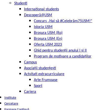
Studenti
International students
Descoperă@USM
Concurs „Hai să #Celebrăm75USM!”
Istoria USM
Broșura USM (Ro)
Broșura USM (En)
Oferta USM 2023
Ghid pentru studenții anului I și II
Program de motivare a candidaților
Campus
Asociații studențești
Actvitati extracurriculare
Arte Frumoase
Sport
Cariera
Institute
Cercetare
Formare Continuă