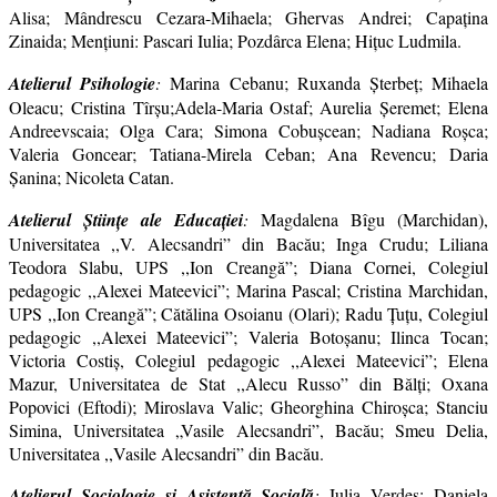
Alisa; Mândrescu Cezara-Mihaela; Ghervas Andrei; Capațina
Zinaida; Menţiuni: Pascari Iulia; Pozdârca Elena; Hițuc Ludmila.
Atelierul Psihologie
:
Marina Cebanu; Ruxanda Şterbeţ; Mihaela
Oleacu; Cristina Tîrşu;Adela-Maria Ostaf; Aurelia Şeremet; Elena
Andreevscaia; Olga Cara; Simona Cobuşcean; Nadiana Roşca;
Valeria Goncear; Tatiana-Mirela Ceban; Ana Revencu; Daria
Şanina; Nicoleta Catan.
Atelierul Ştiinţe ale Educaţiei
:
Magdalena Bîgu (Marchidan),
Universitatea ,,V. Alecsandri” din Bacău; Inga Crudu; Liliana
Teodora Slabu, UPS ,,Ion Creangă”; Diana Cornei, Colegiul
pedagogic ,,Alexei Mateevici”; Marina Pascal; Cristina Marchidan,
UPS ,,Ion Creangă”; Cătălina Osoianu (Olari); Radu Țuțu, Colegiul
pedagogic ,,Alexei Mateevici”; Valeria Botoșanu; Ilinca Tocan;
Victoria Costiș, Colegiul pedagogic ,,Alexei Mateevici”; Elena
Mazur, Universitatea de Stat ,,Alecu Russo” din Bălți; Oxana
Popovici (Eftodi); Miroslava Valic; Gheorghina Chiroșca; Stanciu
Simina, Universitatea „Vasile Alecsandri”, Bacău; Smeu Delia,
Universitatea ,,Vasile Alecsandri” din Bacău.
Atelierul Sociologie și Asistență Socială
:
Iulia Verdeş; Daniela