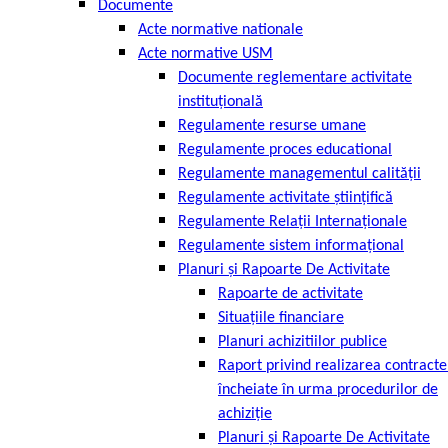
Documente
Acte normative nationale
Acte normative USM
Documente reglementare activitate
instituţională
Regulamente resurse umane
Regulamente proces educational
Regulamente managementul calității
Regulamente activitate ştiinţifică
Regulamente Relaţii Internaţionale
Regulamente sistem informaţional
Planuri și Rapoarte De Activitate
Rapoarte de activitate
Situațiile financiare
Planuri achizitiilor publice
Raport privind realizarea contracte
încheiate în urma procedurilor de
achiziție
Planuri și Rapoarte De Activitate