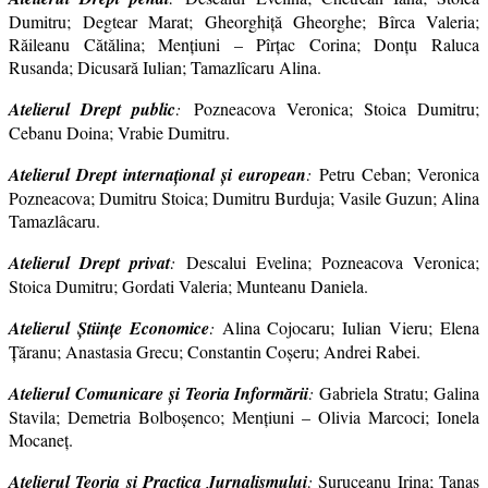
Dumitru; Degtear Marat; Gheorghiță Gheorghe; Bîrca Valeria;
Răileanu Cătălina; Menţiuni – Pîrțac Corina; Donțu Raluca
Rusanda; Dicusară Iulian; Tamazlîcaru Alina.
Atelierul Drept public
:
Pozneacova Veronica; Stoica Dumitru;
Cebanu Doina; Vrabie Dumitru.
Atelierul Drept internaţional şi european
:
Petru Ceban; Veronica
Pozneacova; Dumitru Stoica; Dumitru Burduja; Vasile Guzun; Alina
Tamazlâcaru.
Atelierul Drept privat
:
Descalui Evelina; Pozneacova Veronica;
Stoica Dumitru; Gordati Valeria; Munteanu Daniela.
Atelierul Ştiinţe Economice
:
Alina Cojocaru; Iulian Vieru; Elena
Țăranu; Anastasia Grecu; Constantin Coșeru; Andrei Rabei.
Atelierul
Comunicare și Teoria Informării
:
Gabriela Stratu; Galina
Stavila; Demetria Bolboșenco; Mențiuni – Olivia Marcoci; Ionela
Mocaneț.
Atelierul Teoria şi Practica Jurnalismului
:
Suruceanu Irina; Tanas