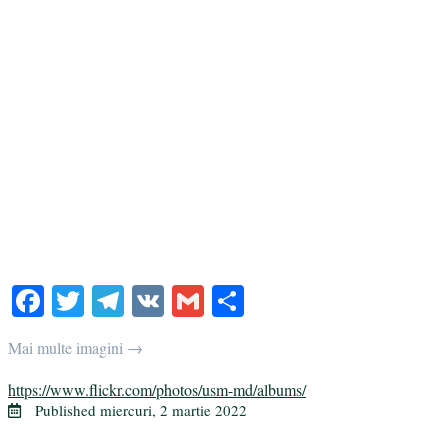
Facebook
Twitter
Telegram
VK
Gmail
Partajează
Mai multe imagini →
https://www.flickr.com/photos/usm-md/albums/
Published
miercuri, 2 martie 2022