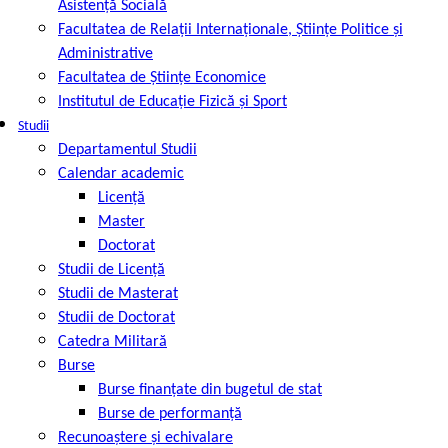
Asistență Socială
Facultatea de Relaţii Internaţionale, Ştiinţe Politice şi
Administrative
Facultatea de Ştiinţe Economice
Institutul de Educație Fizică și Sport
Studii
Departamentul Studii
Calendar academic
Licență
Master
Doctorat
Studii de Licență
Studii de Masterat
Studii de Doctorat
Catedra Militară
Burse
Burse finanțate din bugetul de stat
Burse de performanță
Recunoaștere și echivalare