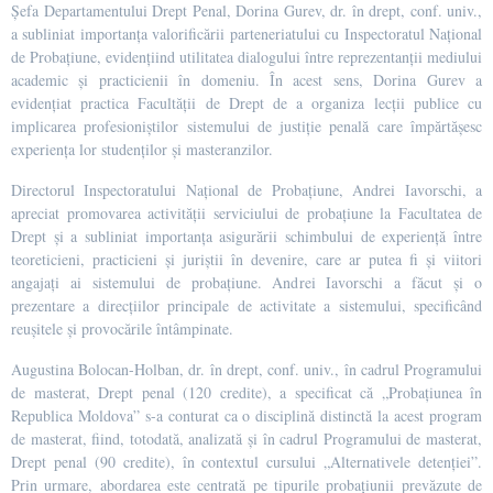
Șefa Departamentului Drept Penal, Dorina Gurev, dr. în drept, conf. univ.,
a subliniat importanța valorificării parteneriatului cu Inspectoratul Național
de Probațiune, evidențiind utilitatea dialogului între reprezentanții mediului
academic și practicienii în domeniu. În acest sens, Dorina Gurev a
evidențiat practica Facultății de Drept de a organiza lecții publice cu
implicarea profesioniștilor sistemului de justiție penală care împărtășesc
experiența lor studenților și masteranzilor.
Directorul Inspectoratului Național de Probațiune, Andrei Iavorschi, a
apreciat promovarea activității serviciului de probațiune la Facultatea de
Drept și a subliniat importanța asigurării schimbului de experiență între
teoreticieni, practicieni și juriștii în devenire, care ar putea fi și viitori
angajați ai sistemului de probațiune. Andrei Iavorschi a făcut și o
prezentare a direcțiilor principale de activitate a sistemului, specificând
reușitele și provocările întâmpinate.
Augustina Bolocan-Holban, dr. în drept, conf. univ., în cadrul Programului
de masterat, Drept penal (120 credite), a specificat că „Probațiunea în
Republica Moldova” s-a conturat ca o disciplină distinctă la acest program
de masterat, fiind, totodată, analizată și în cadrul Programului de masterat,
Drept penal (90 credite), în contextul cursului „Alternativele detenției”.
Prin urmare, abordarea este centrată pe tipurile probațiunii prevăzute de