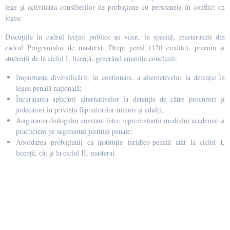
lege și activitatea consilierilor de probațiune cu persoanele în conflict cu
legea.
Discuțiile în cadrul lecției publice au vizat, în special, masteranzii din
cadrul Programului de masterat, Drept penal (120 credite), precum și
studenții de la ciclul I, licență, generând anumite concluzii:
Importanța diversificării, în continuare, a alternativelor la detenție în
legea penală națională;
Încurajarea aplicării alternativelor la detenție de către procurori și
judecători în privința făptuitorilor minori și adulți;
Asigurarea dialogului constant între reprezentanții mediului academic și
practicieni pe segmentul justiției penale;
Abordarea probațiunii ca instituție juridico-penală atât la ciclul I,
licență, cât și la ciclul II, masterat.