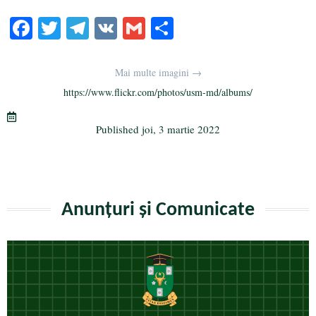
Fa
T
Te
V
G
Pa
ce
wi
le
K
m
rt
bo
tte
gr
ail
aj
Mai multe imagini →
ok
r
a
ea
https://www.flickr.com/photos/usm-md/albums/
m
ză
Published
joi, 3 martie 2022
Anunțuri și Comunicate