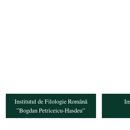
Institutul de Filologie Română
In
”Bogdan Petriceicu-Hasdeu”