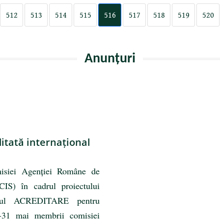
512
513
514
515
516
517
518
519
520
Anunțuri
itată internațional
misiei Agenției Române de
CIS) în cadrul proiectului
ivul ACREDITARE pentru
-31 mai membrii comisiei