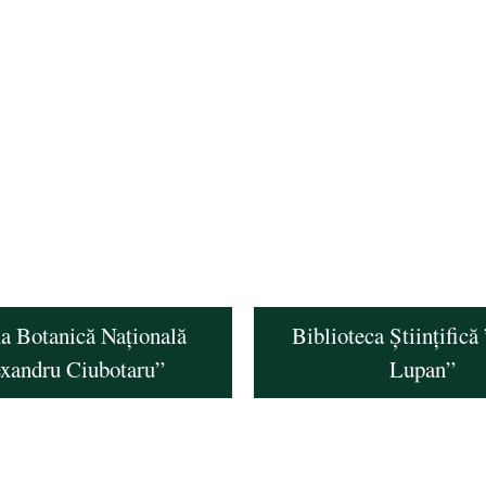
a Botanică Națională
Biblioteca Științifică
exandru Ciubotaru”
Lupan”