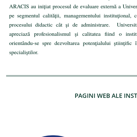
ARACIS au inițiat procesul de evaluare externă a Univer
pe segmentul calității, managementului instituțional, c
procesului didactic cât și de administrare. Univers
apreciază profesionalismul și calitatea fiind o instit
orientându-se spre dezvoltarea potențialului științifi
specialiştilor.
PAGINI WEB ALE INS