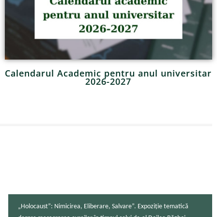
Calendarul Academic pentru anul universitar
2026-2027
„Holocaust”: Nimicirea, Eliberare, Salvare”. Expoziție tematică