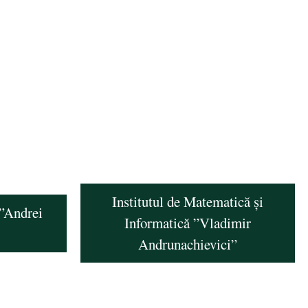
Institutul de Matematică și
 ”Andrei
Informatică ”Vladimir
Andrunachievici”