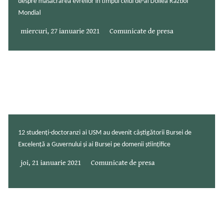
despre masacrarea evreilor în timpul celui de-al Doilea Război
Mondial
miercuri, 27 ianuarie 2021
Comunicate de presa
12 studenți-doctoranzi ai USM au devenit câștigătorii Bursei de
Excelență a Guvernului și ai Bursei pe domenii științifice
joi, 21 ianuarie 2021
Comunicate de presa