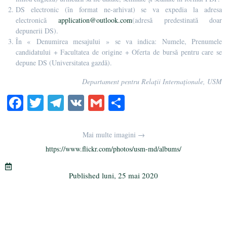
DS electronic (în format ne-arhivat) se va expedia la adresa
electronică
application@outlook.com
(adresă predestinată doar
depunerii DS).
În « Denumirea mesajului » se va indica: Numele, Prenumele
candidatului + Facultatea de origine + Oferta de bursă pentru care se
depune DS (Universitatea gazdă).
Departament pentru Relații Internaționale, USM
Fa
T
Te
V
G
Pa
ce
wi
le
K
m
rt
bo
tte
gr
ail
aj
Mai multe imagini →
ok
r
a
ea
https://www.flickr.com/photos/usm-md/albums/
m
ză
Published
luni, 25 mai 2020