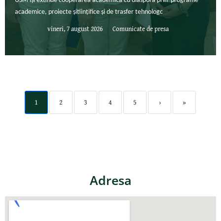
USM își extinde cooperarea academică cu diaspora prin programe
academice, proiecte șitiințifice și de trasfer tehnologc
vineri, 7 august 2026
Comunicate de presa
1
2
3
4
5
›
»
Adresa