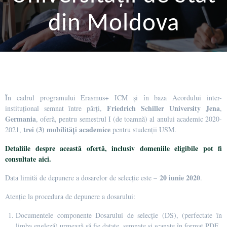
din Moldova
În cadrul programului Erasmus+ ICM și în baza Acordului inter-
Friedrich Schiller
University Jena
instituțional semnat între părți,
,
Germania
, oferă, pentru semestrul I (de toamnă) al anului academic 2020-
trei (3) mobilități academice
2021,
pentru studenții USM.
Detaliile despre această ofertă, inclusiv domeniile eligibile pot fi
consultate aici.
20 iunie 2020
Data limită de depunere a dosarelor de selecție este –
.
Atenție la procedura de depunere a dosarului:
Documentele componente Dosarului de selecție (DS), (perfectate în
limba engleză) urmează să fie datate, semnate și scanate în format PDF.