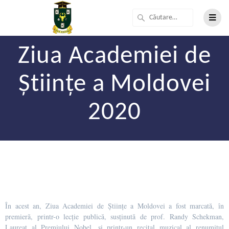
Ziua Academiei de
Științe a Moldovei
2020
În acest an, Ziua Academiei de Științe a Moldovei a fost marcată, în
premieră, printr-o lecție publică, susținută de prof. Randy Schekman,
Laureat al Premiului Nobel, și printr-un recital muzical al renumitul