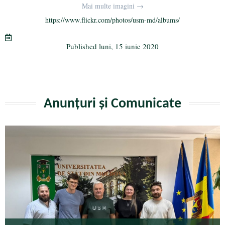
bo
tte
gr
ail
aj
Mai multe imagini →
ok
r
a
ea
https://www.flickr.com/photos/usm-md/albums/
m
ză
Published
luni, 15 iunie 2020
Anunțuri și Comunicate