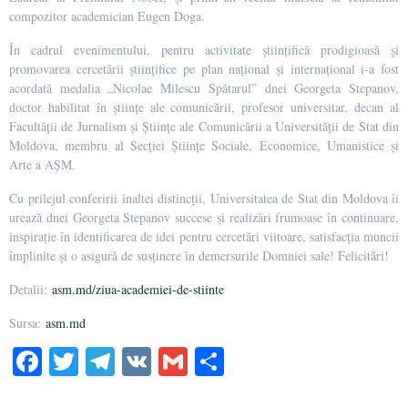
compozitor academician Eugen Doga.
În cadrul evenimentului, pentru activitate științifică prodigioasă și
promovarea cercetării științifice pe plan național și internațional i-a fost
acordată medalia „Nicolae Milescu Spătarul” dnei Georgeta Stepanov,
doctor habilitat în științe ale comunicării, profesor universitar, decan al
Facultății de Jurnalism și Științe ale Comunicării a Universității de Stat din
Moldova, membru al Secției Științe Sociale, Economice, Umanistice și
Arte a AȘM.
Cu prilejul conferirii înaltei distincții, Universitatea de Stat din Moldova îi
urează dnei Georgeta Stepanov succese și realizări frumoase în continuare,
inspirație în identificarea de idei pentru cercetări viitoare, satisfacția muncii
împlinite și o asigură de susținere în demersurile Domniei sale! Felicitări!
Detalii:
asm.md/ziua-academiei-de-stiinte
Sursa:
asm.md
Fa
T
Te
V
G
Pa
ce
wi
le
K
m
rt