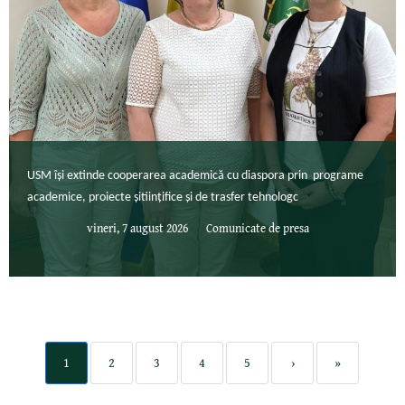
USM își extinde cooperarea academică cu diaspora prin programe
academice, proiecte șitiințifice și de trasfer tehnologc
vineri, 7 august 2026
Comunicate de presa
1
2
3
4
5
›
»