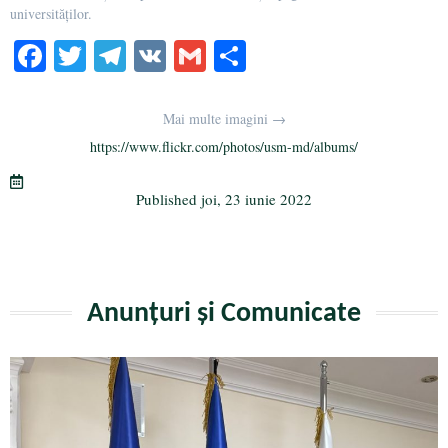
universităților.
Fa
T
Te
V
G
Pa
ce
wi
le
K
m
rt
bo
tte
gr
ail
aj
Mai multe imagini →
ok
r
a
ea
https://www.flickr.com/photos/usm-md/albums/
m
ză
Published
joi, 23 iunie 2022
Anunțuri și Comunicate