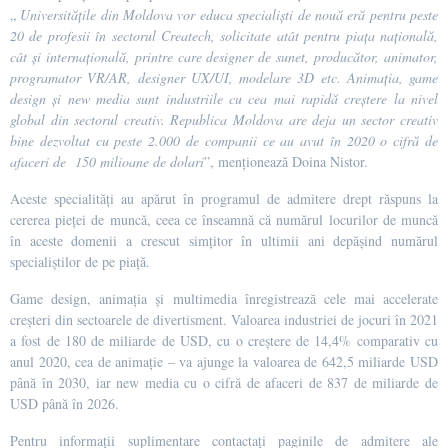
„
Universitățile din Moldova vor educa specialiști de nouă eră pentru peste
20 de profesii în sectorul Createch, solicitate atât pentru piața națională,
cât și internațională, printre care designer de sunet, producător, animator,
programator VR/AR, designer UX/UI, modelare 3D etc. Animația, game
design și new media sunt industriile cu cea mai rapidă creștere la nivel
global din sectorul creativ. Republica Moldova are deja un sector creativ
bine dezvoltat cu peste 2.000 de companii ce au avut în 2020 o cifră de
afaceri de 150 milioane de dolari
”, menționează Doina Nistor.
Aceste specialități au apărut în programul de admitere drept răspuns la
cererea pieței de muncă, ceea ce înseamnă că numărul locurilor de muncă
în aceste domenii a crescut simțitor în ultimii ani depășind numărul
specialiștilor de pe piață.
Game design, animația și multimedia înregistrează cele mai accelerate
creșteri din sectoarele de divertisment. Valoarea industriei de jocuri în 2021
a fost de 180 de miliarde de USD, cu o creștere de 14,4% comparativ cu
anul 2020, cea de animație – va ajunge la valoarea de 642,5 miliarde USD
până în 2030, iar new media cu o cifră de afaceri de 837 de miliarde de
USD până în 2026.
Pentru informații suplimentare contactați paginile de admitere ale