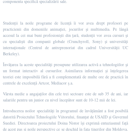
componenta specifică specializării sale.
Studenții la noile programe de licență îi vor avea drept profesori pe
practicienii din domeniile animației, jocurilor și multimedia. Pe lângă
accesul la cei mai buni profesioniști din țară, studenții vor avea cursuri și
cu specialiști din companii globale (Crunchyroll, Sony) și universități
internaționale (Centrul de antreprenoriat din cadrul Universității UC
Berkeley).
Învățarea la aceste specialități presupune utilizarea activă a tehnologiilor și
un format interactiv al cursurilor. Asimilarea informației și înțelegerea
teoriei este imposibilă fără a fi complementată de multe ore de practică în
centrele de excelență Artcor, Mediacor ș.a.
Vârsta medie a angajaților din cele trei sectoare este de sub 35 de ani, iar
salariile pentru un junior cu nivel începător sunt de 10-12 mii de lei.
Introducerea noilor specialități în programul de învățământ a fost posibilă
datorită Proiectului Tehnologiile Viitorului, finanțat de USAID și Guvernul
Suediei. Directoarea proiectului Doina Nistor își exprimă entuziasmul față
de acest pas și noile perspective ce se deschid în fața tinerilor din Moldova.