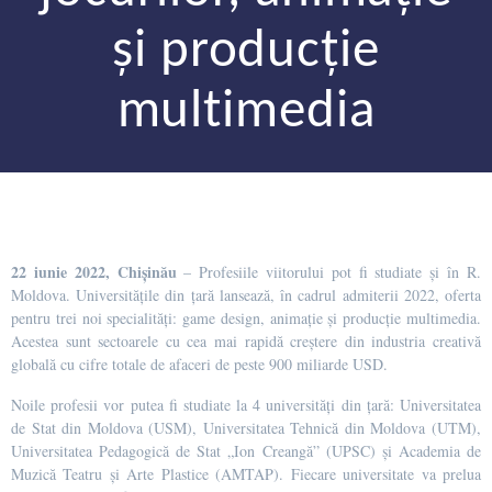
și producție
multimedia
22 iunie 2022, Chișinău
– Profesiile viitorului pot fi studiate și în R.
Moldova. Universitățile din țară lansează, în cadrul admiterii 2022, oferta
pentru trei noi specialități: game design, animație și producție multimedia.
Acestea sunt sectoarele cu cea mai rapidă creștere din industria creativă
globală cu cifre totale de afaceri de peste 900 miliarde USD.
Noile profesii vor putea fi studiate la 4 universități din țară: Universitatea
de Stat din Moldova (USM), Universitatea Tehnică din Moldova (UTM),
Universitatea Pedagogică de Stat „Ion Creangă” (UPSC) și Academia de
Muzică Teatru și Arte Plastice (AMTAP). Fiecare universitate va prelua