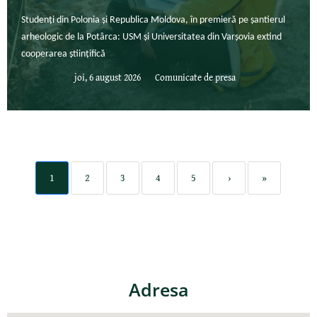
Studenți din Polonia și Republica Moldova, în premieră pe șantierul
arheologic de la Potârca: USM și Universitatea din Varșovia extind
cooperarea științifică
joi, 6 august 2026
Comunicate de presa
1
2
3
4
5
›
»
Adresa