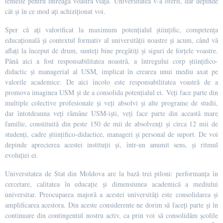
temelie pentru întreaga voastră viață. Universitatea v-a oferit, dar depinde
cât și în ce mod ați achiziționat voi.
Sper că ați valorificat la maximum potențialul științific, competența
educațională și contextul formativ al universității noastre și acum, când vă
aflați la început de drum, sunteți bine pregătiți și siguri de forțele voastre.
Până aici a fost responsabilitatea noastră, a întregului corp științifico-
didactic și managerial al USM, implicat în crearea unui mediu axat pe
valorile academice. De aici încolo este responsabilitatea voastră de a
promova imaginea USM și de a consolida potențialul ei. Veți face parte din
multiple colective profesionale și veți absolvi și alte programe de studii,
dar întotdeauna veți rămâne USM-iști, veți face parte din această mare
familie, constituită din peste 150 de mii de absolvenți și circa 12 mii de
studenți, cadre științifico-didactice, manageri și personal de suport. De voi
depinde aprecierea acestei instituții și, într-un anumit sens, și ritmul
evoluției ei.
Universitatea de Stat din Moldova are la bază trei piloni: performanța în
cercetare, calitatea în educație și dimensiunea academică a mediului
universitar. Preocuparea majoră a acestei universități este consolidarea și
amplificarea acestora. Din aceste considerente ne dorim să faceți parte și în
continuare din contingentul nostru activ, ca prin voi să consolidăm școlile