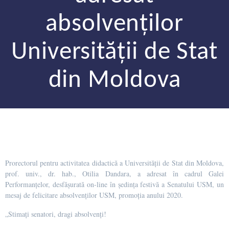
absolvenților
Universității de Stat
din Moldova
Prorectorul pentru activitatea didactică a Universității de Stat din Moldova,
prof. univ., dr. hab., Otilia Dandara, a adresat în cadrul Galei
Performanțelor, desfășurată on-line în ședința festivă a Senatului USM, un
mesaj de felicitare absolvenților USM, promoția anului 2020.
„Stimați senatori, dragi absolvenți!