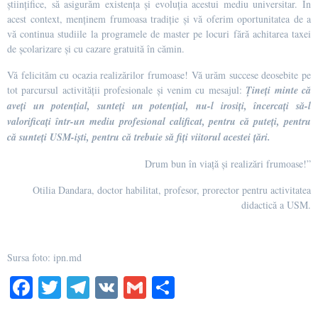
științifice, să asigurăm existența și evoluția acestui mediu universitar. În
acest context, menținem frumoasa tradiție și vă oferim oportunitatea de a
vă continua studiile la programele de master pe locuri fără achitarea taxei
de școlarizare și cu cazare gratuită în cămin.
Vă felicităm cu ocazia realizărilor frumoase! Vă urăm succese deosebite pe
tot parcursul activității profesionale și venim cu mesajul:
Țineți minte că
aveți un potențial, sunteți un potențial, nu-l irosiți, încercați să-l
valorificați într-un mediu profesional calificat, pentru că puteți, pentru
că sunteți USM-iști, pentru că trebuie să fiți viitorul acestei țări.
Drum bun în viață și realizări frumoase!”
Otilia Dandara, doctor habilitat, profesor, prorector pentru activitatea
didactică a USM.
Sursa foto: ipn.md
Fa
T
Te
V
G
Pa
ce
wi
le
K
m
rt