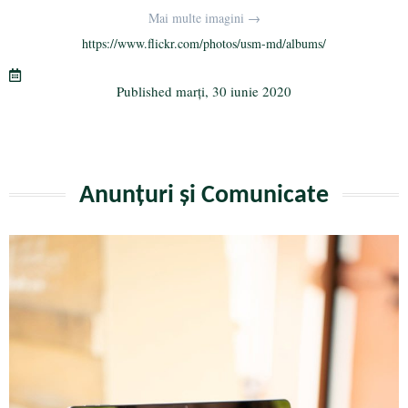
bo
tte
gr
ail
aj
Mai multe imagini →
ok
r
a
ea
https://www.flickr.com/photos/usm-md/albums/
m
ză
Published
marți, 30 iunie 2020
Anunțuri și Comunicate