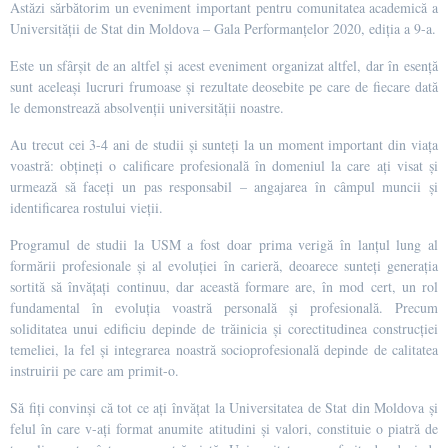
Astăzi sărbătorim un eveniment important pentru comunitatea academică a
Universității de Stat din Moldova – Gala Performanțelor 2020, ediția a 9-a.
Este un sfârșit de an altfel și acest eveniment organizat altfel, dar în esență
sunt aceleași lucruri frumoase și rezultate deosebite pe care de fiecare dată
le demonstrează absolvenții universității noastre.
Au trecut cei 3-4 ani de studii și sunteți la un moment important din viața
voastră: obțineți o calificare profesională în domeniul la care ați visat și
urmează să faceți un pas responsabil – angajarea în câmpul muncii și
identificarea rostului vieții.
Programul de studii la USM a fost doar prima verigă în lanțul lung al
formării profesionale și al evoluției în carieră, deoarece sunteți generația
sortită să învățați continuu, dar această formare are, în mod cert, un rol
fundamental în evoluția voastră personală și profesională. Precum
soliditatea unui edificiu depinde de trăinicia și corectitudinea construcției
temeliei, la fel și integrarea noastră socioprofesională depinde de calitatea
instruirii pe care am primit-o.
Să fiți convinși că tot ce ați învățat la Universitatea de Stat din Moldova și
felul în care v-ați format anumite atitudini și valori, constituie o piatră de