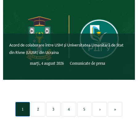
Acord de colaborare între USM și Universitatea Umanitară de Stat
din Rivne (UUSR) din Ucraina
marți, 4 august 2026
Comunicate de presa
1
2
3
4
5
›
»