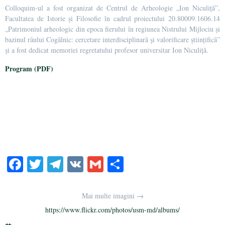
Colloquim-ul a fost organizat de Centrul de Arheologie „Ion Niculiță”,
Facultatea de Istorie și Filosofie în cadrul proiectului 20.80009.1606.14
„Patrimoniul arheologic din epoca fierului în regiunea Nistrului Mijlociu şi
bazinul râului Cogâlnic: cercetare interdisciplinară şi valorificare științifică”
și a fost dedicat memoriei regretatului profesor universitar Ion Niculiță.
Program (PDF)
Fa
T
Te
V
G
Pa
ce
wi
le
K
m
rt
bo
tte
gr
ail
aj
Mai multe imagini →
ok
r
a
ea
https://www.flickr.com/photos/usm-md/albums/