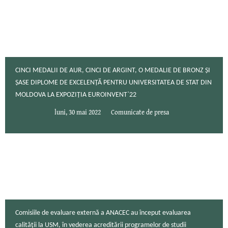
CINCI MEDALII DE AUR, CINCI DE ARGINT, O MEDALIE DE BRONZ ȘI
ȘASE DIPLOME DE EXCELENȚĂ PENTRU UNIVERSITATEA DE STAT DIN
MOLDOVA LA EXPOZIȚIA EUROINVENT`22
luni, 30 mai 2022
Comunicate de presa
Comisiile de evaluare externă a ANACEC au început evaluarea
calității la USM, în vederea acreditării programelor de studii