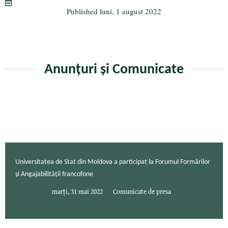
m
ză
Published
luni, 1 august 2022
Anunțuri și Comunicate
Universitatea de Stat din Moldova a participat la Forumul Formărilor
și Angajabilității francofone
marți, 31 mai 2022
Comunicate de presa