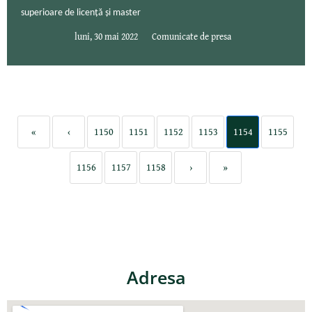
superioare de licență și master
luni, 30 mai 2022
Comunicate de presa
«
‹
1150
1151
1152
1153
1154
1155
1156
1157
1158
›
»
Adresa