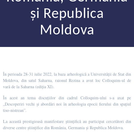
și Republica
Moldova
În perioada 28-31 iulie 2022, la baza arheologică a Universității de Stat din
Moldova, din satul Saharna, raionul Rezina a avut loc Colloquim-ul de
vară de la Saharna (ediția XI).
În acest an tema discuțiilor din cadrul Colloquim-ului s-a axat pe
„Descoperiri vechi și abordări noi în arheologia epocii fierului din spațiul
tiso-nistrean”.
La această prestigioasă manifestare științifică au participat cercetători din
diverse centre științifice din România, Germania și Republica Moldova.