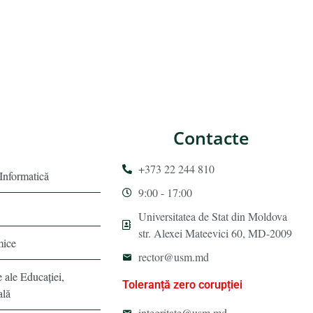
Contacte
+373 22 244 810
 Informatică
9:00 - 17:00
Universitatea de Stat din Moldova
str. Alexei Mateevici 60, MD-2009
mice
rector@usm.md
e ale Educaţiei,
Toleranță zero corupției
ală
integritate@usm.md