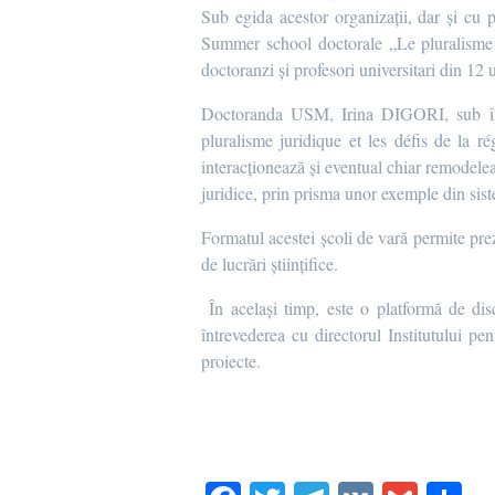
Sub egida acestor organizații, dar și cu p
Summer school doctorale „Le pluralisme jur
doctoranzi și profesori universitari din 12
Doctoranda USM, Irina DIGORI, sub îndr
pluralisme juridique et les défis de la ré
interacționează și eventual chiar remodeleaz
juridice, prin prisma unor exemple din sist
Formatul acestei școli de vară permite prez
de lucrări științifice.
În același timp, este o platformă de dis
întrevederea cu directorul Institutului p
proiecte.