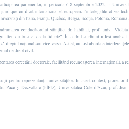
articiparea partenerilor, în perioada 6-8 septembrie 2022, la Universi
idique en droit international et européen: l’interlégalité et ses tech
 universități din Italia, Franța, Quebec, Belgia, Scoția, Polonia, Români
umarea conducătorului științific, dr. habilitat, prof. univ., Viol
gulation du trust et de la fiducie”. În cadrul studiului a fost analiza
ă dreptul național sau vice-versa. Astfel, au fost abordate interferențele 
emul de drept civil.
entarea cercetării doctorale, facilitând recunoașterea internațională a rez
cuții pentru reprezentanții universităților. În acest context, pror
entru Pace și Dezvoltare (IdPD), Universitatea Côte d’Azur, prof. Jean-