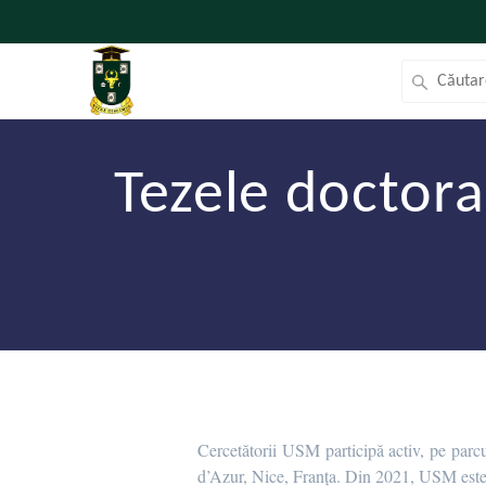
Tezele doctora
Cercetătorii USM participă activ, pe parcu
d’Azur, Nice, Franța. Din 2021, USM este 