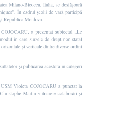
tatea Milano-Bicocca, Italia, se desfășoară
niques”. În cadrul școlii de vară participă
a și Republica Moldova.
eta COJOCARU, a prezentat subiectul „Le
t modul în care sursele de drept non-statal
orizontale și verticale dintre diverse ordini
ultatelor și publicarea acestora în culegeri
ectorul USM Violeta COJOCARU a punctat la
Christophe Martin viitoarele colaborări și