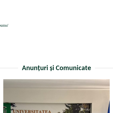
a
bums/
Anunțuri și Comunicate