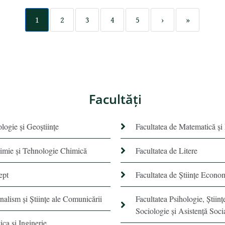
1
2
3
4
5
›
»
Facultăţi
ologie și Geoștiințe
Facultatea de Matematică şi
himie şi Tehnologie Chimică
Facultatea de Litere
ept
Facultatea de Științe Econo
rnalism şi Ştiinţe ale Comunicării
Facultatea Psihologie, Ştiinţ
Sociologie și Asistență Soci
ica si Inginerie