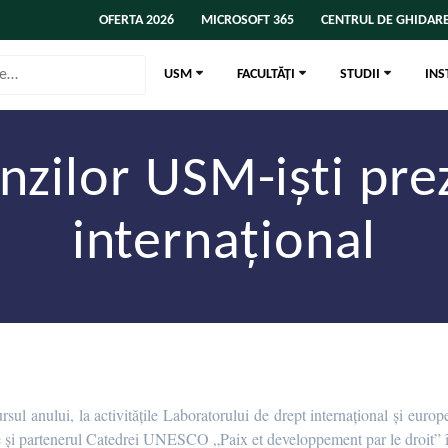
OFERTA 2026
MICROSOFT 365
CENTRUL DE GHIDARE
USM
FACULTĂȚI
STUDII
INS
nzilor USM-iști prez
internațional
rsul anului, la activitățile Laboratorului de drept internațional și eur
și partenerul Catedrei UNESCO „Paix et developpement par le droit” în 