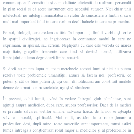
comunicațională constituie și o modalitate eficientă de realizare personală
în plan social și că acest instrument este accesibil tuturor. Nici chiar unii
intelectuali nu înțeleg însemnătatea nivelului de cunoaștere a limbii și că e
mult mai important felul în care vorbim decât hainele în care ne primenim.
Pe noi, filologii, care credem cu tărie în importanța limbii vorbite și scrise
în spațiul civilizației, ne îngrijorează în continuare modul în care ne
exprimăm, în special, sau scriem. Neglijența cu care este vorbită de marea
majoritate, greșelile frecvente care tind să devină normă, utilizarea
limbajului de lemn degradează limba noastră.
Și dacă nu putem lupta cu toate metehnele acestei lumi și nici nu putem
rezolva toate problemele umanității, atunci să facem noi, profesorii, ce
putem și cât de bine putem și, așa cum dintotdeauna am constituit modele
demne de urmat pentru societate, așa și să rămânem.
În prezent, ochii lumii, având în vedere întregul glob pământesc, sunt
ațintiți asupra medicilor, după care, asupra profesorilor. Dacă de la medici
se pretinde salvarea vieților umane, salvarea fizică, de la noi se așteaptă
salvarea morală, spirituală. Mai mult, asistăm la o repoziționare a
profesiilor, deși, după mine, toate meseriile sunt importante, totuși astăzi
lumea întreagă a conștientizat rolul major al medicilor și al profesorilor în