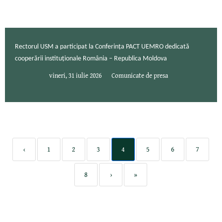
Rectorul USM a participat la Conferința PACT UEMRO dedicată
cooperării instituționale România – Republica Moldova
vineri, 31 iulie 2026
Comunicate de presa
‹
1
2
3
4
5
6
7
8
›
»