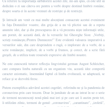
Cu referire la importanța sărbătoririi acestei zile, mi-am spus, că este util să
dedicăm o zi sau câteva ore pentru a vorbi despre destinul limbrii române,
despre soarta ei în aceste vremuri de restriște și de restricții.
Și întrucât am venit cu mai multe alocuțiuni consacrate acestui eveniment
în fața Domniilor voastre, din grija de a nu vă plictisi sau de a repeta
anumite idei, dar și din preocuparea de a vă prezenta niște informații utile,
am pornit, de această dată, de la versurile lui Gheorghe Sion: „Vorbiți,
scrieți românește,/Pentru Dumnezeu!” Este evidentă valoarea imperativă a
versurilor sale, din care desprindem o rugă, o implorare de a vorbi, de a
scrie românește, implicit, de a vorbi și frumos, și corect, de a scrie fără
greșeli, de a utiliza toate resursele expresive ale limbii noastre.
Ne este cunoscută tuturor reflecția lingvistului german August Schleicher,
care compara limba naturală cu un organism viu, această idee comportă
caracter axiomatic, însemnând faptul că limba evoluează, se adaptează, se
reface și se dezvoltă firesc.
Putem exemplifica adevărul acestei cugetări, referindu-ne și la pandemia de
coronavirus prin care trecem. Doar în jumătate de an au intrat în uz o serie
de termeni necunoscuți nouă până mai ieri și pe care azi îi auzim peste tot,
îi utilizăm zilnic, termeni de genul: „coronavirus”, „carantinare”, „izoletă”,