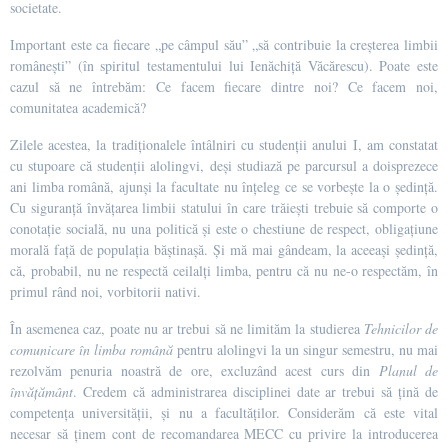
societate.
Important este ca fiecare „pe câmpul său” „să contribuie la creșterea limbii
românești” (în spiritul testamentului lui Ienăchiță Văcărescu). Poate este
cazul să ne întrebăm: Ce facem fiecare dintre noi? Ce facem noi,
comunitatea academică?
Zilele acestea, la tradiționalele întâlniri cu studenții anului I, am constatat
cu stupoare că studenții alolingvi, deși studiază pe parcursul a doisprezece
ani limba română, ajunși la facultate nu înțeleg ce se vorbește la o ședință.
Cu siguranţă învăţarea limbii statului în care trăieşti trebuie să comporte o
conotaţie socială, nu una politică şi este o chestiune de respect, obligaţiune
morală faţă de populaţia băştinaşă. Și mă mai gândeam, la aceeași ședință,
că, probabil, nu ne respectă ceilalți limba, pentru că nu ne-o respectăm, în
primul rând noi, vorbitorii nativi.
În asemenea caz, poate nu ar trebui să ne limităm la studierea
Tehnicilor de
comunicare în limba română
pentru alolingvi la un singur semestru, nu mai
rezolvăm penuria noastră de ore, excluzând acest curs din
Planul de
învățământ
. Credem că administrarea disciplinei date ar trebui să ţină de
competenţa universităţii, şi nu a facultăţilor. Considerăm că este vital
necesar să ţinem cont de recomandarea MECC cu privire la introducerea