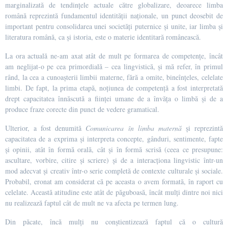
marginalizată de tendințele actuale către globalizare, deoarece limba
română reprezintă fundamentul identității naționale, un punct deosebit de
important pentru consolidarea unei societăți puternice și unite, iar limba și
literatura română, ca și istoria, este o materie identitară românească.
La ora actuală ne-am axat atât de mult pe formarea de competențe, încât
am neglijat-o pe cea primordială – cea lingvistică, și mă refer, în primul
rând, la cea a cunoașterii limbii materne, fără a omite, bineînțeles, celelate
limbi. De fapt, la prima etapă, noțiunea de competență a fost interpretată
drept capacitatea înnăscută a ființei umane de a învăța o limbă și de a
produce fraze corecte din punct de vedere gramatical.
Ulterior, a fost denumită
Comunicarea în limba maternă
și reprezintă
capacitatea de a exprima și interpreta concepte, gânduri, sentimente, fapte
și opinii, atât în formă orală, cât și în formă scrisă (ceea ce presupune:
ascultare, vorbire, citire și scriere) și de a interacționa lingvistic într-un
mod adecvat și creativ într-o serie completă de contexte culturale și sociale.
Probabil, eronat am considerat că pe aceasta o avem formată, în raport cu
celelate. Această atitudine este atât de păguboasă, încât mulți dintre noi nici
nu realizează faptul cât de mult ne va afecta pe termen lung.
Din păcate, încă mulți nu conștientizează faptul că o cultură