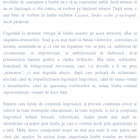
nivelului de cunoaștere a limbii nu e să ne exprimăm astfel, încât nimeni să
nu ne înțeleagă, ci din contra, să vorbim pe înțelesul tuturor. După mine, e
mai bine să vorbim în limba vechilor
Cazanii
,
limba veche și-nțeleaptă
,
decât păsărește.
Cugetând la destinul vitregit al limbii noastre pe acest teritoriu, aflat la
răspântia drumurilor, fiind și ea mai mult în bătaia vânturilor, constatăm că
aceasta, amintindu-ne și că este un organism viu, se pare că, indiferent de
circumstanțe, se împotrivește, se ambiționează să răzbească, să-și
primenească hainele pentru a căpăta strălucire. Mai întâi, schilodită,
trunchiată de bilingvismul rus-român, care s-a dovedit a fi nu prea
„armonios”, ci mai degrabă abuziv, după care poluată de străinisme;
afectată când de imperfecțiunea legislației lingvistice, când de reaua-voință
a demnitarilor, când de ignoranța vorbitorilor ei, totuși limba română
supraviețuiește, renaște de fiece dată.
Suntem cam lipsiți de conștiință lingvistică, și precum conștiința civică se
cultivă în toate instituțiile educaționale, la toate treptele, la fel și conștiința
lingvistică trebuie formată, valorificată. Astăzi poate mai mult ne
identificăm ca popor prin limba pe care-o vorbim decât prin apartenența la
o țară. Mulți dintre conaționalii noștri nu mai știu unde le este patria sau
cărei țări aparțin. În același timp, importanța limbii române nu trebuie