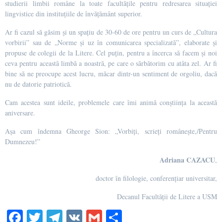
studierii limbii române la toate facultăţile pentru redresarea situaţiei
lingvistice din instituţiile de învăţământ superior.
Ar fi cazul să găsim și un spaţiu de 30-60 de ore pentru un curs de „Cultura
vorbirii” sau de „Norme şi uz în comunicarea specializată”, elaborate şi
propuse de colegii de la Litere. Cel puţin, pentru a încerca să facem şi noi
ceva pentru această limbă a noastră, pe care o sărbătorim cu atâta zel. Ar fi
bine să ne preocupe acest lucru, măcar dintr-un sentiment de orgoliu, dacă
nu de datorie patriotică.
Cam acestea sunt ideile, problemele care îmi animă conștiința la această
aniversare.
Așa cum îndemna Gheorge Sion: „Vorbiți, scrieți românește,/Pentru
Dumnezeu!”
Adriana CAZACU
,
doctor în filologie, conferențiar universitar,
Decanul Facultății de Litere a USM
Fa
T
Te
V
G
Pa