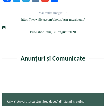
ce
wi
le
K
m
rt
bo
tte
gr
ail
aj
Mai multe imagini →
ok
r
a
ea
https://www.flickr.com/photos/usm-md/albums/
m
ză
Published
luni, 31 august 2020
Anunțuri și Comunicate
USM și Universitatea „Dunărea de Jos” din Galați își extind