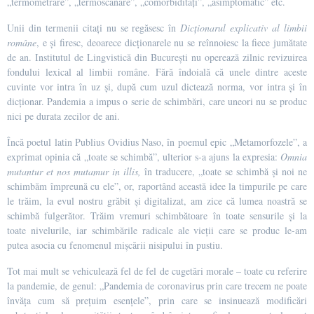
„termometrare”, „termoscanare”, „comorbidități”, „asimptomatic” etc.
Unii din termenii citați nu se regăsesc în
Dicționarul explicativ al limbii
române
, e și firesc, deoarece dicționarele nu se reînnoiesc la fiece jumătate
de an. Institutul de Lingvistică din București nu operează zilnic revizuirea
fondului lexical al limbii române. Fără îndoială că unele dintre aceste
cuvinte vor intra în uz și, după cum uzul dictează norma, vor intra și în
dicționar. Pandemia a impus o serie de schimbări, care uneori nu se produc
nici pe durata zecilor de ani.
Încă poetul latin Publius Ovidius Naso, în poemul epic „Metamorfozele”, a
exprimat opinia că „toate se schimbă”, ulterior s-a ajuns la expresia:
Omnia
mutantur et nos mutamur in illis,
în traducere, „toate se schimbă și noi ne
schimbăm împreună cu ele”, or, raportând această idee la timpurile pe care
le trăim, la evul nostru grăbit și digitalizat, am zice că lumea noastră se
schimbă fulgerător. Trăim vremuri schimbătoare în toate sensurile și la
toate nivelurile, iar schimbările radicale ale vieții care se produc le-am
putea asocia cu fenomenul mișcării nisipului în pustiu.
Tot mai mult se vehiculează fel de fel de cugetări morale – toate cu referire
la pandemie, de genul: „Pandemia de coronavirus prin care trecem ne poate
învăța cum să prețuim esențele”, prin care se insinuează modificări