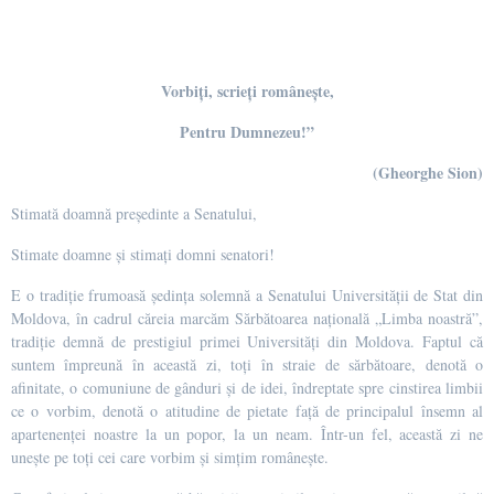
Vorbiți, scrieți românește,
Pentru Dumnezeu!”
(Gheorghe Sion)
Stimată doamnă președinte a Senatului,
Stimate doamne și stimați domni senatori!
E o tradiție frumoasă ședința solemnă a Senatului Universității de Stat din
Moldova, în cadrul căreia marcăm Sărbătoarea națională „Limba noastră”,
tradiție demnă de prestigiul primei Universități din Moldova. Faptul că
suntem împreună în această zi, toți în straie de sărbătoare, denotă o
afinitate, o comuniune de gânduri și de idei, îndreptate spre cinstirea limbii
ce o vorbim, denotă o atitudine de pietate față de principalul însemn al
apartenenței noastre la un popor, la un neam. Într-un fel, această zi ne
unește pe toți cei care vorbim și simțim românește.