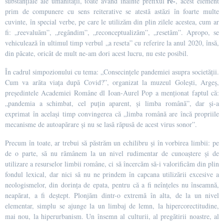
re-
substanțiale ale umanității, toate având înainte prefixul
, acest element
prim de compunere cu sens reiterative se atestă astăzi în foarte multe
cuvinte, în special verbe, pe care le utilizăm din plin zilele acestea, cum ar
fi: „reevaluăm”, „regândim”, „reconceptualizăm”, „resetăm”. Apropo, se
vehiculează în ultimul timp verbul „a reseta” cu referire la anul 2020, însă,
din păcate, oricât de mult ne-am dori acest lucru, nu este posibil.
În cadrul simpozionului cu tema: „Consecințele pandemiei asupra societății.
Cum va arăta viața după Covid?”, organizat la muzeul Golești, Argeș,
președintele Academiei Române dl Ioan-Aurel Pop a menționat faptul că:
„pandemia a schimbat, cel puțin aparent, și limba română”, dar și-a
exprimat în același timp convingerea că „limba română are încă propriile
mecanisme de autoapărare și nu se lasă răpusă de acest virus sonor”.
Precum în toate, ar trebui să păstrăm un echilibru și în vorbirea limbii: pe
de o parte, să nu rămânem la un nivel rudimentar de cunoaștere și de
utilizare a resurselor limbii române, ci să încercăm să-i valorificăm din plin
fondul lexical, dar nici să nu ne prindem în capcana utilizării excesive a
neologismelor, din dorința de epata, pentru că a fi neînțeles nu înseamnă,
neapărat, a fi deștept. Plonjăm dintr-o extremă în alta, de la un nivel
elementar, simplu se ajunge la un limbaj de lemn, la hipercorectitudine,
mai nou, la hiperurbanism. Un însemn al culturii, al pregătirii noastre, al