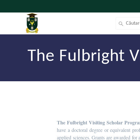
The Fulbright 
The Fulbright Visiting Scholar Progr
have a doctoral degree or equivalent pro
applied sciences. Grants are awarded for a