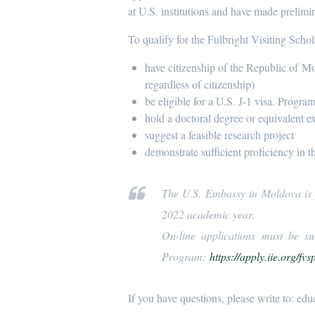
at U.S. institutions and have made prelimin
To qualify for the Fulbright Visiting Scho
have citizenship of the Republic of M
regardless of citizenship)
be eligible for a U.S. J-1 visa. Progra
hold a doctoral degree or equivalent ex
suggest a feasible research project
demonstrate sufficient proficiency in t
The U.S. Embassy in Moldova is p
2022 academic year.
On-line applications must be s
Program:
https://apply.iie.org/fvs
If you have questions, please write to: e