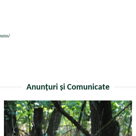
a
bums/
Anunțuri și Comunicate