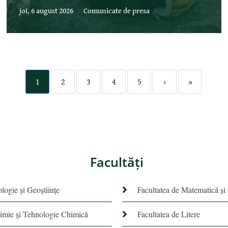
joi, 6 august 2026
Comunicate de presa
1
2
3
4
5
›
»
Facultăţi
ologie și Geoștiințe
Facultatea de Matematică şi
himie şi Tehnologie Chimică
Facultatea de Litere