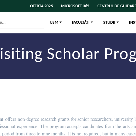
OFERTA 2026
MICROSOFT 365
CENTRUL DE GHIDARE
USM
FACULTĂȚI
STUDII
INS
Visiting Scholar Pr
am
offers non-degree research grants for senior researchers, university l
fessional experience. The program accepts candidates from the arts 
 period from three to nine months. It is not required, but in many cases