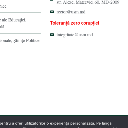
str. Alexei Mateevici 60, MD-2009
mice
rector@usm.md
e ale Educaţiei,
Toleranță zero corupției
ală
integritate@usm.md
ionale, Ştiinţe Politice
ntru a oferi utilizatorilor o experiență personalizată. Pe lângă