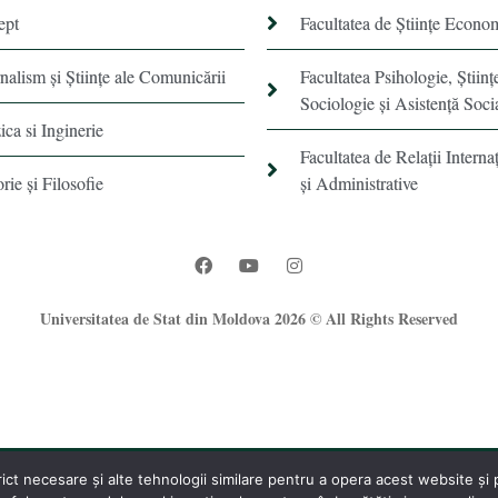
ept
Facultatea de Științe Econo
rnalism şi Ştiinţe ale Comunicării
Facultatea Psihologie, Ştiinţ
Sociologie și Asistență Soci
ica si Inginerie
Facultatea de Relaţii Internaţ
orie şi Filosofie
şi Administrative
Universitatea de Stat din Moldova 2026 © All Rights Reserved
t necesare și alte tehnologii similare pentru a opera acest website și pe