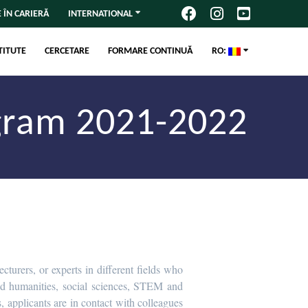
 ÎN CARIERĂ
INTERNATIONAL
TITUTE
CERCETARE
FORMARE CONTINUĂ
RO:
ogram 2021-2022
ecturers, or experts in different fields who
and humanities, social sciences, STEM and
, applicants are in contact with colleagues