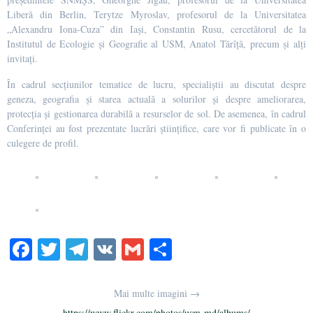
Liberă din Berlin, Terytze Myroslav, profesorul de la Universitatea
„Alexandru Iona-Cuza” din Iași, Constantin Rusu, cercetătorul de la
Institutul de Ecologie și Geografie al USM, Anatol Tărîță, precum și alți
invitați.
În cadrul secțiunilor tematice de lucru, specialiștii au discutat despre
geneza, geografia și starea actuală a solurilor și despre ameliorarea,
protecția și gestionarea durabilă a resurselor de sol. De asemenea, în cadrul
Conferinței au fost prezentate lucrări științifice, care vor fi publicate în o
culegere de profil.
Fa
T
Te
V
G
Pa
ce
wi
le
K
m
rt
bo
tte
gr
ail
aj
Mai multe imagini →
https://www.flickr.com/photos/usm-md/albums/