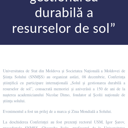
durabilă a
resurselor de sol”
Universitatea de Stat din Moldova și Societatea Națională a Moldovei de
Șiința Solului (SNMȘS) au organizat astăzi, 08 decembrie, Conferința
științifică cu participare internațională „Solul și gestionarea durabilă a
resurselor de sol”, consacrată memoriei și aniverăsii a 150 de ani de la
nașterea academicianului Nicolae Dimo, fondator al Școlii naționale de
știința solului.
Evenimentul a fost un prilej de a marca și Ziua Mondială a Solului.
La deschiderea Conferinței au fost prezenți rectorul USM, Igor Șarov,
președintele SNMȘS, Gheorghe Jigău, profesorul de la Universitatea