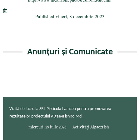
ok
r
a
ea
m
ză
Published
vineri, 8 decembrie 2023
Anunțuri și Comunicate
Vizită de lucru la SRL Piscicola Ivancea pentru promovarea
rezultatelor proiectului Algae4FishRo-Md
miercuri, 29 iulie 2026
Activități Algae2Fish