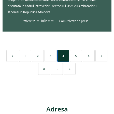
Cooperarea academică dintre USM și universitățile din Japonia,
discutată în cadrul întrevederii rectorului USM cu Ambasadorul
Japoniei în Republica Moldova
miercuri, 29 iulie 2026
Comunicate de presa
‹
1
2
3
4
5
6
7
8
›
»
Adresa