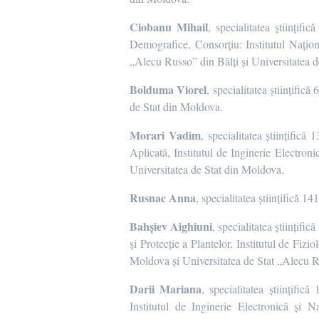
Ciobanu Mihail
, specialitatea științi
Demografice, Consorțiu: Institutul Națio
„Alecu Russo” din Bălți și Universitatea 
Bolduma Viorel
, specialitatea științific
de Stat din Moldova.
Morari Vadim
, specialitatea științifică
Aplicată, Institutul de Inginerie Electron
Universitatea de Stat din Moldova.
Rusnac Anna
, specialitatea științifică 
Bahșiev Aighiuni
, specialitatea științifi
și Protecție a Plantelor, Institutul de Fiz
Moldova și Universitatea de Stat „Alecu R
Darii Mariana
, specialitatea științific
Institutul de Inginerie Electronică și 