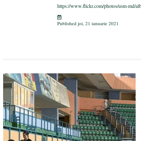
ok
r
a
ea
https://www.flickr.com/photos/usm-md/al
m
ză
Published
joi, 21 ianuarie 2021