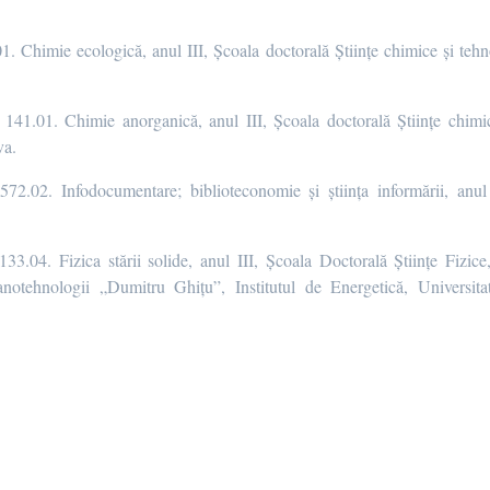
5.01. Chimie ecologică, anul III, Școala doctorală Științe chimice și teh
ică 141.01. Chimie anorganică, anul III, Școala doctorală Științe chimi
va.
că 572.02. Infodocumentare; biblioteconomie şi ştiinţa informării, anu
că 133.04. Fizica stării solide, anul III, Școala Doctorală Științe Fizic
Nanotehnologii „Dumitru Ghițu”, Institutul de Energetică, Universi
a