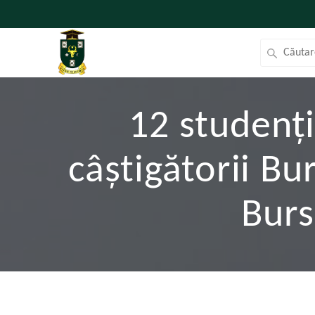
12 studenț
câștigătorii Bu
Burs