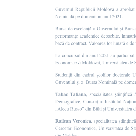
Guvernul Republicii Moldova a aprobat l
Nominală pe domenii în anul 2021.
Bursa de excelență a Guvernului și Bursa p
performanțe academice deosebite, înmatricul
bază de contract. Valoarea lor lunară e de 
La concursul din anul 2021 au participat
Economice а Moldovei, Universitatea de St
Studenții din cadrul școlilor doctorale
Guvenului și o Bursa Nominală pe domenii 
Tabac Tatiana
, specialitatea științif
Demografice, Consorțiu: Institutul Națio
„Alecu Russo” din Bălți și Universitatea 
Railean Veronica
, specialitatea științi
Cercetări Economice, Universitatea de St
din Moldova.