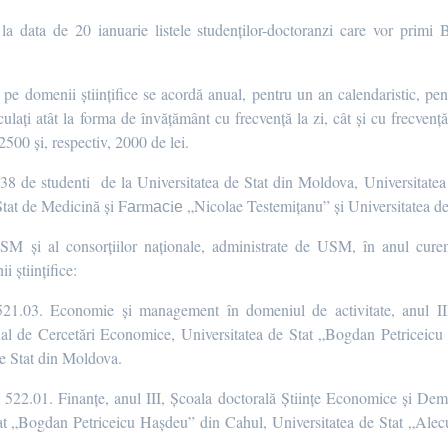
a data de 20 ianuarie listele studenților-doctoranzi care vor primi
e domenii științifice se acordă anual, pentru un an calendaristic, pent
ați atât la forma de învățământ cu frecvență la zi, cât și cu frecvență 
2500 și, respectiv, 2000 de lei.
 38 de studenti de la Universitatea de Stat din Moldova, Universitat
at de Medicină și Fаrmасiе „Nicolae Testemițanu” și Universitatea de 
 USM și al consorțiilor naționale, administrate de USM, în anul cure
științifice:
ică 521.03. Economie şi management în domeniul de activitate, anul I
nal de Cercetări Economice, Universitatea de Stat „Bogdan Petriceicu
de Stat din Moldova.
fică 522.01. Finanţe, anul III, Școala doctorală Științe Economice și Dem
at „Bogdan Petriceicu Hașdeu” din Cahul, Universitatea de Stat „Alecu 