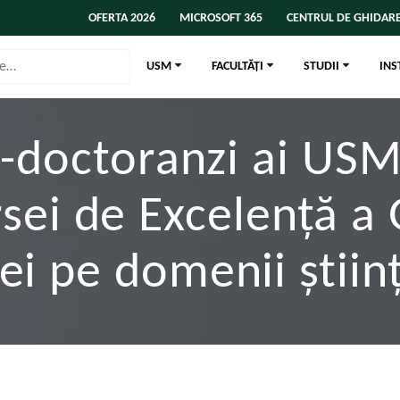
OFERTA 2026
MICROSOFT 365
CENTRUL DE GHIDARE
USM
FACULTĂȚI
STUDII
INS
i-doctoranzi ai USM
rsei de Excelență a 
ei pe domenii științ