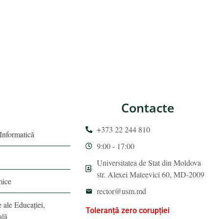
Contacte
+373 22 244 810
 Informatică
9:00 - 17:00
Universitatea de Stat din Moldova
str. Alexei Mateevici 60, MD-2009
mice
rector@usm.md
e ale Educaţiei,
Toleranță zero corupției
ală