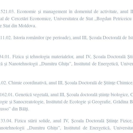
fică 521.03. Economie şi management în domeniul de activitate, anul I
nal de Cercetări Economice, Universitatea de Stat „Bogdan Petriceicu
de Stat din Moldova.
ă 611.02. Istoria românilor (pe perioade), anul III, Școala Doctorală de Is
 134.01. Fizica şi tehnologia materialelor, anul IV, Școala Doctorală Ști
ică și Nanotehnologii „Dumitru Ghițu”, Institutul de Energetică, Unive
141.02. Chimie coordinativă, anul III, Școala Doctorală de Științe Chimic
că 162.01. Genetică vegetală, anul III, Școala doctorală științe biologice, 
iologie și Sanocreatologie, Institutul de Ecologie și Geografie, Grădina Bo
usso” din Bălți.
ă 133.04. Fizica stării solide, anul IV, Școala Doctorală Științe Fizice
Nanotehnologii „Dumitru Ghițu”, Institutul de Energetică, Universi