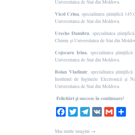
Universitatea de Stat din Moldova.
Vicol Crina
, specialitatea științifică 14
Universitatea de Stat din Moldova.
Ureche Dumitru
, specialitatea științif
Chimie și Universitatea de Stat din Moldo
Cojocaru Irina
, specialitatea științifi
Universitatea de Stat din Moldova.
Boian Vladimir
, specialitatea științifi
Institutul de Inginerie Electronică și 
Universitatea de Stat din Moldova.
Felicitări și succese în continuare!
Fa
T
Te
V
G
P
ce
wi
le
K
m
rt
bo
tte
gr
ail
aj
Mai multe imagini →