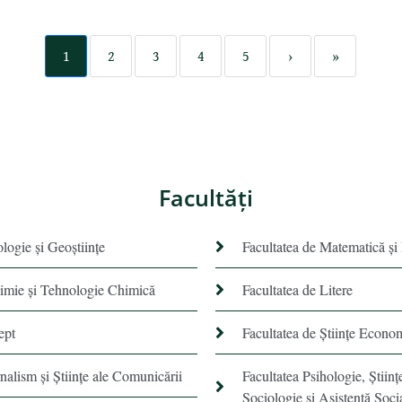
1
2
3
4
5
›
»
Facultăţi
ologie și Geoștiințe
Facultatea de Matematică şi
himie şi Tehnologie Chimică
Facultatea de Litere
ept
Facultatea de Științe Econo
rnalism şi Ştiinţe ale Comunicării
Facultatea Psihologie, Ştiinţ
Sociologie și Asistență Soci