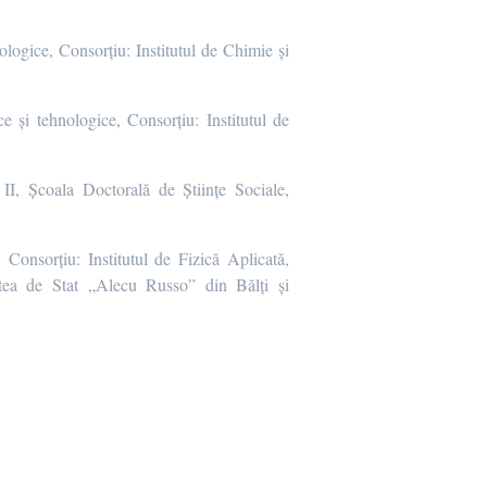
nologice, Consorțiu: Institutul de Chimie și
ce și tehnologice, Consorțiu: Institutul de
l II, Școala Doctorală de Științe Sociale,
e, Consorțiu: Institutul de Fizică Aplicată,
tatea de Stat „Alecu Russo” din Bălți și