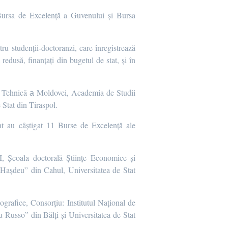
 Bursa de Excelență a Guvenului și Bursa
ru studenții-doctoranzi, care înregistrează
redusă, finanțați din bugetul de stat, și în
ea Tehnică а Moldovei, Academia de Studii
Stat din Tiraspol.
nt au câștigat 11 Burse de Excelență ale
II, Școala doctorală Științe Economice și
 Hașdeu” din Cahul, Universitatea de Stat
ografice, Consorțiu: Institutul Național de
Russo” din Bălți și Universitatea de Stat