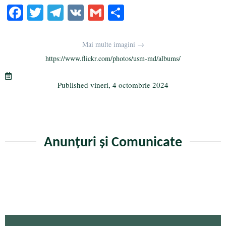
Fa
T
Te
V
G
Pa
ce
wi
le
K
m
rt
bo
tte
gr
ail
aj
Mai multe imagini →
ok
r
a
ea
https://www.flickr.com/photos/usm-md/albums/
m
ză
Published
vineri, 4 octombrie 2024
Anunțuri și Comunicate