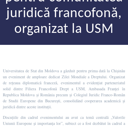
juridică francofonă,
organizat la USM
Universitatea de Stat din Moldova a găzduit pentru prima dată la Chișinău
un eveniment de amploare dedicat Zilei Mondiale a Dreptului. Organizat
de rețeaua diplomatică franceză, evenimentul a evidențiat parteneriatul
solid dintre Filiera Francofonă Drept a USM, Ambasada Franței în
Republica Moldova și România precum și Colegiul Juridic Franco-Român
de Studii Europene din București, consolidând cooperarea academică și
juridică dintre aceste instituții.
Discuțiile din cadrul evenimentului au avut ca temă centrală „Valorile
Uniunii Europene și importanța lor”, subiect ce a fost dezbătut în cadrul a