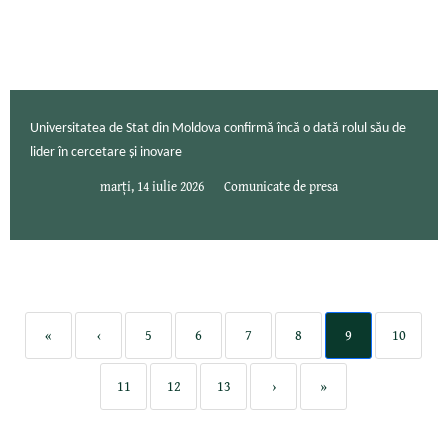
Universitatea de Stat din Moldova confirmă încă o dată rolul său de
lider în cercetare și inovare
marți, 14 iulie 2026
Comunicate de presa
«
‹
5
6
7
8
9
10
11
12
13
›
»