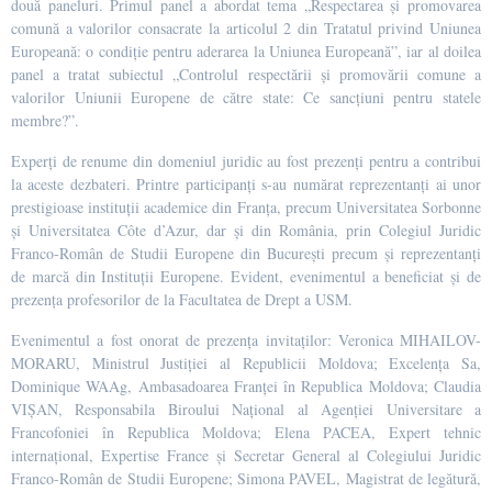
două paneluri. Primul panel a abordat tema „Respectarea și promovarea
comună a valorilor consacrate la articolul 2 din Tratatul privind Uniunea
Europeană: o condiție pentru aderarea la Uniunea Europeană”, iar al doilea
panel a tratat subiectul „Controlul respectării și promovării comune a
valorilor Uniunii Europene de către state: Ce sancțiuni pentru statele
membre?”.
Experți de renume din domeniul juridic au fost prezenți pentru a contribui
la aceste dezbateri. Printre participanți s-au numărat reprezentanți ai unor
prestigioase instituții academice din Franța, precum Universitatea Sorbonne
și Universitatea Côte d’Azur, dar și din România, prin Colegiul Juridic
Franco-Român de Studii Europene din București precum și reprezentanți
de marcă din Instituții Europene. Evident, evenimentul a beneficiat și de
prezența profesorilor de la Facultatea de Drept a USM.
Evenimentul a fost onorat de prezența invitaților: Veronica MIHAILOV-
MORARU, Ministrul Justiției al Republicii Moldova; Excelența Sa,
Dominique WAAg, Ambasadoarea Franței în Republica Moldova; Claudia
VIȘAN, Responsabila Biroului Național al Agenției Universitare a
Francofoniei în Republica Moldova; Elena PACEA, Expert tehnic
internațional, Expertise France și Secretar General al Colegiului Juridic
Franco-Român de Studii Europene; Simona PAVEL, Magistrat de legătură,