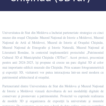
Universitatea de Stat din Moldova a încheiat parteneriate strategice cu cinci
muzee din orașul Chișinău: Muzeul Național de Istorie a Moldovei, Muzeul
Național de Artă al Moldovei, Muzeul de Istorie al Orașului Chișinău,
Muzeul Național de Etnografie și Istorie Naturală, Muzeul Național al
Literaturii Române, în contextul implementării proiectului „Patrimoniul
Cultural 3D al Municipiului Chișinău (3DTur)”. Acest proiect, preconizat
pentru anii 2024-2025, își propune să creeze un parc digital 3D al celor
mai importante edificii muzeale din Chișinău. Prin scanare fotogrammetrică
și expoziții 3D, vizitatorii vor putea interacționa într-un mod modern cu
patrimoniul arhitectural al orașului.
Parteneriatul dintre Universitatea de Stat din Moldova și Muzeul Național
de Istorie a Moldovei vizează dezvoltarea de noi modalități digitale de
conservare și promovare a patrimoniului. Proiectul va cuprinde realizarea
de modele 3D și organizarea de expoziții la universitate și muzeele
partenere. De asemenea, se va crea o bază de date online, care va contribui