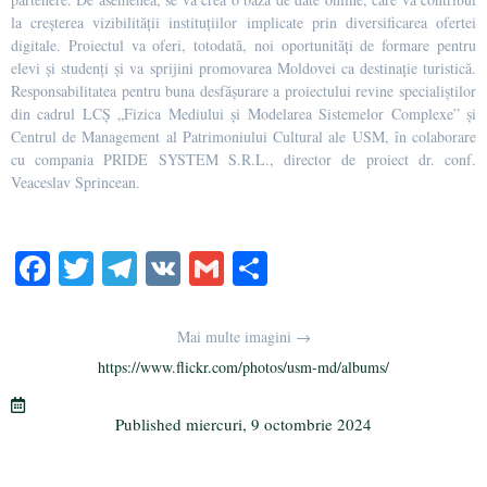
la creșterea vizibilității instituțiilor implicate prin diversificarea ofertei
digitale. Proiectul va oferi, totodată, noi oportunități de formare pentru
elevi și studenți și va sprijini promovarea Moldovei ca destinație turistică.
Responsabilitatea pentru buna desfășurare a proiectului revine specialiștilor
din cadrul LCȘ „Fizica Mediului și Modelarea Sistemelor Complexe” și
Centrul de Management al Patrimoniului Cultural ale USM, în colaborare
cu compania PRIDE SYSTEM S.R.L., director de proiect dr. conf.
Veaceslav Sprincean.
Fa
T
Te
V
G
Pa
ce
wi
le
K
m
rt
bo
tte
gr
ail
aj
Mai multe imagini →
ok
r
a
ea
https://www.flickr.com/photos/usm-md/albums/
m
ză
Published
miercuri, 9 octombrie 2024