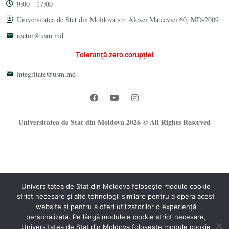
9:00 - 17:00
Universitatea de Stat din Moldova str. Alexei Mateevici 60, MD-2009
rector@usm.md
Toleranță zero corupției
integritate@usm.md
Universitatea de Stat din Moldova 2026 © All Rights Reserved
Universitatea de Stat din Moldova folosește module cookie
strict necesare și alte tehnologii similare pentru a opera acest
website și pentru a oferi utilizatorilor o experiență
®
personalizată. Pe lângă modulele cookie strict necesare,
Oficiul Programare Web al USM
Universitatea de Stat din Moldova folosește module cookie