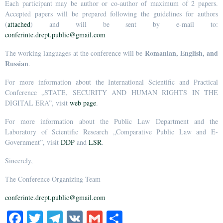
Each participant may be author or co-author of maximum of 2 papers.
Accepted papers will be prepared following the guidelines for authors
(
attached
) and will be sent by e-mail to:
conferinte.drept.public@gmail.com
Romanian, English, and
The working languages at the conference will be
Russian
.
For more information about the International Scientific and Practical
Conference „STATE, SECURITY AND HUMAN RIGHTS IN THE
DIGITAL ERA”, visit
web page
.
For more information about the Public Law Department and the
Laboratory of Scientific Research „Comparative Public Law and E-
Government”, visit
DDP
and
LSR
.
Sincerely,
The Conference Organizing Team
conferinte.drept.public@gmail.com
Fa
T
Te
V
G
Pa