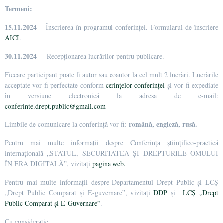
Termeni:
15.11.2024
– Înscrierea în programul conferinței. Formularul de înscriere
AICI
.
30.11.2024
– Recepționarea lucrărilor pentru publicare.
Fiecare participant poate fi autor sau coautor la cel mult 2 lucrări. Lucrările
acceptate vor fi perfectate conform
cerințelor conferinței
și vor fi expediate
în versiune electronică la adresa de e-mail:
conferinte.drept.public@gmail.com
română, engleză, rusă.
Limbile de comunicare la conferință vor fi:
Pentru mai multe informații despre Conferința științifico-practică
internațională „STATUL, SECURITATEA ȘI DREPTURILE OMULUI
ÎN ERA DIGITALĂ”, vizitați
pagina web.
Pentru mai multe informații despre Departamentul Drept Public și LCȘ
„Drept Public Comparat și E-guvernare”, vizitați
DDP
și
LCȘ „Drept
Public Comparat și E-Guvernare”
.
Cu considerație,