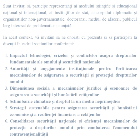
Sunt invitați să participe reprezentanți ai mediului ştiinţific şi educaţional
național și internațional, ai instituţiilor de stat, ai corpului diplomatic şi
organizaţiilor non-guvernamentale, doctoranzi, mediul de afaceri, publicul
larg interesat de problematica anunţată.
În acest context, vă invităm să ne onorați cu prezența și să participați la
discuții în cadrul secțiunilor conferinței:
Impactul tehnologiei, crizelor și conflictelor asupra drepturilor
fundamentale ale omului și securității naționale
Autorități și angajamente instituționale pentru fortificarea
mecanismelor de asigurarea a securității și protecției drepturilor
omului
Dimensiunea sociala a mecanismelor juridice și economice de
asigurarea a securității și bunăstării cetățenilor.
Schimbările climatice și dreptul la un mediu neprimejdios
Strategii sustenabile pentru asigurarea securității și bunăstării
economice și a rezilienței financiare a cetățenilor
Consolidarea securității naționale și eficienței mecanismelor de
protecție a drepturilor omului prin combaterea fenomenului
contravenționalității