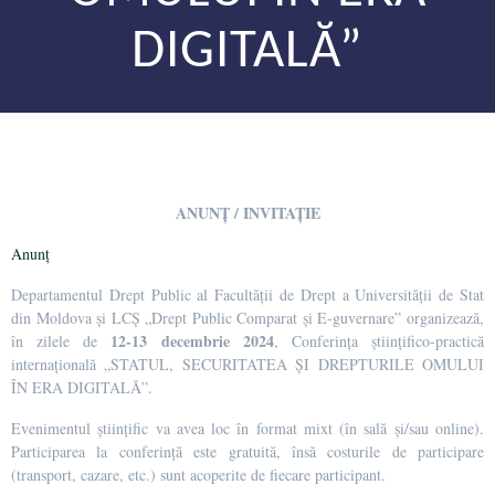
DIGITALĂ”
ANUNȚ / INVITAȚIE
Anunț
Departamentul Drept Public al Facultății de Drept a Universității de Stat
din Moldova și LCȘ „Drept Public Comparat și E-guvernare” organizează,
12-13 decembrie 2024
în zilele de
, Conferința științifico-practică
internațională „STATUL, SECURITATEA ȘI DREPTURILE OMULUI
ÎN ERA DIGITALĂ”.
Evenimentul științific va avea loc în format mixt (în sală și/sau online).
Participarea la conferință este gratuită, însă costurile de participare
(transport, cazare, etc.) sunt acoperite de fiecare participant.