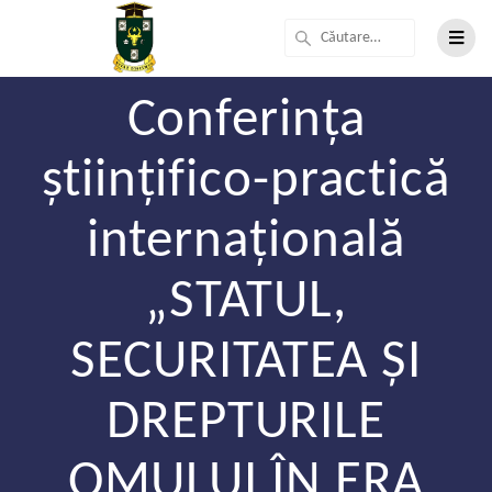
Conferința
științifico-practică
internațională
„STATUL,
SECURITATEA ȘI
DREPTURILE
OMULUI ÎN ERA