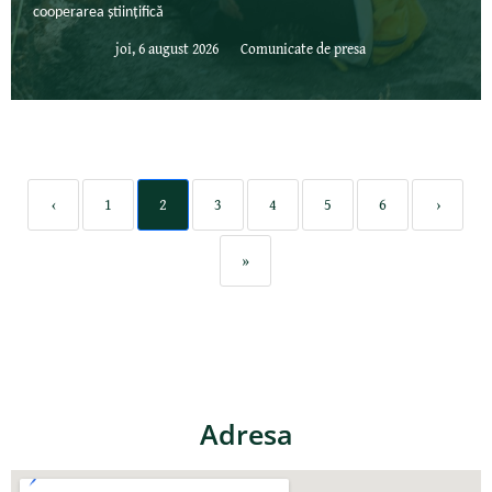
cooperarea științifică
joi, 6 august 2026
Comunicate de presa
‹
1
2
3
4
5
6
›
»
Adresa