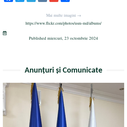
ce
wi
le
K
m
rt
bo
tte
gr
ail
aj
Mai multe imagini →
ok
r
a
ea
https://www.flickr.com/photos/usm-md/albums/
m
ză
Published
miercuri, 23 octombrie 2024
Anunțuri și Comunicate