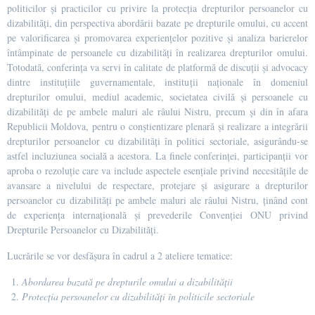
politicilor și practicilor cu privire la protecția drepturilor persoanelor cu
dizabilități, din perspectiva abordării bazate pe drepturile omului, cu accent
pe valorificarea și promovarea experiențelor pozitive și analiza barierelor
întâmpinate de persoanele cu dizabilități în realizarea drepturilor omului.
Totodată, conferința va servi în calitate de platformă de discuții și advocacy
dintre instituțiile guvernamentale, instituții naționale în domeniul
drepturilor omului, mediul academic, societatea civilă și persoanele cu
dizabilități de pe ambele maluri ale râului Nistru, precum și din în afara
Republicii Moldova, pentru o conștientizare plenară și realizare a integrării
drepturilor persoanelor cu dizabilități în politici sectoriale, asigurându-se
astfel incluziunea socială a acestora. La finele conferinței, participanții vor
aproba o rezoluție care va include aspectele esențiale privind necesitățile de
avansare a nivelului de respectare, protejare și asigurare a drepturilor
persoanelor cu dizabilități pe ambele maluri ale râului Nistru, ținând cont
de experiența internațională și prevederile Convenției ONU privind
Drepturile Persoanelor cu Dizabilități.
Lucrările se vor desfășura în cadrul a 2 ateliere tematice:
Abordarea bazată pe drepturile omului a dizabilității
Protecția persoanelor cu dizabilități în politicile sectoriale