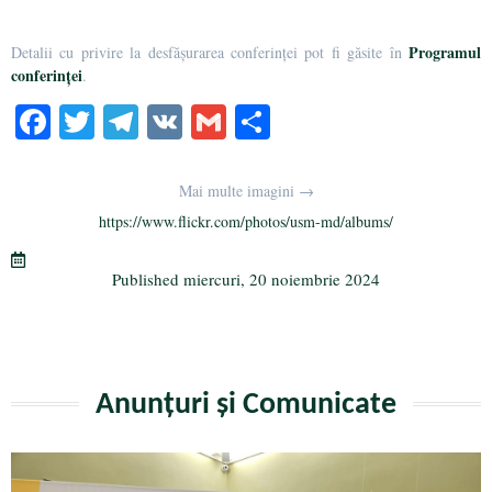
Programul
Detalii cu privire la desfășurarea conferinței pot fi găsite în
conferinței
.
Fa
T
Te
V
G
Pa
ce
wi
le
K
m
rt
bo
tte
gr
ail
aj
Mai multe imagini →
ok
r
a
ea
https://www.flickr.com/photos/usm-md/albums/
m
ză
Published
miercuri, 20 noiembrie 2024
Anunțuri și Comunicate