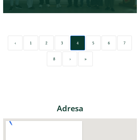
‹
1
2
3
4
5
6
7
8
›
»
Adresa