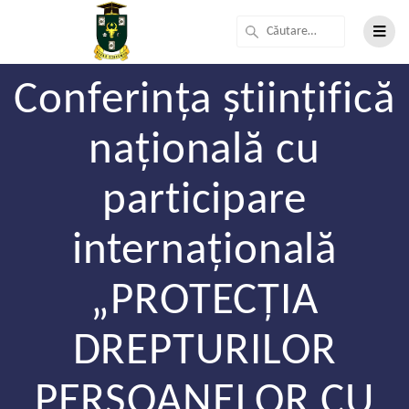
Conferința științifică
națională cu
participare
internațională
„PROTECȚIA
DREPTURILOR
PERSOANELOR CU