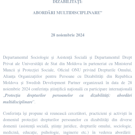
DIZABILITĂȚI:
ABORDĂRI MULTIDISCIPLINARE
”
28 noiembrie 2024
Departamentul Sociologie și Asistență Socială și Departamentul Drept
Privat ale Universității de Stat din Moldova în parteneriat cu Ministerul
Muncii și Protecției Sociale, Oficiul ONU privind Drepturile Omului,
Alianța Organizațiilor pentru Persoane cu Dizabilități din Republica
Moldova și Swedish Development Partner organizează în data de 28
noiembrie 2024 conferința științifică națională cu participare internațională
„
Protecția drepturilor persoanelor cu dizabilități: abordări
multidisciplinare
”.
Conferința își propune să reunească cercetători, practicieni și activiști în
domeniul protecției drepturilor persoanelor cu dizabilități din diverse
domenii (asistență socială, științe juridice, drepturile omului, sociologie,
medicină, educație, psihologie, inginerie etc.) în vederea abordării