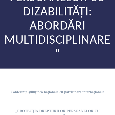
DIZABILITĂȚI:
ABORDĂRI
MULTIDISCIPLINARE
”
Conferința științifică națională cu participare internațională
„PROTECȚIA DREPTURILOR PERSOANELOR CU