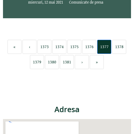
miercuri, 12 mai 2021
Comunicate de presa
«
‹
1373
1374
1375
1376
1377
1378
1379
1380
1381
›
»
Adresa