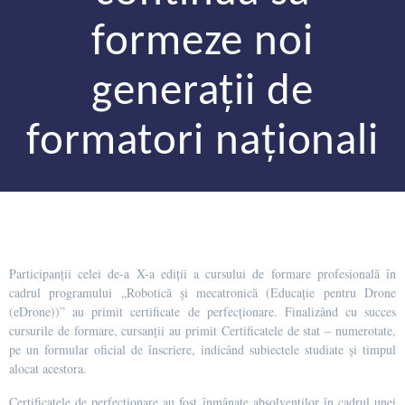
formeze noi
generații de
formatori naționali
Participanții celei de-a X-a ediții a cursului de formare profesională în
cadrul programului „Robotică și mecatronică (Educație pentru Drone
(eDrone))” au primit certificate de perfecționare. Finalizând cu succes
cursurile de formare, cursanții au primit Certificatele de stat – numerotate,
pe un formular oficial de înscriere, indicând subiectele studiate și timpul
alocat acestora.
Certificatele de perfecționare au fost înmânate absolvenților în cadrul unei