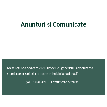
Anunțuri și Comunicate
Masă rotundă dedicată Zilei Europei, cu genericul „Armonizarea
standardelor Uniunii Europene în legislația națională”
joi, 13 mai 2021
Comunicate de presa