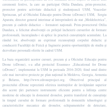
ceremonii festive, la care au participat Otilia Dandara, prim-prorector,
prorector pentru activitate didactică și studențească USM, Veaceslav
Sprincean, șef al Oficiului Educație pentru Drone (eDrone)) USM, Sergiu
Aparatu, director general interimar al întreprinderii de stat „Moldelectrica”,
precum și cadrele didactice – formatori naționali. Prim-prorectorul Otilia
Dandara, a felicitat absolvenții cu prilejul încheierii cursurilor de formare
profesională, încurajându-i să aplice în practică cunoștințele acumulate. La
rândul lor, absolvenții au exprimat recunoștință corpului didactic și
conducerii Facultății de Fizică și Inginerie pentru oportunitățile de studiu și
dezvoltare personală oferite în cadrul USM.
La baza organizării acestor cursuri, precum și a Oficiului Educație pentru
Drone (eDrone), s-a aflat proiectul Erasmus+ „Educational for Drone
(eDrone)”, implementat la USM în perioada 2016-2020, fiind unul dintre
cele mai inovative proiecte pe plan național în Moldova, Georgia, Armenia
și Belarus, http://www.edroneproject.org. Obiectivul principal al
proiectului eDrone reprezintă oferirea instituțiilor de învățământ superior
din aceste țări partenere instrumente eficiente pentru a înființa centre
moderne de educație în domeniul dronelor, pentru transferul de cunoștințe
în timpul cursului de formare profesională în domeniile tehnologiei și
caracteristicilor mecanice ale dronelor, echipamentelor de detectare,