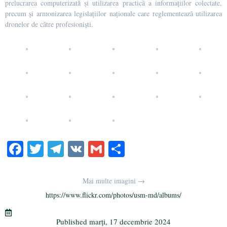
prelucrarea computerizată și utilizarea practică a informațiilor colectate,
precum și armonizarea legislațiilor naționale care reglementează utilizarea
dronelor de către profesioniști.
Fa
T
Te
V
G
Pa
ce
wi
le
K
m
rt
bo
tte
gr
ail
aj
Mai multe imagini →
ok
r
a
ea
https://www.flickr.com/photos/usm-md/albums/
m
ză
Published
marți, 17 decembrie 2024