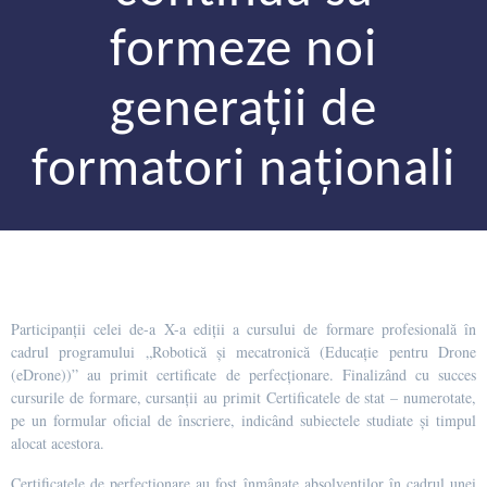
formeze noi
generații de
formatori naționali
Participanții celei de-a X-a ediții a cursului de formare profesională în
cadrul programului „Robotică și mecatronică (Educație pentru Drone
(eDrone))” au primit certificate de perfecționare. Finalizând cu succes
cursurile de formare, cursanții au primit Certificatele de stat – numerotate,
pe un formular oficial de înscriere, indicând subiectele studiate și timpul
alocat acestora.
Certificatele de perfecționare au fost înmânate absolvenților în cadrul unei