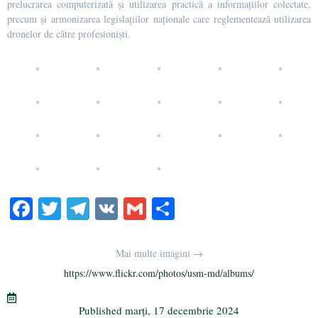
prelucrarea computerizată și utilizarea practică a informațiilor colectate,
precum și armonizarea legislațiilor naționale care reglementează utilizarea
dronelor de către profesioniști.
Fa
T
Te
V
G
Pa
ce
wi
le
K
m
rt
bo
tte
gr
ail
aj
Mai multe imagini →
ok
r
a
ea
https://www.flickr.com/photos/usm-md/albums/
m
ză
Published
marți, 17 decembrie 2024