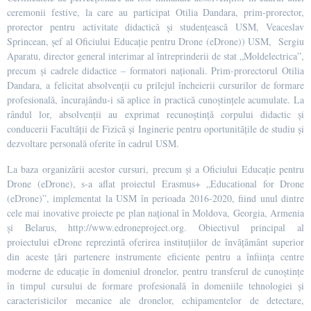
ceremonii festive, la care au participat Otilia Dandara, prim-prorector,
prorector pentru activitate didactică și studențească USM, Veaceslav
Sprincean, șef al Oficiului Educație pentru Drone (eDrone)) USM, Sergiu
Aparatu, director general interimar al întreprinderii de stat „Moldelectrica”,
precum și cadrele didactice – formatori naționali. Prim-prorectorul Otilia
Dandara, a felicitat absolvenții cu prilejul încheierii cursurilor de formare
profesională, încurajându-i să aplice în practică cunoștințele acumulate. La
rândul lor, absolvenții au exprimat recunoștință corpului didactic și
conducerii Facultății de Fizică și Inginerie pentru oportunitățile de studiu și
dezvoltare personală oferite în cadrul USM.
La baza organizării acestor cursuri, precum și a Oficiului Educație pentru
Drone (eDrone), s-a aflat proiectul Erasmus+ „Educational for Drone
(eDrone)”, implementat la USM în perioada 2016-2020, fiind unul dintre
cele mai inovative proiecte pe plan național în Moldova, Georgia, Armenia
și Belarus, http://www.edroneproject.org. Obiectivul principal al
proiectului eDrone reprezintă oferirea instituțiilor de învățământ superior
din aceste țări partenere instrumente eficiente pentru a înființa centre
moderne de educație în domeniul dronelor, pentru transferul de cunoștințe
în timpul cursului de formare profesională în domeniile tehnologiei și
caracteristicilor mecanice ale dronelor, echipamentelor de detectare,