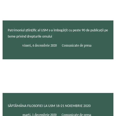
Patrimoniul științific al USM s-a îmbogățit cu peste 90 de publicații pe
teme privind drepturile omului
vineri, 4 decembrie 2020
Comunicate de presa
SĂPTĂMÂNA FILOSOFIEI LA USM 16-21 NOIEMBRIE 2020
marți, 1 decembrie 2020
Comunicate de presa