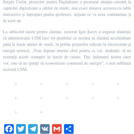
Sergiu Corlat, prorector pentru Digitalizare a prezentat situația curentă la
capitolul digitalizare a sălilor de studii, mai exact dotarea acestora cu table
interactive și laptopuri pentru profesori, acțiune ce va avea continuitate și
în acest an.
La subiectul taxele pentru cămine, rectorul Igor Șarov a asigurat studenții
că administrația USM face tot posibilul ca acestea să rămână neschimbate
până la finele anului de studii, în pofida prețurilor ridicate la electricitate și
energie termică. „Vom depune maxim efort pentru ca voi, studenții, să nu
resimțiți aceste scumpiri în taxele de cazare. Dar, îndemnul nostru către
voi, este să ne ajutați să economisim consumul de energie”, a mai subliniat
rectorul USM.
Fa
T
Te
V
G
Pa