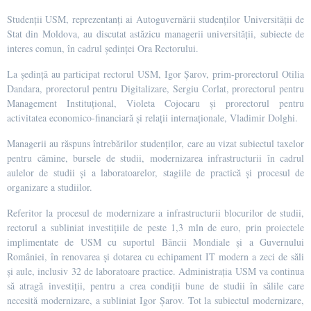
Studenții USM, reprezentanți ai Autoguvernării studenților Universității de
Stat din Moldova, au discutat astăzicu managerii universității, subiecte de
interes comun, în cadrul ședinței Ora Rectorului.
La ședință au participat rectorul USM, Igor Șarov, prim-prorectorul Otilia
Dandara, prorectorul pentru Digitalizare, Sergiu Corlat, prorectorul pentru
Management Instituțional, Violeta Cojocaru și prorectorul pentru
activitatea economico-financiară și relaţii internaţionale, Vladimir Dolghi.
Managerii au răspuns întrebărilor studenților, care au vizat subiectul taxelor
pentru cămine, bursele de studii, modernizarea infrastructurii în cadrul
aulelor de studii și a laboratoarelor, stagiile de practică și procesul de
organizare a studiilor.
Referitor la procesul de modernizare a infrastructurii blocurilor de studii,
rectorul a subliniat investițiile de peste 1,3 mln de euro, prin proiectele
implimentate de USM cu suportul Băncii Mondiale și a Guvernului
României, în renovarea și dotarea cu echipament IT modern a zeci de săli
și aule, inclusiv 32 de laboratoare practice. Administrația USM va continua
să atragă investiții, pentru a crea condiții bune de studii în sălile care
necesită modernizare, a subliniat Igor Șarov. Tot la subiectul modernizare,