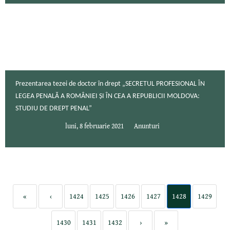
Prezentarea tezei de doctor în drept „SECRETUL PROFESIONAL ÎN
LEGEA PENALĂ A ROMÂNIEI ȘI ÎN CEA A REPUBLICII MOLDOVA:
STUDIU DE DREPT PENAL”
luni, 8 februarie 2021
Anunturi
«
‹
1424
1425
1426
1427
1428
1429
1430
1431
1432
›
»