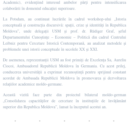
Academic), evidențiind interesul ambelor părți pentru intensificarea
colaborării în domeniul educației superioare.
La Potsdam, au continuat lucrările în cadrul workshop-ului „Istoria
conceptuală și construcția discursivă: spații, crize și identități în Republica
Moldova”, unde delegații USM și prof. dr. Rüdiger Graf, șeful
Departamentului Cunoștințe – Economie – Politică din cadrul Centrului
Leibniz pentru Cercetare Istorică Contemporană, au analizat metodele și
problemele unei istorii conceptuale în secolele XX și XXI.
De asemenea, reprezentanții USM au fost primiți de Excelența Sa, Aureliu
Ciocoi, Ambasadorul Republicii Moldova în Germania. Cu acest prilej,
conducerea universității a exprimat recunoștință pentru sprijinul constant
acordat de Ambasada Republicii Moldova în promovarea și dezvoltarea
relațiilor academice moldo-germane.
Această vizită face parte din proiectul bilateral moldo-german
„Consolidarea capacităților de cercetare în instituțiile de învățământ
superior din Republica Moldova”, lansat la începutul acestui an.