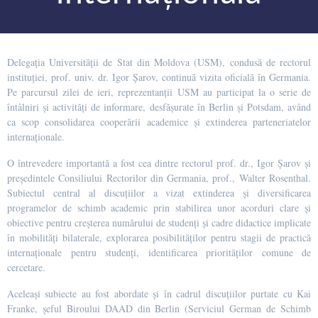
Delegația Universității de Stat din Moldova (USM), condusă de rectorul
instituției, prof. univ. dr. Igor Șarov, continuă vizita oficială în Germania.
Pe parcursul zilei de ieri, reprezentanții USM au participat la o serie de
întâlniri și activități de informare, desfășurate în Berlin și Potsdam, având
ca scop consolidarea cooperării academice și extinderea parteneriatelor
internaționale.
O întrevedere importantă a fost cea dintre rectorul prof. dr., Igor Șarov și
președintele Consiliului Rectorilor din Germania, prof., Walter Rosenthal.
Subiectul central al discuțiilor a vizat extinderea și diversificarea
programelor de schimb academic prin stabilirea unor acorduri clare și
obiective pentru creșterea numărului de studenți și cadre didactice implicate
în mobilități bilaterale, explorarea posibilităților pentru stagii de practică
internaționale pentru studenți, identificarea priorităților comune de
cercetare.
Aceleași subiecte au fost abordate și în cadrul discuțiilor purtate cu Kai
Franke, șeful Biroului DAAD din Berlin (Serviciul German de Schimb