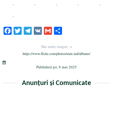
Fa
T
Te
V
G
Pa
ce
wi
le
K
m
rt
bo
tte
gr
ail
aj
Mai multe imagini →
ok
r
a
ea
https://www.flickr.com/photos/usm-md/albums/
m
ză
Published
joi, 8 mai 2025
Anunțuri și Comunicate