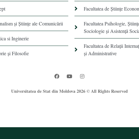
ept
Facultatea de Științe Econo
rnalism şi Ştiinţe ale Comunicării
Facultatea Psihologie, Ştiinţ
Sociologie și Asistență Soci
ica si Inginerie
Facultatea de Relaţii Internaţ
orie şi Filosofie
şi Administrative
Universitatea de Stat din Moldova 2026 © All Rights Reserved