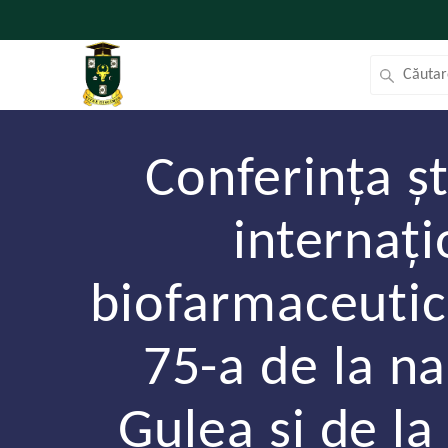
Conferința șt
internați
biofarmaceutică
75-a de la n
Gulea și de la