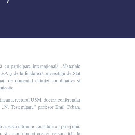
 cu participare internațională „Materiale
EA și de la fondarea Universității de Stat
onați de domeniul chimiei coordinative și
micotic.
hineanu, rectorul USM, doctor, conferențiar
ie „N. Testemițanu” profesor Emil Ceban,
această întrunire constituie un prilej unic
 și a contribuţiei acestei personalităţi la