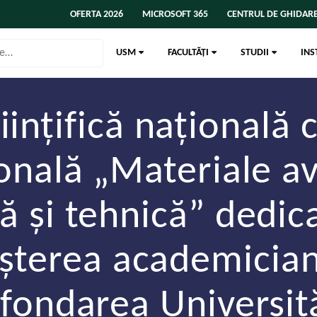
OFERTA 2026
MICROSOFT 365
CENTRUL DE GHIDARE
USM
FACULTĂȚI
STUDII
INS
iințifică națională 
onală „Materiale a
 și tehnică” dedica
așterea academician
 fondarea Universită