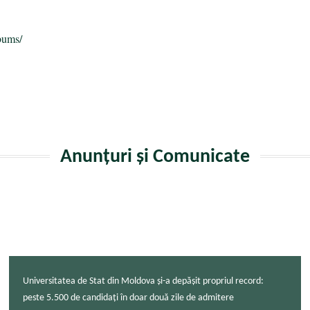
bums/
Anunțuri și Comunicate
Universitatea de Stat din Moldova și-a depășit propriul record:
peste 5.500 de candidați în doar două zile de admitere