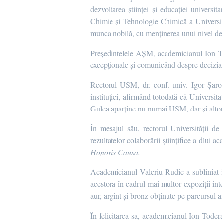
dezvoltarea ştiinţei şi educaţiei universi
Chimie și Tehnologie Chimică a Universităț
munca nobilă, cu menținerea unui nivel de ca
Președintelele AȘM, academicianul Ion Tigh
excepționale și comunicând despre decizia 
Rectorul USM, dr. conf. univ. Igor Șaro
instituției, afirmând totodată că Universi
Gulea aparține nu numai USM, dar și altor mu
În mesajul său, rectorul Universității 
rezultatelor colaborării științifice a dlui
Honoris Causa.
Academicianul Valeriu Rudic a subliniat în 
acestora în cadrul mai multor expoziții int
aur, argint și bronz obținute pe parcursul ani
În felicitarea sa, academicianul Ion Todera