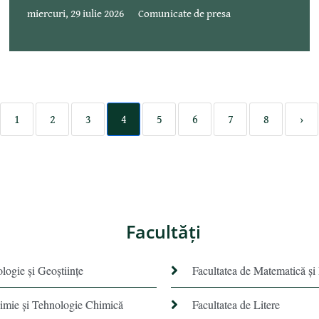
miercuri, 29 iulie 2026
Comunicate de presa
1
2
3
4
5
6
7
8
›
Facultăţi
ologie și Geoștiințe
Facultatea de Matematică şi
himie şi Tehnologie Chimică
Facultatea de Litere