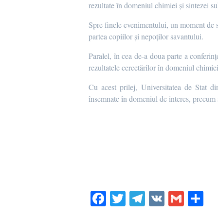
rezultate în domeniul chimiei și sintezei su
Spre finele evenimentului, un moment de sin
partea copiilor și nepoților savantului.
Paralel, în cea de-a doua parte a conferinț
rezultatele cercetărilor în domeniul chimiei
Cu acest prilej, Universitatea de Stat d
însemnate în domeniul de interes, precum și 
Fa
T
Te
V
G
P
ce
wi
le
K
m
rt