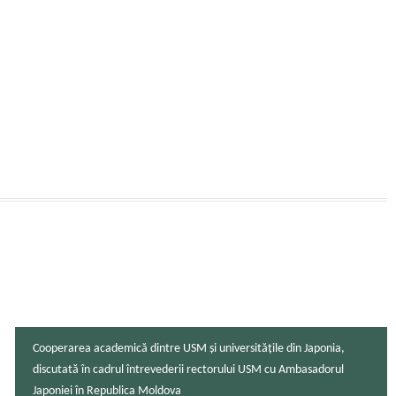
Cooperarea academică dintre USM și universitățile din Japonia,
discutată în cadrul întrevederii rectorului USM cu Ambasadorul
Japoniei în Republica Moldova