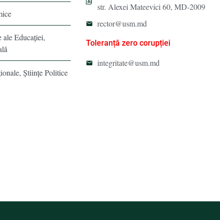
str. Alexei Mateevici 60, MD-2009
mice
rector@usm.md
e ale Educaţiei,
Toleranță zero corupției
ală
integritate@usm.md
ionale, Ştiinţe Politice