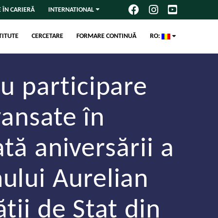
 ÎN CARIERĂ
INTERNATIONAL
TITUTE
CERCETARE
FORMARE CONTINUĂ
RO:
cu participare
vansate în
tă aniversării a
ului Aurelian
ții de Stat din