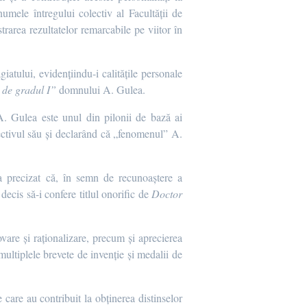
numele întregului colectiv al Facultății de
rarea rezultatelor remarcabile pe viitor în
atului, evidențiindu-i calitățile personale
 de gradul I”
domnului A. Gulea.
. Gulea este unul din pilonii de bază ai
lectivul său și declarând că „fenomenul” A.
a precizat că, în semn de recunoaștere a
decis să-i confere titlul onorific de
Doctor
ovare și raționalizare, precum și aprecierea
multiplele brevete de invenție și medalii de
 care au contribuit la obținerea distinselor