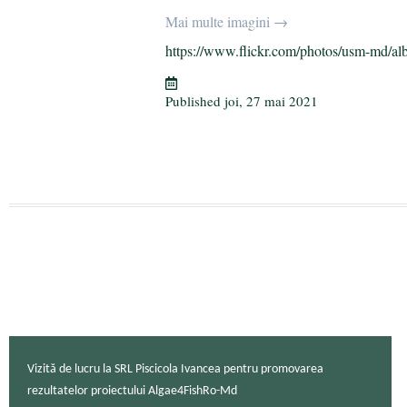
bo
tte
gr
ail
aj
Mai multe imagini →
ok
r
a
ea
https://www.flickr.com/photos/usm-md/al
m
ză
Published
joi, 27 mai 2021
Vizită de lucru la SRL Piscicola Ivancea pentru promovarea
rezultatelor proiectului Algae4FishRo-Md