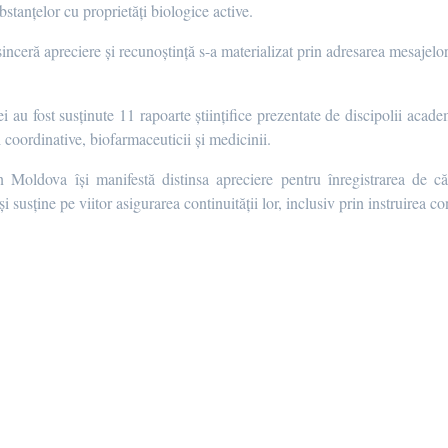
bstanțelor cu proprietăți biologice active.
ceră apreciere și recunoștință s-a materializat prin adresarea mesajelor
ei au fost susținute 11 rapoarte științifice prezentate de discipolii acad
 coordinative, biofarmaceuticii și medicinii.
in Moldova își manifestă distinsa apreciere pentru înregistrarea de c
susține pe viitor asigurarea continuității lor, inclusiv prin instruirea con
a