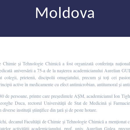
Moldova
e Chimie și Tehnologie Chimică a fost organizată conferința națională
dedicată aniversării a 75-a de la nașterea academicianului Aurelian GUL
 colegii, prietenii, discipolii omagiatului, precum și toți cei pasi
incipii active în medicamente cu efect antimicrobian, antitumoral și anti
te 80 de persoane, printre care președintele AȘM, academicianul Ion Tig
heorghe Duca, rectorul Universității de Stat de Medicină și Farmac
diverse instituții științifice din țară și de peste hotare.
chi, decanul Facultății de Chimie și Tehnologie Chimică a menționat că 
tatelor activității academicianului, prof. univ. Aurelian Gulea, precum