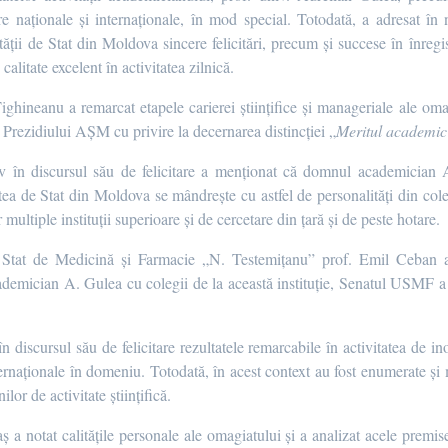
tare naționale și internaționale, în mod special. Totodată, a adresat în 
ii de Stat din Moldova sincere felicitări, precum și succese în înregist
litate excelent în activitatea zilnică.
ineanu a remarcat etapele carierei științifice și manageriale ale omagi
Prezidiului AȘM cu privire la decernarea distincției „
Meritul academic
v în discursul său de felicitare a menționat că domnul academician A
tatea de Stat din Moldova se mândrește cu astfel de personalități din co
ltiple instituții superioare și de cercetare din țară și de peste hotare.
de Stat de Medicină și Farmacie „N. Testemițanu” prof. Emil Ceban 
 academician A. Gulea cu colegii de la această instituție, Senatul USMF a 
discursul său de felicitare rezultatele remarcabile în activitatea de in
ernaționale în domeniu. Totodată, în acest context au fost enumerate și 
lor de activitate științifică.
ș a notat calitățile personale ale omagiatului și a analizat acele premise