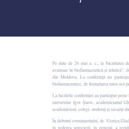
Pe data de 26 mai a. c., la Facultatea d
avansate în biofarmaceutică și tehnică”, 
din Moldova. La conferință au participat
biofarmaceutice, de formularea unor noi pr
La lucrările conferinței au participat pes
universitar Igor Șarov, academicianul G
academicieni, colegi, studenți și savanți din 
În debutul evenimentului, dr. Viorica Glad
în vederea aprecierii, în general, a rezul