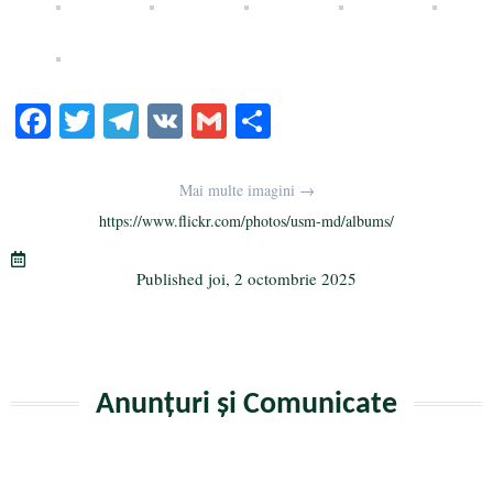
Fa
T
Te
V
G
Pa
ce
wi
le
K
m
rt
bo
tte
gr
ail
aj
Mai multe imagini →
ok
r
a
ea
https://www.flickr.com/photos/usm-md/albums/
m
ză
Published
joi, 2 octombrie 2025
Anunțuri și Comunicate