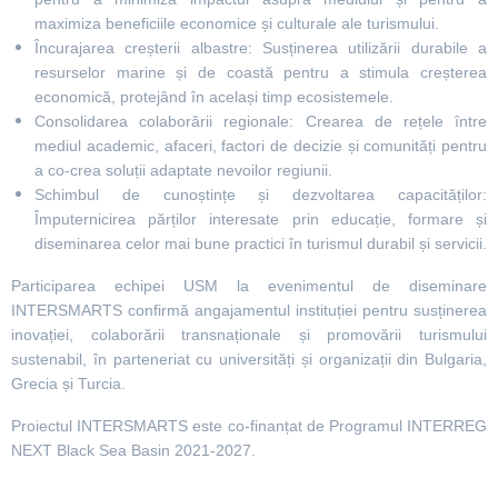
maximiza beneficiile economice și culturale ale turismului.
Încurajarea creșterii albastre: Susținerea utilizării durabile a
resurselor marine și de coastă pentru a stimula creșterea
economică, protejând în același timp ecosistemele.
Consolidarea colaborării regionale: Crearea de rețele între
mediul academic, afaceri, factori de decizie și comunități pentru
a co-crea soluții adaptate nevoilor regiunii.
Schimbul de cunoștințe și dezvoltarea capacităților:
Împuternicirea părților interesate prin educație, formare și
diseminarea celor mai bune practici în turismul durabil și servicii.
Participarea echipei USM la evenimentul de diseminare
INTERSMARTS confirmă angajamentul instituției pentru susținerea
inovației, colaborării transnaționale și promovării turismului
sustenabil, în parteneriat cu universități și organizații din Bulgaria,
Grecia și Turcia.
Proiectul INTERSMARTS este co-finanțat de Programul INTERREG
NEXT Black Sea Basin 2021-2027.