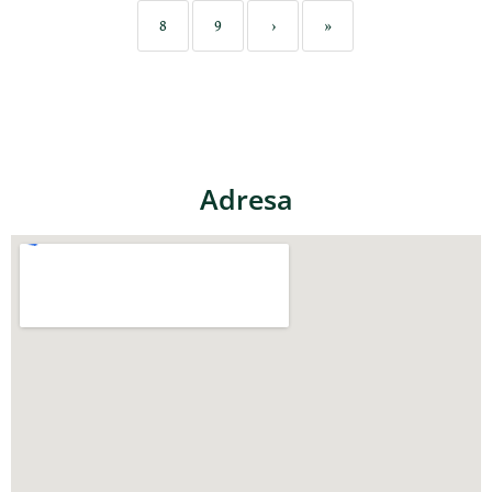
8
9
›
»
Adresa