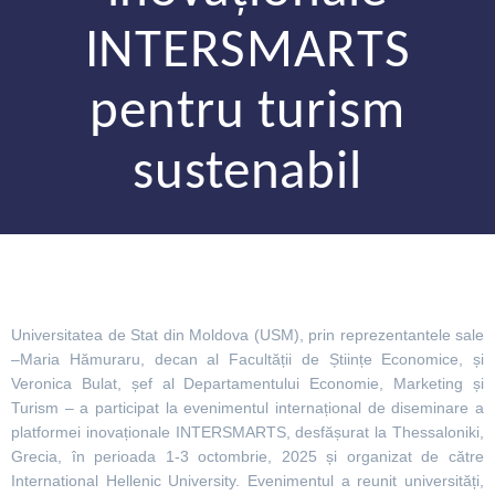
INTERSMARTS
pentru turism
sustenabil
Universitatea de Stat din Moldova (USM), prin reprezentantele sale
–Maria Hămuraru, decan al Facultății de Științe Economice, și
Veronica Bulat, șef al Departamentului Economie, Marketing și
Turism – a participat la evenimentul internațional de diseminare a
platformei inovaționale INTERSMARTS, desfășurat la Thessaloniki,
Grecia, în perioada 1-3 octombrie, 2025 și organizat de către
International Hellenic University. Evenimentul a reunit universități,