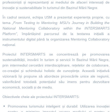
profesioniști și reprezentanți ai mediului de afaceri interesați de
inovație și sustenabilitate în turismul din Bazinul Mării Negre.
În cadrul sesiunii, echipa USM a prezentat experiența proprie, cu
tema
„From Testing to Mentoring: MSU’s Journey in Building the
National Mentoring Collaboratory within the INTERSMARTS
Platform”
, împărtășind parcursul de la testarea inițială a
instrumentului digital până la organizarea Mentoring Collaboratory
național.
Proiectul INTERSMARTS se concentrează pe promovarea
sustenabilității, inovării în turism și servicii în Bazinul Mării Negre,
prin intermediul cercetării interdisciplinare, rețelelor de colaborare,
co-creației și schimbului holistic de cunoștințe. Această inițiativă
vizionară își propune să abordeze provocările unice ale regiunii,
valorificând totodată potențialul său imens pentru dezvoltare
economică, socială și de mediu.
Obiectivele cheie ale proiectului INTERSMARTS:
Promovarea turismului inteligent și durabil: Utilizarea inovației
pentru a minimiza impactul asupra mediului și pentru a