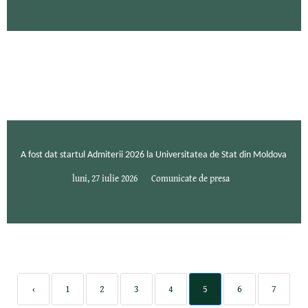
A fost dat startul Admiterii 2026 la Universitatea de Stat din Moldova
luni, 27 iulie 2026
Comunicate de presa
‹
1
2
3
4
5
6
7