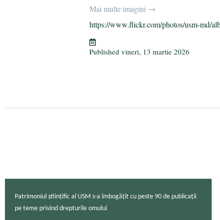
bo
tte
gr
ail
aj
Mai multe imagini →
ok
r
a
ea
https://www.flickr.com/photos/usm-md/al
m
ză
Published
vineri, 13 martie 2026
Patrimoniul științific al USM s-a îmbogățit cu peste 90 de publicații
pe teme privind drepturile omului