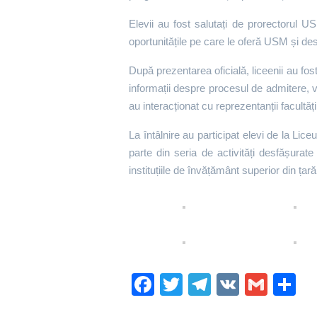
Elevii au fost salutați de prorectorul U
oportunitățile pe care le oferă USM și desp
După prezentarea oficială, liceenii au fos
informații despre procesul de admitere, vi
au interacționat cu reprezentanții facultăți
La întâlnire au participat elevi de la Lic
parte din seria de activități desfășurat
instituțiile de învățământ superior din țară
Fa
T
Te
V
G
P
ce
wi
le
K
m
rt