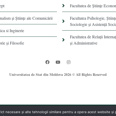
ept
Facultatea de Științe Econo
rnalism şi Ştiinţe ale Comunicării
Facultatea Psihologie, Ştiinţ
Sociologie și Asistență Soci
ica si Inginerie
Facultatea de Relaţii Internaţ
orie şi Filosofie
şi Administrative
Universitatea de Stat din Moldova 2026 © All Rights Reserved
t necesare și alte tehnologii similare pentru a opera acest website și pe