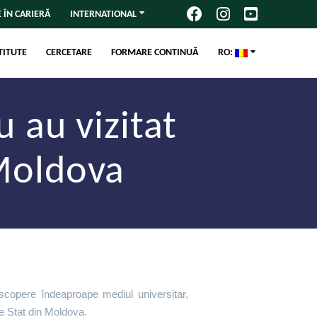
 ÎN CARIERĂ
INTERNATIONAL
TITUTE
CERCETARE
FORMARE CONTINUĂ
RO:
u au vizitat
 Moldova
escopere îndeaproape mediul universitar,
de Stat din Moldova.