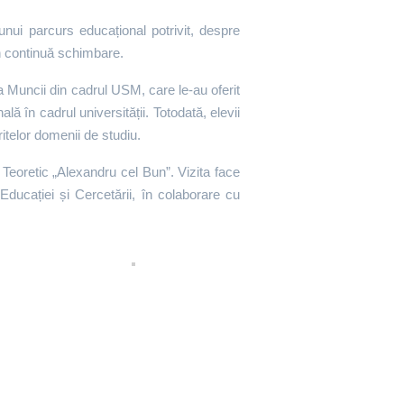
unui parcurs educațional potrivit, despre
 în continuă schimbare.
ța Muncii din cadrul USM, care le-au oferit
ă în cadrul universității. Totodată, elevii
ritelor domenii de studiu.
l Teoretic „Alexandru cel Bun”. Vizita face
Educației și Cercetării, în colaborare cu