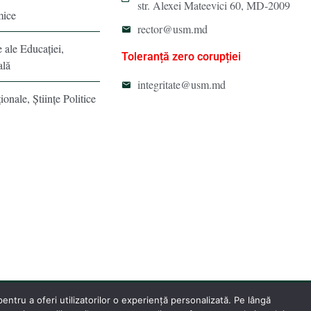
str. Alexei Mateevici 60, MD-2009
mice
rector@usm.md
e ale Educaţiei,
Toleranță zero corupției
ală
integritate@usm.md
ionale, Ştiinţe Politice
ntru a oferi utilizatorilor o experiență personalizată. Pe lângă