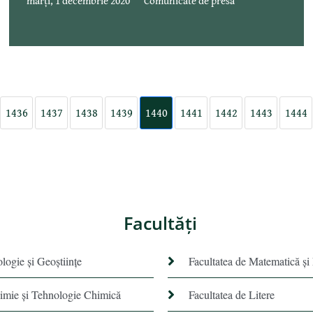
marți, 1 decembrie 2020
Comunicate de presa
1436
1437
1438
1439
1440
1441
1442
1443
1444
Facultăţi
ologie și Geoștiințe
Facultatea de Matematică şi
himie şi Tehnologie Chimică
Facultatea de Litere