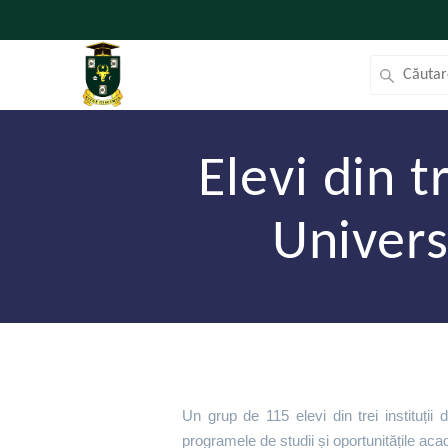
Elevi din t
Univers
Un grup de 115 elevi din trei instituți
programele de studii și oportunitățile ac