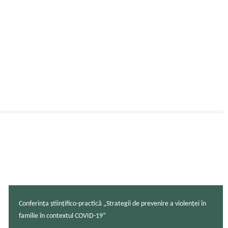
Conferința ştiinţifico-practică „Strategii de prevenire a violenței în
familie în contextul COVID-19”