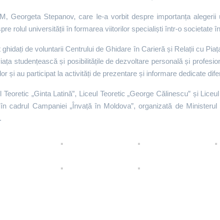
SM, Georgeta Stepanov, care le-a vorbit despre importanța alegerii 
re rolul universității în formarea viitorilor specialiști într-o societate
t ghidați de voluntarii Centrului de Ghidare în Carieră și Relații cu Pia
ața studențească și posibilitățile de dezvoltare personală și profesional
lor și au participat la activități de prezentare și informare dedicate dife
eul Teoretic „Ginta Latină”, Liceul Teoretic „George Călinescu” și Liceu
e în cadrul Campaniei „Învață în Moldova”, organizată de Ministerul 
.
a