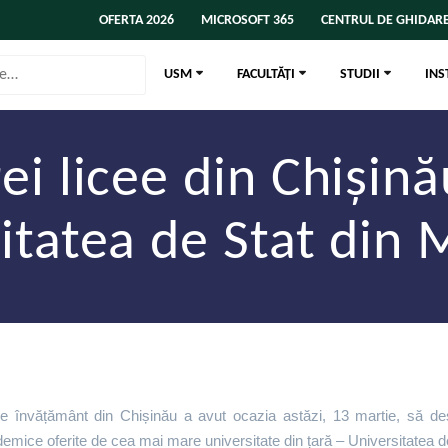
OFERTA 2026
MICROSOFT 365
CENTRUL DE GHIDARE
USM
FACULTĂȚI
STUDII
INS
rei licee din Chișină
itatea de Stat din
i de învățământ din Chișinău a avut ocazia astăzi, 13 martie, să d
ademice oferite de cea mai mare universitate din țară – Universitatea 