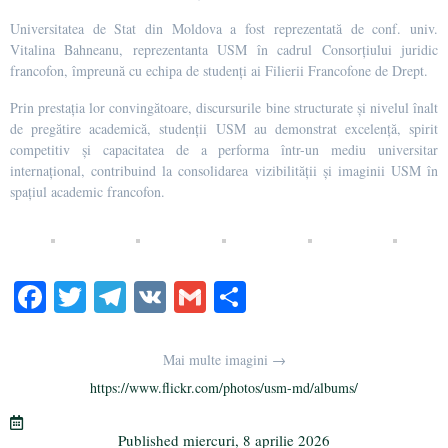
Universitatea de Stat din Moldova a fost reprezentată de conf. univ.
Vitalina Bahneanu, reprezentanta USM în cadrul Consorțiului juridic
francofon, împreună cu echipa de studenți ai Filierii Francofone de Drept.
Prin prestația lor convingătoare, discursurile bine structurate și nivelul înalt
de pregătire academică, studenții USM au demonstrat excelență, spirit
competitiv și capacitatea de a performa într-un mediu universitar
internațional, contribuind la consolidarea vizibilității și imaginii USM în
spațiul academic francofon.
Fa
T
Te
V
G
Pa
ce
wi
le
K
m
rt
bo
tte
gr
ail
aj
Mai multe imagini →
ok
r
a
ea
https://www.flickr.com/photos/usm-md/albums/
m
ză
Published
miercuri, 8 aprilie 2026