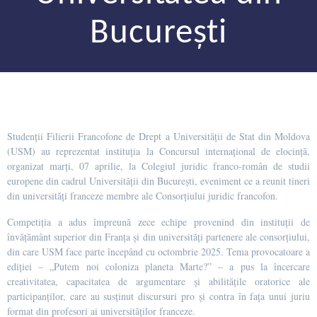
București
Studenții Filierii Francofone de Drept a Universității de Stat din Moldova
(USM) au reprezentat instituția la Concursul internațional de elocință,
organizat marți, 07 aprilie, la Colegiul juridic franco-român de studii
europene din cadrul Universității din București, eveniment ce a reunit tineri
din universități franceze membre ale Consorțiului juridic francofon.
Competiția a adus împreună zece echipe provenind din instituții de
învățământ superior din Franța și din universități partenere ale consorțiului,
din care USM face parte începând cu octombrie 2025. Tema provocatoare a
ediției – „Putem noi coloniza planeta Marte?” – a pus la încercare
creativitatea, capacitatea de argumentare și abilitățile oratorice ale
participanților, care au susținut discursuri pro și contra în fața unui juriu
format din profesori ai universităților franceze.