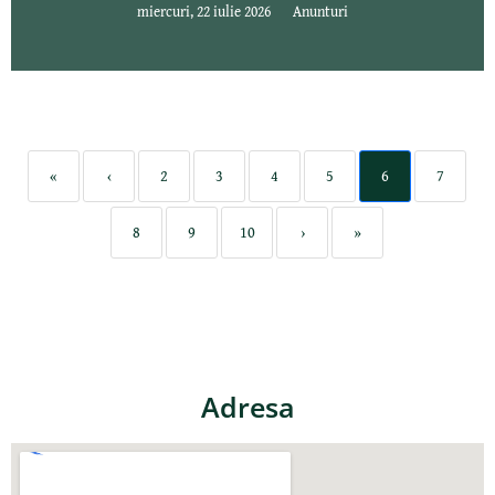
miercuri, 22 iulie 2026
Anunturi
«
‹
2
3
4
5
6
7
8
9
10
›
»
Adresa