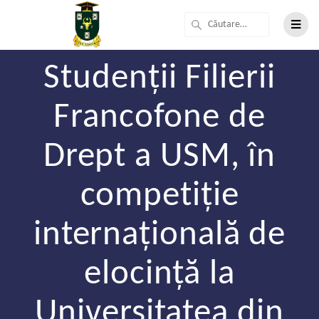
Studenții Filierii
Francofone de
Drept a USM, în
competiție
internațională de
elocință la
Universitatea din