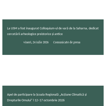
La USM a fost inaugurat Colloquium-ul de vară de la Saharna, dedicat
cercetării arheologice preistorice și antice
vineri, 24 iulie 2026
Comunicate de presa
Apel de participare la Școala Regională „Acțiune Climatică și
Drepturile Omului” l 12–17 octombrie 2026