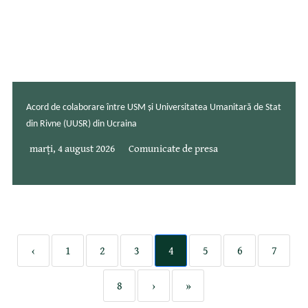
Acord de colaborare între USM și Universitatea Umanitară de Stat
din Rivne (UUSR) din Ucraina
marți, 4 august 2026
Comunicate de presa
‹
1
2
3
4
5
6
7
8
›
»