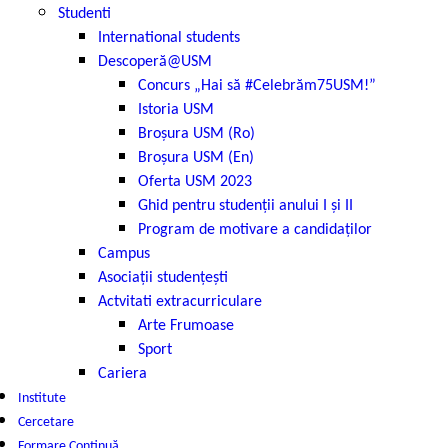
Studenti
International students
Descoperă@USM
Concurs „Hai să #Celebrăm75USM!”
Istoria USM
Broșura USM (Ro)
Broșura USM (En)
Oferta USM 2023
Ghid pentru studenții anului I și II
Program de motivare a candidaților
Campus
Asociații studențești
Actvitati extracurriculare
Arte Frumoase
Sport
Cariera
Institute
Cercetare
Formare Continuă