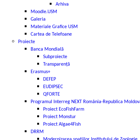
Arhiva
Moodle.USM
Galeria
Materiale Grafice USM
Cartea de Telefoane
Proiecte
Banca Mondială
Subproiecte
Transparență
Erasmus+
DEFEP
EUDIPSEC
QFORTE
Programul Interreg NEXT România-Republica Moldov
Proiect EcoFishFarm
Proiect Monstur
Proiect Algae4Fish
DRRM
Modernizarea spațiilor Institutului de Zoologie