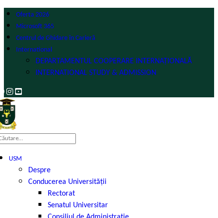
Oferta 2026
Microsoft 365
Centrul de Ghidare în Carieră
International
DEPARTAMENTUL COOPERARE INTERNAȚIONALĂ
INTERNATIONAL STUDY & ADMISSION
USM
Despre
Conducerea Universității
Rectorat
Senatul Universitar
Consiliul de Administrație