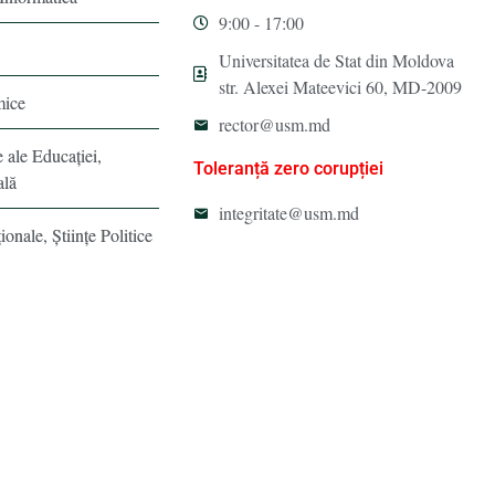
9:00 - 17:00
Universitatea de Stat din Moldova
str. Alexei Mateevici 60, MD-2009
mice
rector@usm.md
e ale Educaţiei,
Toleranță zero corupției
ală
integritate@usm.md
ionale, Ştiinţe Politice