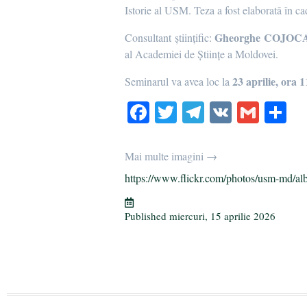
Istorie al USM. Teza a fost elaborată în 
Gheorghe COJOC
Consultant științific:
al Academiei de Științe a Moldovei.
23 aprilie, ora 
Seminarul va avea loc la
Fa
T
Te
V
G
P
ce
wi
le
K
m
rt
bo
tte
gr
ail
aj
Mai multe imagini →
ok
r
a
ea
https://www.flickr.com/photos/usm-md/al
m
ză
Published
miercuri, 15 aprilie 2026