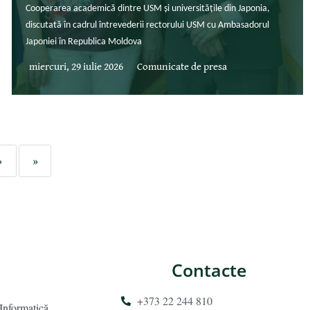
Cooperarea academică dintre USM și universitățile din Japonia,
discutată în cadrul întrevederii rectorului USM cu Ambasadorul
Japoniei în Republica Moldova
miercuri, 29 iulie 2026
Comunicate de presa
›
»
Contacte
+373 22 244 810
 Informatică