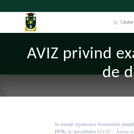
AVIZ privind e
de d
Se anunță organizarea Seminarului științif
,
1878)
la specialitatea
611.02 – Istoria r