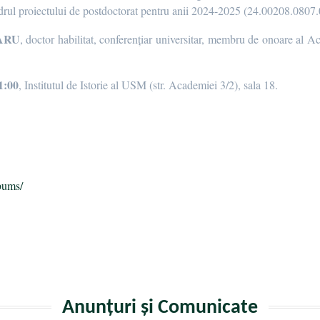
cadrul proiectului de postdoctorat pentru anii 2024-2025 (24.00208.0807
ARU
, doctor habilitat, conferențiar universitar, membru de onoare a
11:00
, Institutul de Istorie al USM (str. Academiei 3/2), sala 18.
a
bums/
Anunțuri și Comunicate