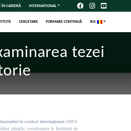
 ÎN CARIERĂ
INTERNATIONAL
TITUTE
CERCETARE
FORMARE CONTINUĂ
RO:
xaminarea tezei
torie
sarabiei în context internațional (1853-
or științific coordonator la Institutul de