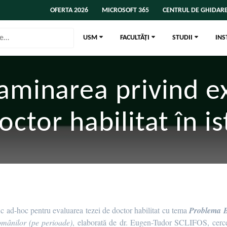
OFERTA 2026
MICROSOFT 365
CENTRUL DE GHIDARE
USM
FACULTĂȚI
STUDII
INS
xaminarea privind e
octor habilitat în is
ic ad-hoc pentru evaluarea tezei de doctor habilitat cu tema
Problema Ba
omânilor (pe perioade)
, elaborată de dr. Eugen-Tudor SCLIFOS, cercetăt