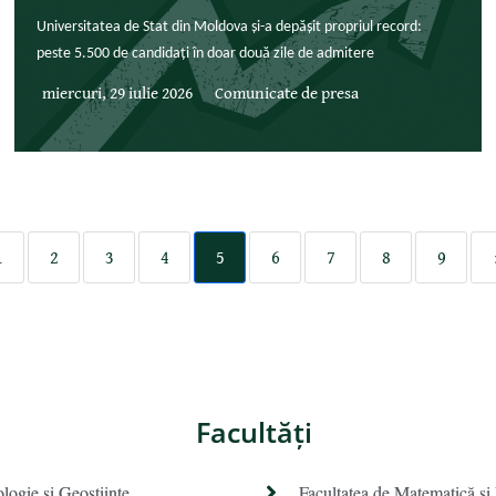
Universitatea de Stat din Moldova și-a depășit propriul record:
peste 5.500 de candidați în doar două zile de admitere
miercuri, 29 iulie 2026
Comunicate de presa
1
2
3
4
5
6
7
8
9
Facultăţi
ologie și Geoștiințe
Facultatea de Matematică şi