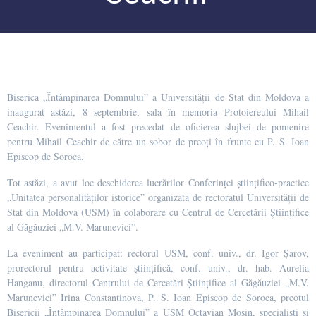
Biserica „Întâmpinarea Domnului” a Universității de Stat din Moldova a
inaugurat astăzi, 8 septembrie, sala în memoria Protoiereului Mihail
Ceachir. Evenimentul a fost precedat de oficierea slujbei de pomenire
pentru Mihail Ceachir de către un sobor de preoți în frunte cu P. S. Ioan
Episcop de Soroca.
Tot astăzi, a avut loc deschiderea lucrărilor Conferinței științifico-practice
„Unitatea personalităților istorice” organizată de rectoratul Universității de
Stat din Moldova (USM) în colaborare cu Centrul de Cercetării Științifice
al Găgăuziei „M.V. Marunevici”.
La eveniment au participat: rectorul USM, conf. univ., dr. Igor Șarov,
prorectorul pentru activitate științifică, conf. univ., dr. hab. Aurelia
Hanganu, directorul Centrului de Cercetări Științifice al Găgăuziei „M.V.
Marunevici” Irina Constantinova, P. S. Ioan Episcop de Soroca, preotul
Bisericii „Întâmpinarea Domnului” a USM Octavian Moșin, specialiști și