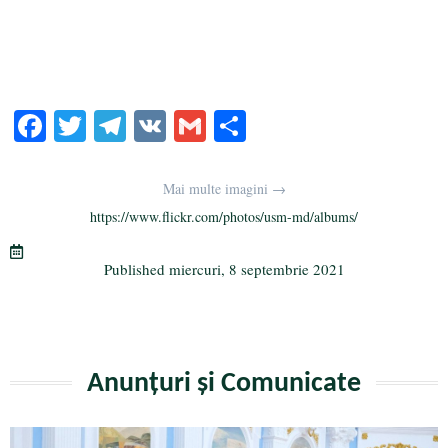
Fa
T
Te
V
G
Pa
ce
wi
le
K
m
rt
bo
tte
gr
ail
aj
Mai multe imagini →
ok
r
a
ea
https://www.flickr.com/photos/usm-md/albums/
m
ză
Published
miercuri, 8 septembrie 2021
Anunțuri și Comunicate