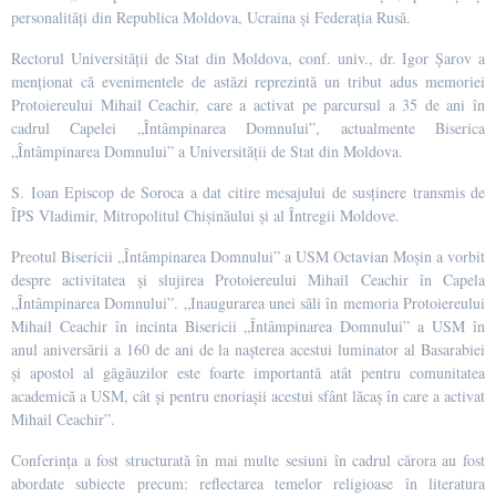
personalități din Republica Moldova, Ucraina și Federația Rusă.
Rectorul Universității de Stat din Moldova, conf. univ., dr. Igor Șarov a
menționat că evenimentele de astăzi reprezintă un tribut adus memoriei
Protoiereului Mihail Ceachir, care a activat pe parcursul a 35 de ani în
cadrul Capelei „Întâmpinarea Domnului”, actualmente Biserica
„Întâmpinarea Domnului” a Universității de Stat din Moldova.
S. Ioan Episcop de Soroca a dat citire mesajului de susținere transmis de
ÎPS Vladimir, Mitropolitul Chișinăului și al Întregii Moldove.
Preotul Bisericii „Întâmpinarea Domnului” a USM Octavian Moșin a vorbit
despre activitatea și slujirea Protoiereului Mihail Ceachir în Capela
„Întâmpinarea Domnului”. „Inaugurarea unei săli în memoria Protoiereului
Mihail Ceachir în incinta Bisericii „Întâmpinarea Domnului” a USM în
anul aniversării a 160 de ani de la nașterea acestui luminator al Basarabiei
și apostol al găgăuzilor este foarte importantă atât pentru comunitatea
academică a USM, cât și pentru enoriașii acestui sfânt lăcaș în care a activat
Mihail Ceachir”.
Conferința a fost structurată în mai multe sesiuni în cadrul cărora au fost
abordate subiecte precum: reflectarea temelor religioase în literatura