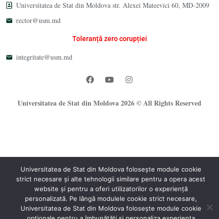
Universitatea de Stat din Moldova str. Alexei Mateevici 60, MD-2009
rector@usm.md
Toleranță zero corupției
integritate@usm.md
Universitatea de Stat din Moldova 2026 © All Rights Reserved
Universitatea de Stat din Moldova folosește module cookie
strict necesare și alte tehnologii similare pentru a opera acest
®
website și pentru a oferi utilizatorilor o experiență
Oficiul Programare Web al USM
personalizată. Pe lângă modulele cookie strict necesare,
Universitatea de Stat din Moldova folosește module cookie
opționale pentru a îmbunătăți și personaliza experiența