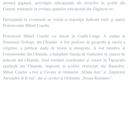
artistică găgăuză; activitățile educaționale ale clericilor în școlile din
Comrat; tendințele în evoluția spațiului educațional din Găgăuzia etc.
Participanții la eveniment au vizitat și expoziția dedicată vieții și operei
Protoiereului Mihail Ceachir.
Protoiereul Mihail Ceachir s-a născut în Ceadîr-Lunga. A studiat la
Seminarul Teologic din Chișinău. A fost profesor de geografie și istorie a
religiilor; a publicat studii de istorie și etnografie. A fost membru al
Consistoriului din Chișinău, a îndeplinit funcția de traducător în camera de
judecată din Chișinău, fiind totodată coordonator și cenzor în Tipografia
eparhială din Chișinău, inspector al școlilor bisericești din Basarabia.
Mihail Ceachir a fost și Cavaler al Ordinelor „Sfânta Ana” și „Împăratul
Alexandru al II-lea”, dar și cavaler al Ordinului „Steaua României”.