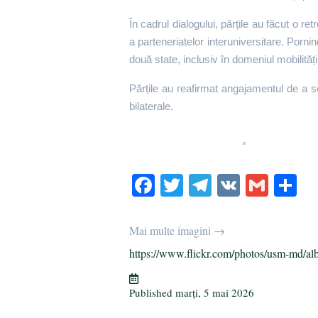
În cadrul dialogului, părțile au făcut o r
a parteneriatelor interuniversitare. Porni
două state, inclusiv în domeniul mobilită
Părțile au reafirmat angajamentul de a se 
bilaterale.
Fa
T
Te
V
G
P
ce
wi
le
K
m
rt
bo
tte
gr
ail
aj
Mai multe imagini →
ok
r
a
ea
https://www.flickr.com/photos/usm-md/al
m
ză
Published
marți, 5 mai 2026