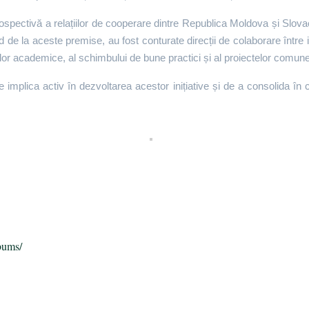
etrospectivă a relațiilor de cooperare dintre Republica Moldova și Slovac
nd de la aceste premise, au fost conturate direcții de colaborare între i
ților academice, al schimbului de bune practici și al proiectelor comun
implica activ în dezvoltarea acestor inițiative și de a consolida în co
a
bums/