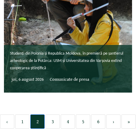
Studenți din Polonia și Republica Moldova, în premieră pe șantierul
arheologic de la Potârca: USM și Universitatea din Varșovia extind
cooperarea științifică
joi, 6 august 2026
Comunicate de presa
‹
1
2
3
4
5
6
›
»