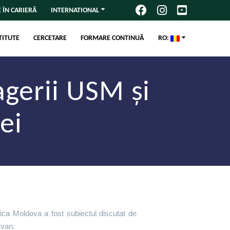
 ÎN CARIERĂ
INTERNATIONAL
TITUTE
CERCETARE
FORMARE CONTINUĂ
RO:
agerii USM și
ei
ica Moldova a fost subiectul discutat de
 Ivan.