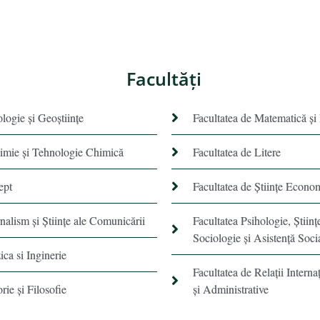
Facultăţi
ologie și Geoștiințe
Facultatea de Matematică şi
himie şi Tehnologie Chimică
Facultatea de Litere
ept
Facultatea de Științe Econo
rnalism şi Ştiinţe ale Comunicării
Facultatea Psihologie, Ştiinţ
Sociologie și Asistență Soci
ica si Inginerie
Facultatea de Relaţii Internaţ
orie şi Filosofie
şi Administrative