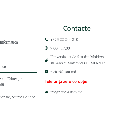
Contacte
+373 22 244 810
 Informatică
9:00 - 17:00
Universitatea de Stat din Moldova
str. Alexei Mateevici 60, MD-2009
mice
rector@usm.md
e ale Educaţiei,
Toleranță zero corupției
ală
integritate@usm.md
ionale, Ştiinţe Politice