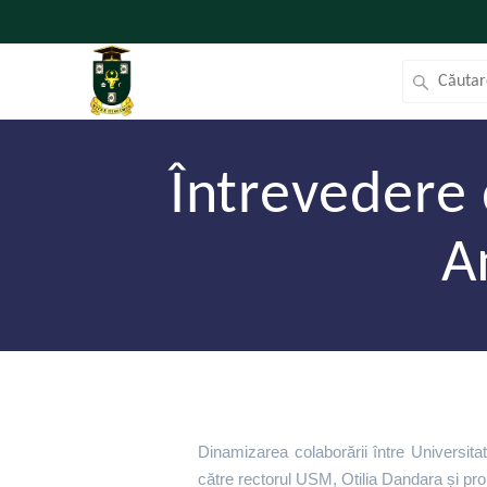
Întrevedere 
A
Dinamizarea colaborării între Universit
către rectorul USM, Otilia Dandara și pror