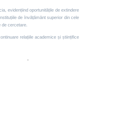
ia, evidențiind oportunitățile de extindere
nstituțiile de învățământ superior din cele
e de cercetare.
ntinuare relațiile academice și științifice