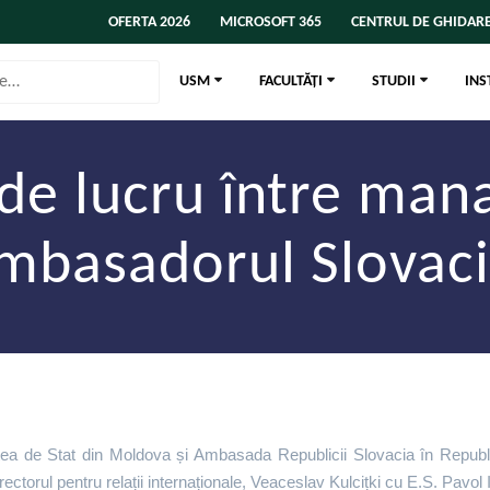
OFERTA 2026
MICROSOFT 365
CENTRUL DE GHIDARE
USM
FACULTĂȚI
STUDII
INS
de lucru între man
mbasadorul Slovaci
atea de Stat din Moldova și Ambasada Republicii Slovacia în Republ
ectorul pentru relații internaționale, Veaceslav Kulcițki cu E.S. Pavol