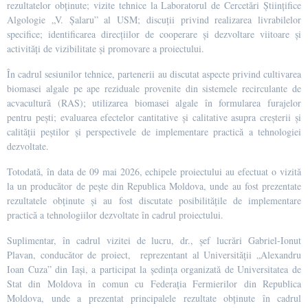
rezultatelor obținute; vizite tehnice la Laboratorul de Cercetări Științifice
Algologie „V. Șalaru” al USM; discuții privind realizarea livrabilelor
specifice; identificarea direcțiilor de cooperare și dezvoltare viitoare și
activități de vizibilitate și promovare a proiectului.
În cadrul sesiunilor tehnice, partenerii au discutat aspecte privind cultivarea
biomasei algale pe ape reziduale provenite din sistemele recirculante de
acvacultură (RAS); utilizarea biomasei algale în formularea furajelor
pentru pești; evaluarea efectelor cantitative și calitative asupra creșterii și
calității peștilor și perspectivele de implementare practică a tehnologiei
dezvoltate.
Totodată, în data de 09 mai 2026, echipele proiectului au efectuat o vizită
la un producător de pește din Republica Moldova, unde au fost prezentate
rezultatele obținute și au fost discutate posibilitățile de implementare
practică a tehnologiilor dezvoltate în cadrul proiectului.
Suplimentar, în cadrul vizitei de lucru, dr., șef lucrări Gabriel-Ionut
Plavan, conducător de proiect,
reprezentant al Universității „Alexandru
Ioan Cuza” din Iași, a participat la ședința organizată de Universitatea de
Stat din Moldova în comun cu Federația Fermierilor din Republica
Moldova, unde a prezentat principalele rezultate obținute în cadrul