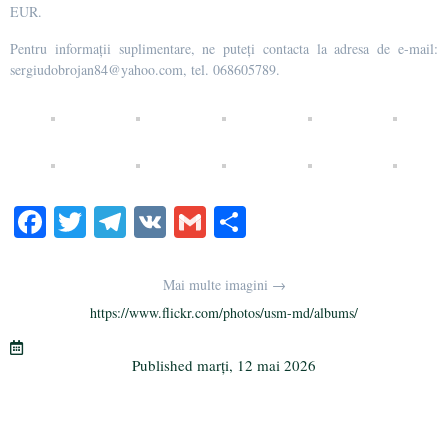
EUR.
Pentru informații suplimentare, ne puteți contacta la adresa de e-mail:
sergiudobrojan84@yahoo.com, tel. 068605789.
Fa
T
Te
V
G
Pa
ce
wi
le
K
m
rt
bo
tte
gr
ail
aj
Mai multe imagini →
ok
r
a
ea
https://www.flickr.com/photos/usm-md/albums/
m
ză
Published
marți, 12 mai 2026