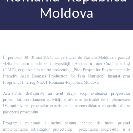
Moldova
În perioada 08–10 mai 2026, Universitatea de Stat din Moldova a găzduit
vizita de lucru a echipei Universității „Alexandru Ioan Cuza” din Iași
(UAIC), organizată în cadrul proiectului „Pilot Project for Environmentally
Friendly Algal Biomass Production for Fish Nutrition”
finanțat prin
Programul Interreg NEXT România–Republica Moldova.
Activitățile desfășurate au avut drept scop evaluarea progresului
proiectului, coordonarea activităților aferente perioadei de implementare
IV, optimizarea proceselor experimentale și consolidarea cooperării dintre
partenerii proiectului.
Programul reuniunii a inclus sesiuni tehnice de lucru privind
implementarea activităților proiectului;
prezentarea progresului și a