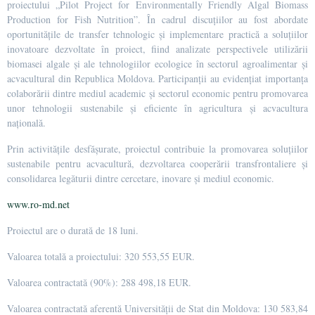
proiectului „Pilot Project for Environmentally Friendly Algal Biomass
Production for Fish Nutrition”. În cadrul discuțiilor au fost abordate
oportunitățile de transfer tehnologic și implementare practică a soluțiilor
inovatoare dezvoltate în proiect, fiind analizate perspectivele utilizării
biomasei algale și ale tehnologiilor ecologice în sectorul agroalimentar și
acvacultural din Republica Moldova. Participanții au evidențiat importanța
colaborării dintre mediul academic și sectorul economic pentru promovarea
unor tehnologii sustenabile și eficiente în agricultura și acvacultura
națională.
Prin activitățile desfășurate, proiectul contribuie la promovarea soluțiilor
sustenabile pentru acvacultură, dezvoltarea cooperării transfrontaliere și
consolidarea legăturii dintre cercetare, inovare și mediul economic.
www.ro-md.net
Proiectul are o durată de 18 luni.
Valoarea totală a proiectului: 320 553,55 EUR.
Valoarea contractată (90%): 288 498,18 EUR.
Valoarea contractată aferentă Universității de Stat din Moldova: 130 583,84