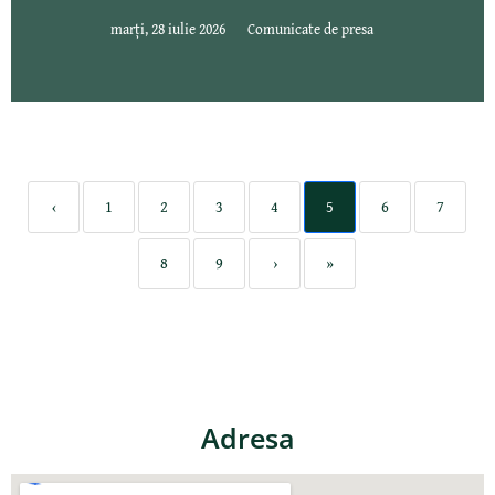
marți, 28 iulie 2026
Comunicate de presa
‹
1
2
3
4
5
6
7
8
9
›
»
Adresa