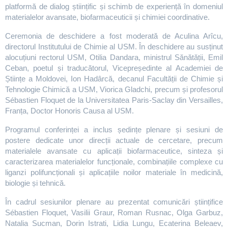
platformă de dialog științific și schimb de experiență în domeniul
materialelor avansate, biofarmaceuticii și chimiei coordinative.
Ceremonia de deschidere a fost moderată de Aculina Arîcu,
directorul Institutului de Chimie al USM. În deschidere au susținut
alocuțiuni rectorul USM, Otilia Dandara, ministrul Sănătății, Emil
Ceban, poetul și traducătorul, Vicepreședinte al Academiei de
Științe a Moldovei, Ion Hadârcă, decanul Facultății de Chimie și
Tehnologie Chimică a USM, Viorica Gladchi, precum și profesorul
Sébastien Floquet de la Universitatea Paris-Saclay din Versailles,
Franța, Doctor Honoris Causa al USM.
Programul conferinței a inclus ședințe plenare și sesiuni de
postere dedicate unor direcții actuale de cercetare, precum
materialele avansate cu aplicații biofarmaceutice, sinteza și
caracterizarea materialelor funcționale, combinațiile complexe cu
liganzi polifuncționali și aplicațiile noilor materiale în medicină,
biologie și tehnică.
În cadrul sesiunilor plenare au prezentat comunicări științifice
Sébastien Floquet, Vasilii Graur, Roman Rusnac, Olga Garbuz,
Natalia Sucman, Dorin Istrati, Lidia Lungu, Ecaterina Beleaev,