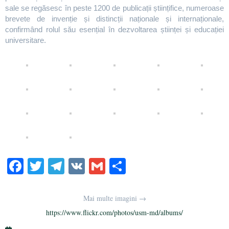
sale se regăsesc în peste 1200 de publicații științifice, numeroase
brevete de invenție și distincții naționale și internaționale,
confirmând rolul său esențial în dezvoltarea științei și educației
universitare.
Fa
T
Te
V
G
Pa
ce
wi
le
K
m
rt
bo
tte
gr
ail
aj
Mai multe imagini →
ok
r
a
ea
https://www.flickr.com/photos/usm-md/albums/