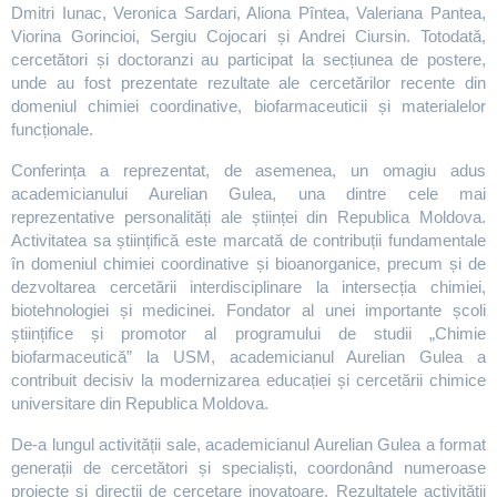
Dmitri Iunac, Veronica Sardari, Aliona Pîntea, Valeriana Pantea,
Viorina Gorincioi, Sergiu Cojocari și Andrei Ciursin. Totodată,
cercetători și doctoranzi au participat la secțiunea de postere,
unde au fost prezentate rezultate ale cercetărilor recente din
domeniul chimiei coordinative, biofarmaceuticii și materialelor
funcționale.
Conferința a reprezentat, de asemenea, un omagiu adus
academicianului Aurelian Gulea, una dintre cele mai
reprezentative personalități ale științei din Republica Moldova.
Activitatea sa științifică este marcată de contribuții fundamentale
în domeniul chimiei coordinative și bioanorganice, precum și de
dezvoltarea cercetării interdisciplinare la intersecția chimiei,
biotehnologiei și medicinei. Fondator al unei importante școli
științifice și promotor al programului de studii „Chimie
biofarmaceutică” la USM, academicianul Aurelian Gulea a
contribuit decisiv la modernizarea educației și cercetării chimice
universitare din Republica Moldova.
De-a lungul activității sale, academicianul Aurelian Gulea a format
generații de cercetători și specialiști, coordonând numeroase
proiecte și direcții de cercetare inovatoare. Rezultatele activității