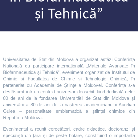
și Tehnică”
Universitatea de Stat din Moldova a organizat astăzi Conferința
Națională cu participare internațională „Materiale Avansate în
Biofarmaceutică și Tehnică”, eveniment organizat de Institutul de
Chimie și Facultatea de Chimie și Tehnologie Chimică, în
parteneriat cu Academia de Științe a Moldovei. Conferința s-a
desfășurat într-un context aniversar deosebit, fiind dedicată celor
80 de ani de la fondarea Universității de Stat din Moldova și
aniversării a 80 de ani de la nașterea academicianului Aurelian
Gulea – personalitate emblematică a științei chimice din
Republica Moldova.
Evenimentul a reunit cercetători, cadre didactice, doctoranzi și
specialiști din țară și de peste hotare, constituind o importantă