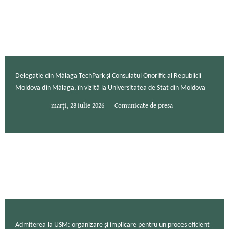
Delegație din Málaga TechPark și Consulatul Onorific al Republicii
Moldova din Málaga, în vizită la Universitatea de Stat din Moldova
marți, 28 iulie 2026
Comunicate de presa
Admiterea la USM: organizare și implicare pentru un proces eficient