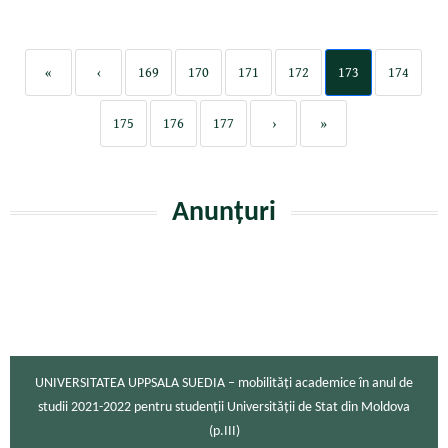
«
‹
169
170
171
172
173
174
175
176
177
›
»
Anunțuri
UNIVERSITATEA UPPSALA SUEDIA – mobilități academice în anul de
studii 2021-2022 pentru studenții Universității de Stat din Moldova
(p.III)