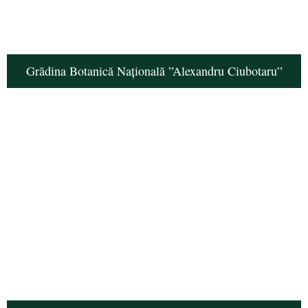
Grădina Botanică Națională ”Alexandru Ciubotaru”