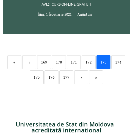
AVIZ! CURS ON-LINE GRATUIT
luni, 1 februarie 2021
Anunturi
«
‹
169
170
171
172
173
174
175
176
177
›
»
Universitatea de Stat din Moldova -
acreditată internațional