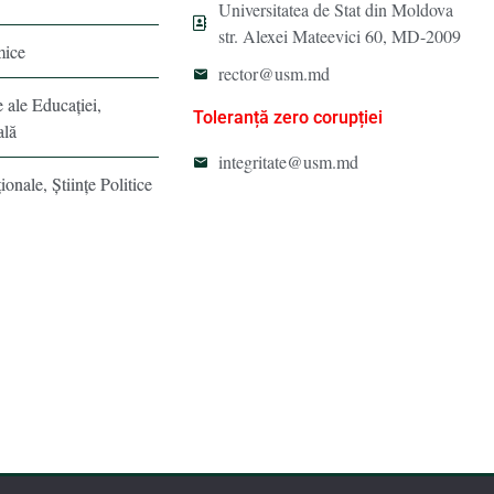
Universitatea de Stat din Moldova
str. Alexei Mateevici 60, MD-2009
mice
rector@usm.md
e ale Educaţiei,
Toleranță zero corupției
ală
integritate@usm.md
ionale, Ştiinţe Politice