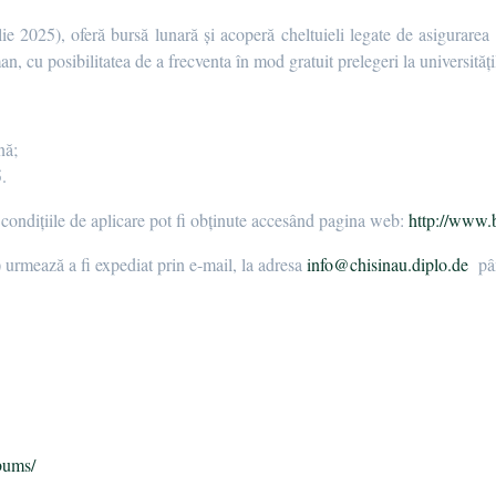
e 2025), oferă bursă lunară și acoperă cheltuieli legate de asigurarea 
n, cu posibilitatea de a frecventa în mod gratuit prelegeri la universități
nă;
.
 condițiile de aplicare pot fi obținute accesând pagina web:
http://www.
rmează a fi expediat prin e-mail, la adresa
info@chisinau.diplo.de
pân
a
bums/