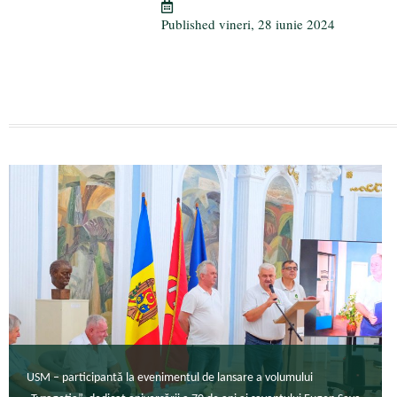
m
ză
Published
vineri, 28 iunie 2024
USM – participantă la evenimentul de lansare a volumului