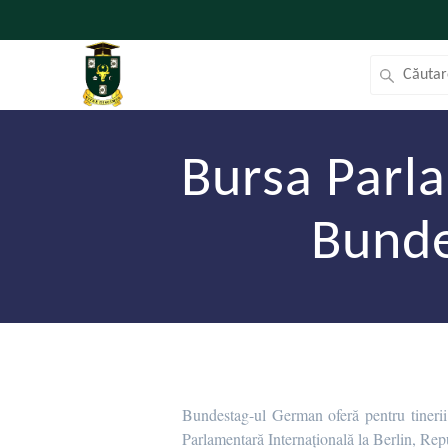
Bursa Parl
Bunde
Bundestag-ul German oferă pentru tinerii
Parlamentară Internațională la Berlin, Re