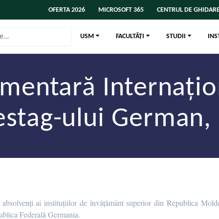
OFERTA 2026
MICROSOFT 365
CENTRUL DE GHIDARE
USM
FACULTĂȚI
STUDII
INS
amentară Internațio
stag-ului German, 
 absolvenți ai instituțiilor de învățământ superior din Republica Mold
publica Federală Germania.