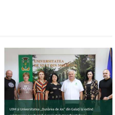
USM și Universitatea „Dunărea de Jos” din Galați își extind