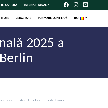
 ÎN CARIERĂ
INTERNATIONAL
TITUTE
CERCETARE
FORMARE CONTINUĂ
RO:
nală 2025 a
Berlin
ova oportunitatea de a beneficia de Bursa