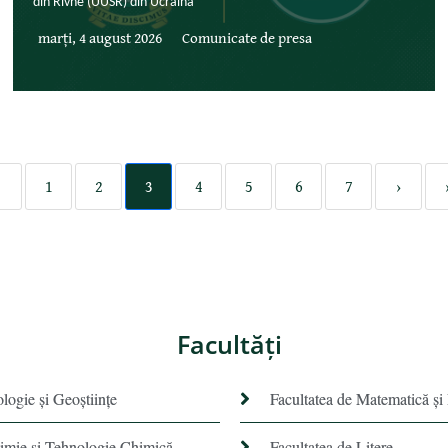
din Rivne (UUSR) din Ucraina
marți, 4 august 2026
Comunicate de presa
‹
1
2
3
4
5
6
7
›
Facultăţi
ologie și Geoștiințe
Facultatea de Matematică şi
himie şi Tehnologie Chimică
Facultatea de Litere