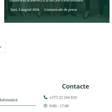
colaborarea academică și proiectele transfrontaliere
luni, 3 august 2026
Comunicate de presa
»
Contacte
+373 22 244 810
 Informatică
9:00 - 17:00