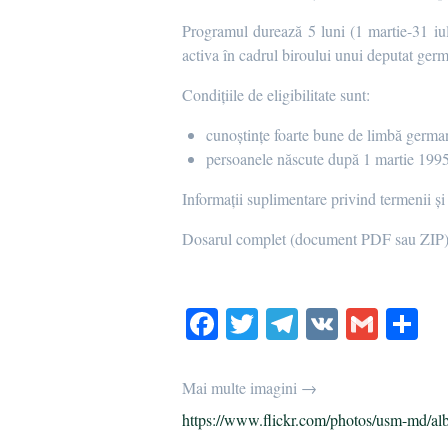
Programul durează 5 luni (1 martie-31 iuli
activa în cadrul biroului unui deputat germa
Condițiile de eligibilitate sunt:
cunoștințe foarte bune de limbă germa
persoanele născute după 1 martie 1995
Informații suplimentare privind termenii și
Dosarul complet (document PDF sau ZIP) u
Fa
T
Te
V
G
P
ce
wi
le
K
m
rt
bo
tte
gr
ail
aj
Mai multe imagini →
ok
r
a
ea
https://www.flickr.com/photos/usm-md/al