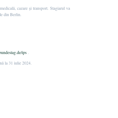
medicală, cazare și transport. Stagiarul va
le din Berlin.
bundestag.de/ips
.
ă la 31 iulie 2024.