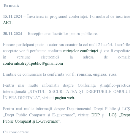
Termeni:
15.11.2024
– Înscrierea în programul conferinței. Formularul de înscriere
AICI
.
30.11.2024
– Recepționarea lucrărilor pentru publicare.
Fiecare participant poate fi autor sau coautor la cel mult 2 lucrări. Lucrările
acceptate vor fi perfectate conform
cerințelor conferinței
și vor fi expediate
în versiune electronică la adresa de e-mail:
conferinte.drept.public@gmail.com
română, engleză, rusă.
Limbile de comunicare la conferință vor fi:
Pentru mai multe informații despre Conferința științifico-practică
internațională „STATUL, SECURITATEA ȘI DREPTURILE OMULUI
ÎN ERA DIGITALĂ”, vizitați
pagina web.
Pentru mai multe informații despre Departamentul Drept Public și LCȘ
„Drept Public Comparat și E-guvernare”, vizitați
DDP
și
LCȘ „Drept
Public Comparat și E-Guvernare”
.
Cu considerație,