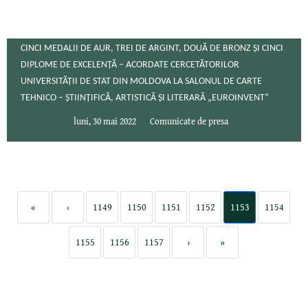
CINCI MEDALII DE AUR, TREI DE ARGINT, DOUĂ DE BRONZ ȘI CINCI
DIPLOME DE EXCELENȚĂ – ACORDATE CERCETĂTORILOR
UNIVERSITĂȚII DE STAT DIN MOLDOVA LA SALONUL DE CARTE
TEHNICO – ȘTIINȚIFICĂ, ARTISTICĂ ȘI LITERARĂ „EUROINVENT”
luni, 30 mai 2022
Comunicate de presa
«
‹
1149
1150
1151
1152
1153
1154
1155
1156
1157
›
»