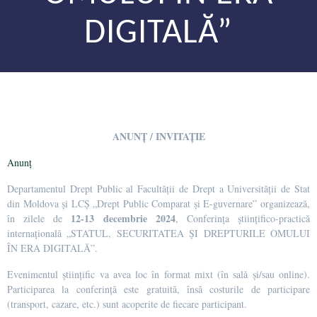
DIGITALĂ”
ANUNȚ / INVITAȚIE
Anunț
Departamentul Drept Public al Facultății de Drept a Universității de Stat
din Moldova și LCȘ „Drept Public Comparat și E-guvernare” organizează,
12-13 decembrie 2024
în zilele de
, Conferința științifico-practică
internațională „STATUL, SECURITATEA ȘI DREPTURILE OMULUI
ÎN ERA DIGITALĂ”.
Evenimentul științific va avea loc în format mixt (în sală și/sau online).
Participarea la conferință este gratuită, însă costurile de participare
(transport, cazare, etc.) sunt acoperite de fiecare participant.