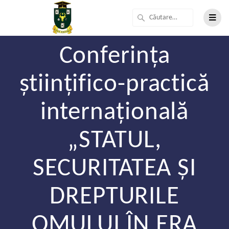
Conferința
științifico-practică
internațională
„STATUL,
SECURITATEA ȘI
DREPTURILE
OMULUI ÎN ERA