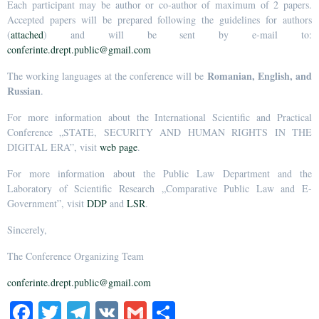
Each participant may be author or co-author of maximum of 2 papers.
Accepted papers will be prepared following the guidelines for authors
(
attached
) and will be sent by e-mail to:
conferinte.drept.public@gmail.com
Romanian, English, and
The working languages at the conference will be
Russian
.
For more information about the International Scientific and Practical
Conference „STATE, SECURITY AND HUMAN RIGHTS IN THE
DIGITAL ERA”, visit
web page
.
For more information about the Public Law Department and the
Laboratory of Scientific Research „Comparative Public Law and E-
Government”, visit
DDP
and
LSR
.
Sincerely,
The Conference Organizing Team
conferinte.drept.public@gmail.com
Fa
T
Te
V
G
Pa