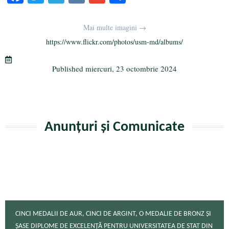
ce
wi
le
K
m
rt
bo
tte
gr
ail
aj
Mai multe imagini →
ok
r
a
ea
https://www.flickr.com/photos/usm-md/albums/
m
ză
Published
miercuri, 23 octombrie 2024
Anunțuri și Comunicate
CINCI MEDALII DE AUR, CINCI DE ARGINT, O MEDALIE DE BRONZ ȘI
ȘASE DIPLOME DE EXCELENȚĂ PENTRU UNIVERSITATEA DE STAT DIN