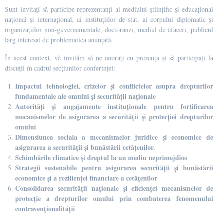
Sunt invitați să participe reprezentanți ai mediului ştiinţific şi educaţional
național și internațional, ai instituţiilor de stat, ai corpului diplomatic şi
organizaţiilor non-guvernamentale, doctoranzi, mediul de afaceri, publicul
larg interesat de problematica anunţată.
În acest context, vă invităm să ne onorați cu prezența și să participați la
discuții în cadrul secțiunilor conferinței:
Impactul tehnologiei, crizelor și conflictelor asupra drepturilor
fundamentale ale omului și securității naționale
Autorități și angajamente instituționale pentru fortificarea
mecanismelor de asigurarea a securității și protecției drepturilor
omului
Dimensiunea sociala a mecanismelor juridice și economice de
asigurarea a securității și bunăstării cetățenilor.
Schimbările climatice și dreptul la un mediu neprimejdios
Strategii sustenabile pentru asigurarea securității și bunăstării
economice și a rezilienței financiare a cetățenilor
Consolidarea securității naționale și eficienței mecanismelor de
protecție a drepturilor omului prin combaterea fenomenului
contravenționalității