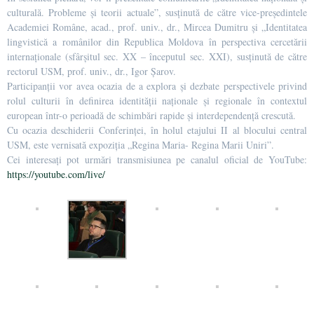
culturală. Probleme și teorii actuale”, susținută de către vice-președintele
Academiei Române, acad., prof. univ., dr., Mircea Dumitru și „Identitatea
lingvistică a românilor din Republica Moldova în perspectiva cercetării
internaționale (sfârșitul sec. XX – începutul sec. XXI), susținută de către
rectorul USM, prof. univ., dr., Igor Șarov.
Participanții vor avea ocazia de a explora și dezbate perspectivele privind
rolul culturii în definirea identității naționale și regionale în contextul
european într-o perioadă de schimbări rapide și interdependență crescută.
Cu ocazia deschiderii Conferinței, în holul etajului II al blocului central
USM, este vernisată expoziția „Regina Maria- Regina Marii Uniri”.
Cei interesați pot urmări transmisiunea pe canalul oficial de YouTube:
https://youtube.com/live/