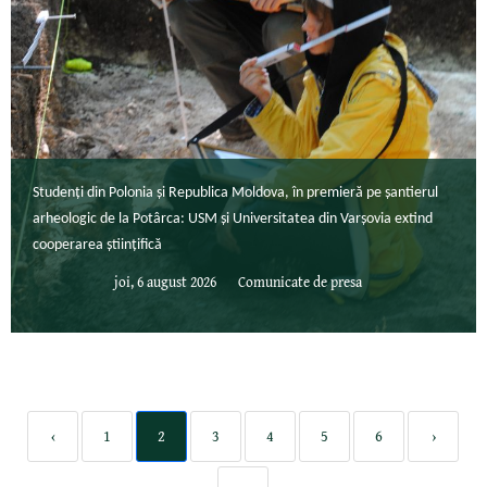
Studenți din Polonia și Republica Moldova, în premieră pe șantierul
arheologic de la Potârca: USM și Universitatea din Varșovia extind
cooperarea științifică
joi, 6 august 2026
Comunicate de presa
‹
1
2
3
4
5
6
›