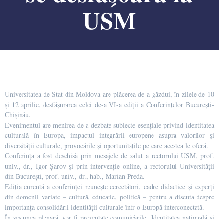
𝐔𝐒𝐌
Universitatea de Stat din Moldova are plăcerea de a găzdui, în zilele de 10
și 12 aprilie, desfășurarea celei de-a VI-a ediții a Conferințelor București-
Chișinău.
Evenimentul are menirea de a dezbate subiecte esențiale privind identitatea
culturală în Europa, impactul integrării europene asupra valorilor și
diversității culturale, provocările și oportunitățile pe care acestea le oferă.
Conferința a fost deschisă prin mesajele de salut a rectorului USM, prof.
univ., dr., Igor Șarov și prin intervenție online, a rectorului Universității
din București, prof. univ., dr., hab., Marian Preda.
Ediția curentă a conferinței reunește cercetători, cadre didactice și experți
din domenii variate – cultură, educație, politică – pentru a discuta despre
importanța consolidării identității culturale într-o Europă interconectată.
În sesiunea plenară, vor fi prezentate comunicările „Identitatea națională și