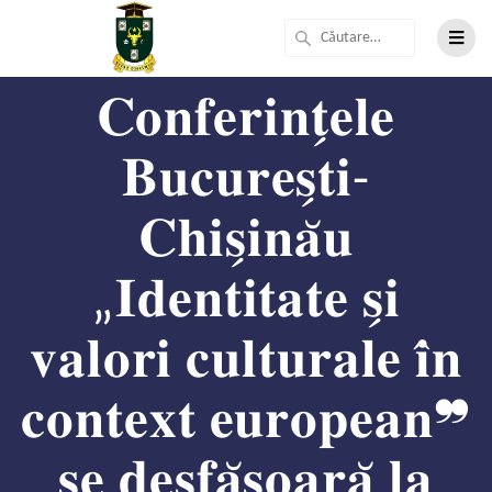
𝐂𝐨𝐧𝐟𝐞𝐫𝐢𝐧𝐭̗𝐞𝐥𝐞
𝐁𝐮𝐜𝐮𝐫𝐞𝐬̗𝐭𝐢-
𝐂𝐡𝐢𝐬̗𝐢𝐧𝐚̆𝐮
„𝐈𝐝𝐞𝐧𝐭𝐢𝐭𝐚𝐭𝐞 𝐬̗𝐢
𝐯𝐚𝐥𝐨𝐫𝐢 𝐜𝐮𝐥𝐭𝐮𝐫𝐚𝐥𝐞 𝐢̂𝐧
𝐜𝐨𝐧𝐭𝐞𝐱𝐭 𝐞𝐮𝐫𝐨𝐩𝐞𝐚𝐧❞
𝐬𝐞 𝐝𝐞𝐬𝐟𝐚̆𝐬̗𝐨𝐚𝐫𝐚̆ 𝐥𝐚