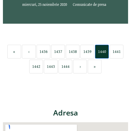
miercuri, 25 noiembrie 2020
Comunicate de presa
«
‹
1436
1437
1438
1439
1440
1441
1442
1443
1444
›
»
Adresa