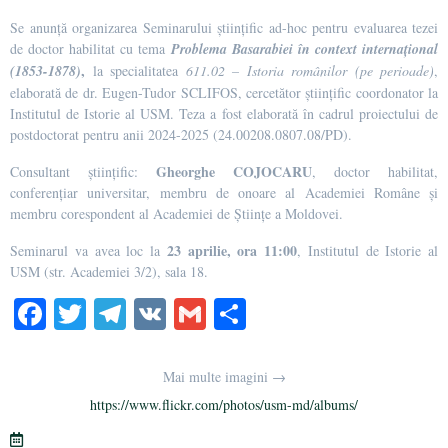
Se anunță organizarea Seminarului științific ad-hoc pentru evaluarea tezei
de doctor habilitat cu tema
Problema Basarabiei în context internațional
,
(1853-1878)
la specialitatea
611.02 – Istoria românilor (pe perioade)
,
elaborată de dr. Eugen-Tudor SCLIFOS, cercetător științific coordonator la
Institutul de Istorie al USM. Teza a fost elaborată în cadrul proiectului de
postdoctorat pentru anii 2024-2025 (24.00208.0807.08/PD).
Gheorghe COJOCARU
Consultant științific:
, doctor habilitat,
conferențiar universitar, membru de onoare al Academiei Române și
membru corespondent al Academiei de Științe a Moldovei.
23 aprilie, ora 11:00
Seminarul va avea loc la
, Institutul de Istorie al
USM (str. Academiei 3/2), sala 18.
Fa
T
Te
V
G
Pa
ce
wi
le
K
m
rt
bo
tte
gr
ail
aj
Mai multe imagini →
ok
r
a
ea
https://www.flickr.com/photos/usm-md/albums/
m
ză