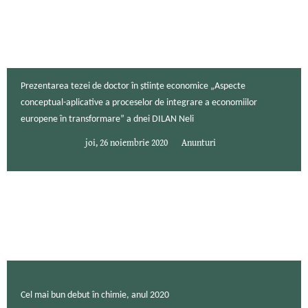
Prezentarea tezei de doctor în științe economice „Aspecte
conceptual-aplicative a proceselor de integrare a economiilor
europene în transformare” a dnei DILAN Neli
joi, 26 noiembrie 2020
Anunturi
Cel mai bun debut în chimie, anul 2020