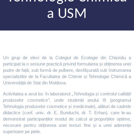
a USM
Un grup de elevi de la Colegiul de Ecologie din Chișinău a
participat la o sesiune practică privind formularea și obținerea unei
pudre de față, sub formă de pulbere, desfășurată sub îndrumarea
specialiștilor de la Facultatea de Chimie și Tehnologie Chimică a
Universității de Stat din Moldova.
Activitatea a avut loc în laboratorul
„Tehnologia și controlul calității
produselor cosmetice”
, unde studenții anului III (programul
Tehnologia produselor cosmetice și medicinale), alături de cadrele
didactice (conf. univ. dr. E. Bunduchi, dr. T. Erhan), care le-au
demonstrat participanților modul de calcul al proporțiilor optime,
necesare pentru obținerea unei texturi fine și a unei aderențe
superioare pe piele.