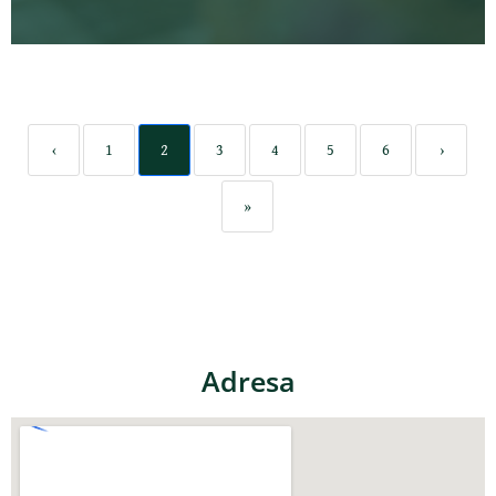
‹
1
2
3
4
5
6
›
»
Adresa