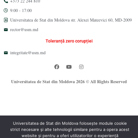
+373 22 244 810
9:00 - 17:00
Universitatea de Stat din Moldova str. Alexei Mateevici 60, MD-2009
rector@usm.md
Toleranță zero corupției
integritate@usm.md
Universitatea de Stat din Moldova 2026 © All Rights Reserved
Universitatea de Stat din Moldova folosește module cookie
strict necesare și alte tehnologii similare pentru a opera acest
website și pentru a oferi utilizatorilor o experiență