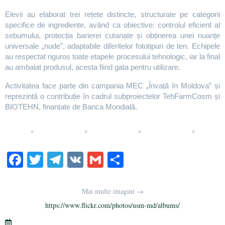
Elevii au elaborat trei rețete distincte, structurate pe categorii
specifice de ingrediente, având ca obiective: controlul eficient al
sebumului, protecția barierei cutanate și obținerea unei nuanțe
universale „nude”, adaptabile diferitelor fototipuri de ten. Echipele
au respectat riguros toate etapele procesului tehnologic, iar la final
au ambalat produsul, acesta fiind gata pentru utilizare.
Activitatea face parte din campania MEC „Învață în Moldova” și
reprezintă o contribuție în cadrul subproiectelor TehFarmCosm și
BIOTEHN, finanțate de Banca Mondială.
Fa
T
Te
V
G
Pa
ce
wi
le
K
m
rt
bo
tte
gr
ail
aj
Mai multe imagini →
ok
r
a
ea
https://www.flickr.com/photos/usm-md/albums/
m
ză