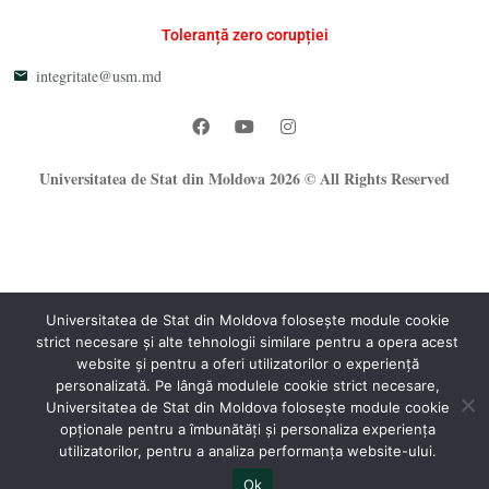
Toleranță zero corupției
integritate@usm.md
Universitatea de Stat din Moldova 2026 © All Rights Reserved
Universitatea de Stat din Moldova folosește module cookie
strict necesare și alte tehnologii similare pentru a opera acest
®
website și pentru a oferi utilizatorilor o experiență
Oficiul Programare Web al USM
personalizată. Pe lângă modulele cookie strict necesare,
Universitatea de Stat din Moldova folosește module cookie
opționale pentru a îmbunătăți și personaliza experiența
utilizatorilor, pentru a analiza performanța website-ului.
Ok