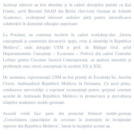
Aceleași subiecte au fost abordate și în cadrul discuțiilor purtate cu Kai
Franke, șeful Biroului DAAD din Berlin (Serviciul German de Schimb
Academic), evidențiind interesul ambelor părți pentru intensificarea
colaborării în domeniul educației superioare.
La Potsdam, au continuat lucrările în cadrul workshop-ului „Istoria
conceptuală și construcția discursivă: spații, crize și identități în Republica
Moldova”, unde delegații USM și prof. dr. Rüdiger Graf, șeful
Departamentului Cunoștințe – Economie – Politică din cadrul Centrului
Leibniz pentru Cercetare Istorică Contemporană, au analizat metodele și
problemele unei istorii conceptuale în secolele XX și XXI.
De asemenea, reprezentanții USM au fost primiți de Excelența Sa, Aureliu
Ciocoi, Ambasadorul Republicii Moldova în Germania. Cu acest prilej,
conducerea universității a exprimat recunoștință pentru sprijinul constant
acordat de Ambasada Republicii Moldova în promovarea și dezvoltarea
relațiilor academice moldo-germane.
Această vizită face parte din proiectul bilateral moldo-german
„Consolidarea capacităților de cercetare în instituțiile de învățământ
superior din Republica Moldova”, lansat la începutul acestui an.