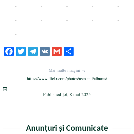
Fa
T
Te
V
G
Pa
ce
wi
le
K
m
rt
bo
tte
gr
ail
aj
Mai multe imagini →
ok
r
a
ea
https://www.flickr.com/photos/usm-md/albums/
m
ză
Published
joi, 8 mai 2025
Anunțuri și Comunicate