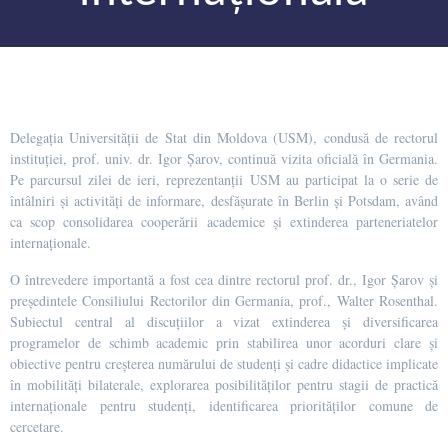
Delegația Universității de Stat din Moldova (USM), condusă de rectorul
instituției, prof. univ. dr. Igor Șarov, continuă vizita oficială în Germania.
Pe parcursul zilei de ieri, reprezentanții USM au participat la o serie de
întâlniri și activități de informare, desfășurate în Berlin și Potsdam, având
ca scop consolidarea cooperării academice și extinderea parteneriatelor
internaționale.
O întrevedere importantă a fost cea dintre rectorul prof. dr., Igor Șarov și
președintele Consiliului Rectorilor din Germania, prof., Walter Rosenthal.
Subiectul central al discuțiilor a vizat extinderea și diversificarea
programelor de schimb academic prin stabilirea unor acorduri clare și
obiective pentru creșterea numărului de studenți și cadre didactice implicate
în mobilități bilaterale, explorarea posibilităților pentru stagii de practică
internaționale pentru studenți, identificarea priorităților comune de
cercetare.