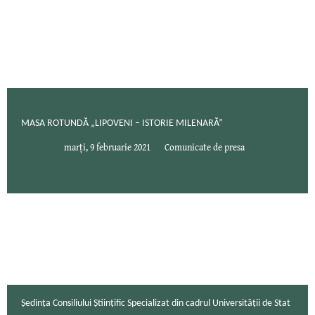
MASA ROTUNDĂ „LIPOVENI – ISTORIE MILENARĂ”
marți, 9 februarie 2021
Comunicate de presa
Şedinţa Consiliului Ştiinţific Specializat din cadrul Universităţii de Stat